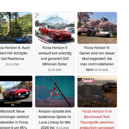
za Horizon 6: Auch
Forza Horizon 6
Forza Horizon 6:
ilent Hill-Schöpfer
verkauft sich prächtig
Gamer sind von dieser
lobt Realismus
und generiert 325
Mod begeistert, die
Millionen Dollar
man nicht installieren
25.05.2026
kann
22.05.2026
22.05.2026
Microsoft: Neue
Amazon schaltet drei
Forza Horizon 6 im
chnologie verkürzt
kostenlose Spiele im
Benchmark-Test:
adezeiten in Forza
Luna-Lineup für Mai
Traumgrafik zwischen
orizon 6 um 95%
2026 frei
erstaunlich genügsam
15.05.2026