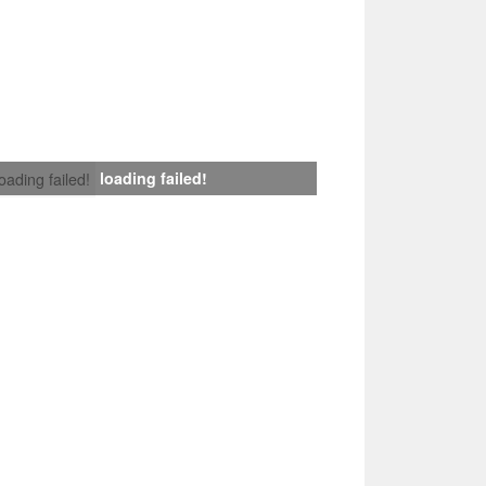
loading failed!
loading failed!