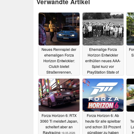
Verwandte Artikel
Neues Rennspiel der
Ehemalige Forza
For
ehemaligen Forza
Horizon Entwickler
S
Horizon Entwickler:
enthüllen neues AAA-
Clutch bietet
Spiel kurz vor
Straßenrennen,
PlayStation State of
Rennstrecken und
Play
27.05.2026
Tuning
02.06.2026
Forza Horizon 6: RTX
Forza Horizon 6: Ab
3060 Ti meistert Japan,
heute für alle spielbar
Te
scheitert aber an
und schon 33 Prozent
L
Raytracing
günstiger zu haben
H
19.05.2026