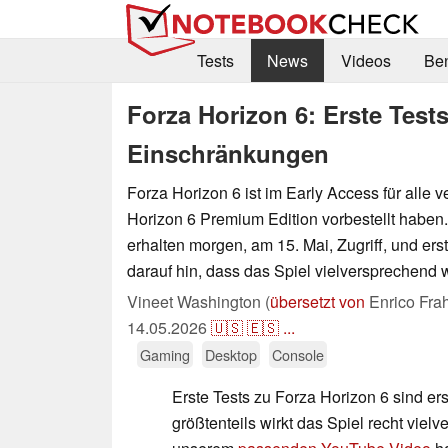
Tests
News
Videos
Be
Forza Horizon 6: Erste Tests
Einschränkungen
Forza Horizon 6 ist im Early Access für alle v
Horizon 6 Premium Edition vorbestellt haben
erhalten morgen, am 15. Mai, Zugriff, und er
darauf hin, dass das Spiel vielversprechend w
Vineet Washington (
übersetzt von
Enrico Fra
14.05.2026
🇺🇸
🇪🇸
...
Gaming
Desktop
Console
Erste Tests zu Forza Horizon 6 sind er
größtenteils wirkt das Spiel recht vielv