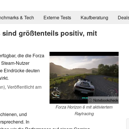
nchmarks & Tech
Externe Tests
Kaufberatung
Deal
 sind größtenteils positiv, mit
erfügbar, die die Forza
. Steam-Nutzer
ste Eindrücke deuten
irkt.
hn),
Veröffentlicht am
ⓘ Notebookcheck
Forza Horizon 6 mit aktiviertem
Raytracing
schienen, und
ersprechend. In