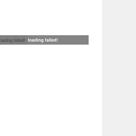
loading failed!
loading failed!