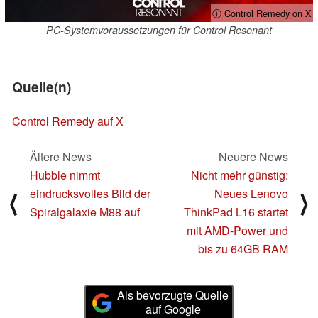
ⓘ Control Remedy on X
PC-Systemvoraussetzungen für Control Resonant
Quelle(n)
Control Remedy auf X
Ältere News
Neuere News
Hubble nimmt
Nicht mehr günstig:
eindrucksvolles Bild der
Neues Lenovo
⟨
⟩
Spiralgalaxie M88 auf
ThinkPad L16 startet
mit AMD-Power und
bis zu 64GB RAM
Als bevorzugte Quelle
auf Google