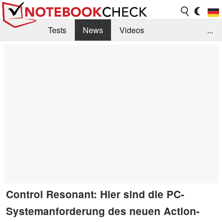
Tests
News
Videos
...
Benchmarks & Tech
Externe Tests
Kaufberatung
Deals
Suche
Jobs
Forum
Control Resonant: Hier sind die PC-
Systemanforderung des neuen Action-