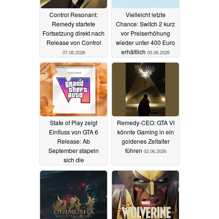
Control Resonant:
Vielleicht letzte
Remedy startete
Chance: Switch 2 kurz
Fortsetzung direkt nach
vor Preiserhöhung
Release von Control
wieder unter 400 Euro
erhältlich
07.06.2026
05.06.2026
State of Play zeigt
Remedy-CEO: GTA VI
Einfluss von GTA 6
könnte Gaming in ein
Release: Ab
goldenes Zeitalter
September stapeln
führen
02.06.2026
sich die
Neuveröffentlichungen
03.06.2026