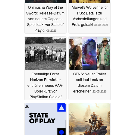
Onimusha Way of the
Marvel's Wolverine für
Sword: Release-Datum
PS5: Details zu
von neuem Capcom-
Vorbestellungen und
Spiel leakt vor State of
Preis geleakt
31.05.2026
Play
01.06.2026
Ehemalige Forza
GTA 6: Neuer Trailer
Horizon Entwickler
soll laut Leak an
enthüllen neues AAA-
diesem Datum
Spiel kurz vor
erscheinen
22.05.2026
PlayStation State of
Play
27.05.2026