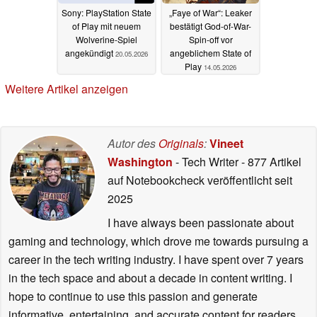
Sony: PlayStation State
„Faye of War“: Leaker
of Play mit neuem
bestätigt God-of-War-
Wolverine-Spiel
Spin-off vor
angekündigt
angeblichem State of
20.05.2026
Play
14.05.2026
Weitere Artikel anzeigen
Autor des
Originals
:
Vineet
Washington
- Tech Writer
- 877 Artikel
auf Notebookcheck veröffentlicht
seit
2025
I have always been passionate about
gaming and technology, which drove me towards pursuing a
career in the tech writing industry. I have spent over 7 years
in the tech space and about a decade in content writing. I
hope to continue to use this passion and generate
informative, entertaining, and accurate content for readers.