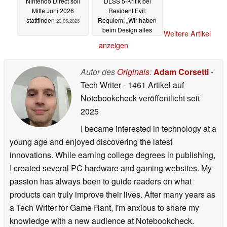
Nintendo Direct soll
DLSS 5-Kritik bei
Mitte Juni 2026
Resident Evil:
stattfinden
Requiem: „Wir haben
20.05.2026
beim Design alles
Weitere Artikel
richtig gemacht“
anzeigen
06.05.2026
Autor des
Originals
:
Adam Corsetti
-
Tech Writer
- 1461 Artikel auf
Notebookcheck veröffentlicht
seit
2025
I became interested in technology at a
young age and enjoyed discovering the latest
innovations. While earning college degrees in publishing,
I created several PC hardware and gaming websites. My
passion has always been to guide readers on what
products can truly improve their lives. After many years as
a Tech Writer for Game Rant, I'm anxious to share my
knowledge with a new audience at Notebookcheck.