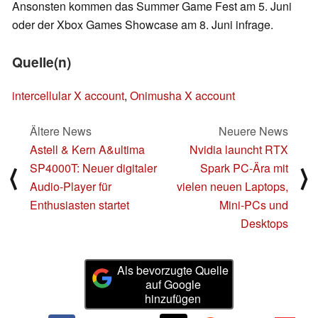
Ansonsten kommen das Summer Game Fest am 5. Juni
oder der Xbox Games Showcase am 8. Juni infrage.
Quelle(n)
intercellular X account
,
Onimusha X account
Ältere News
Neuere News
Astell & Kern A&ultima
Nvidia launcht RTX
SP4000T: Neuer digitaler
Spark PC-Ära mit
⟨
⟩
Audio-Player für
vielen neuen Laptops,
Enthusiasten startet
Mini-PCs und
Desktops
Als bevorzugte Quelle
auf Google
hinzufügen