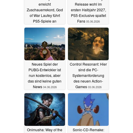
erreicht
Release wohl im
Zuschauerrekord, God
ersten Halbjahr 2027,
of War Laufey führt
PS5-Exclusive spaltet
PS5-Spiele an
Fans
05.06.2026
05.06.2026
Neues Spiel der
Control Resonant: Hier
PUBG-Entwickler ist
sind die PC-
nun kostenlos, aber
Systemanforderung
das sind keine guten
des neuen Action-
News
Games
04.06.2026
03.06.2026
Onimusha: Way of the
Sonic-CD-Remake: