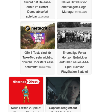
Sword hat Release-
Neuer Hinweis von
Termin im Herbst –
ehemaligem Sega-
Demo ab sofort
Manager
01.06.2026
spielbar
03.06.2026
GTA 6 Tests sind für
Ehemalige Forza
Take-Two sehr wichtig,
Horizon Entwickler
obwohl Rockstar Leaks
enthüllen neues AAA-
befürchtet
Spiel kurz vor
28.05.2026
PlayStation State of
Play
27.05.2026
Neue Switch 2 Spiele:
Capcom reagiert auf