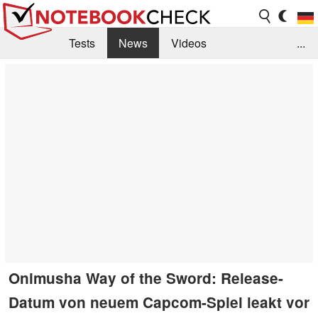
Tests
News
Videos
...
Benchmarks & Tech
Externe Tests
Kaufberatung
Deals
Suche
Jobs
Forum
Onimusha Way of the Sword: Release-
Datum von neuem Capcom-Spiel leakt vor