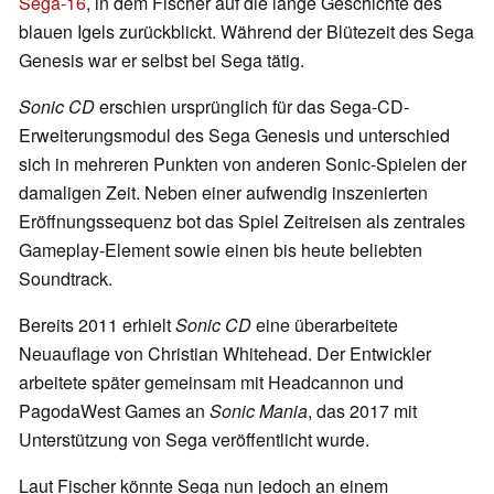
Sega-16
, in dem Fischer auf die lange Geschichte des
blauen Igels zurückblickt. Während der Blütezeit des Sega
Genesis war er selbst bei Sega tätig.
Sonic CD
erschien ursprünglich für das Sega-CD-
Erweiterungsmodul des Sega Genesis und unterschied
sich in mehreren Punkten von anderen Sonic-Spielen der
damaligen Zeit. Neben einer aufwendig inszenierten
Eröffnungssequenz bot das Spiel Zeitreisen als zentrales
Gameplay-Element sowie einen bis heute beliebten
Soundtrack.
Bereits 2011 erhielt
Sonic CD
eine überarbeitete
Neuauflage von Christian Whitehead. Der Entwickler
arbeitete später gemeinsam mit Headcannon und
PagodaWest Games an
Sonic Mania
, das 2017 mit
Unterstützung von Sega veröffentlicht wurde.
Laut Fischer könnte Sega nun jedoch an einem