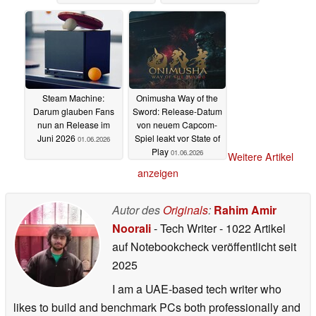
Steam Machine:
Onimusha Way of the
Darum glauben Fans
Sword: Release-Datum
nun an Release im
von neuem Capcom-
Juni 2026
Spiel leakt vor State of
01.06.2026
Play
01.06.2026
Weitere Artikel
anzeigen
Autor des
Originals
:
Rahim Amir
Noorali
- Tech Writer
- 1022 Artikel
auf Notebookcheck veröffentlicht
seit
2025
I am a UAE-based tech writer who
likes to build and benchmark PCs both professionally and