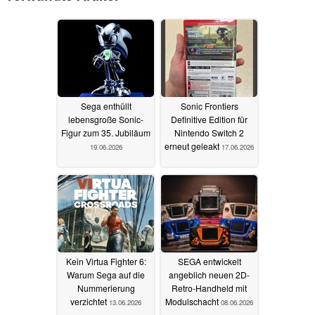
Sega enthüllt
Sonic Frontiers
lebensgroße Sonic-
Definitive Edition für
Figur zum 35. Jubiläum
Nintendo Switch 2
erneut geleakt
19.06.2026
17.06.2026
Kein Virtua Fighter 6:
SEGA entwickelt
Warum Sega auf die
angeblich neuen 2D-
Nummerierung
Retro-Handheld mit
verzichtet
Modulschacht
13.06.2026
08.06.2026