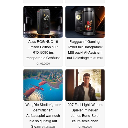
Asus ROG NUC 16
Flaggschiff-Gaming-
Limited Edition hüllt
Tower mit Hologramm:
RTX 5090 ins
MSI packt AI-Assistent
transparente Gehäuse
auf Holostage
01.06.2026
01.06.2026
Wie „Die Siedler“, aber
007 First Light: Warum
gemütlicher:
Spieler im neuen
Aufbauspiel war noch
James Bond-Spiel
nie so günstig auf
kaum schleichen
Steam
01.06.2026
01.06.2026