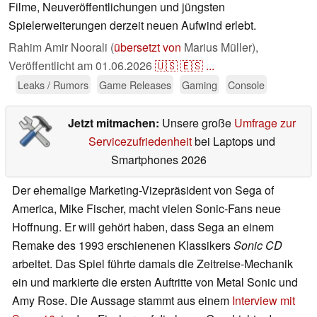
Filme, Neuveröffentlichungen und jüngsten
Spielerweiterungen derzeit neuen Aufwind erlebt.
Rahim Amir Noorali (
übersetzt von
Marius Müller),
Veröffentlicht am
01.06.2026
🇺🇸
🇪🇸
...
Leaks / Rumors
Game Releases
Gaming
Console
Jetzt mitmachen:
Unsere große
Umfrage zur
Servicezufriedenheit
bei Laptops und
Smartphones 2026
Der ehemalige Marketing-Vizepräsident von Sega of
America, Mike Fischer, macht vielen Sonic-Fans neue
Hoffnung. Er will gehört haben, dass Sega an einem
Remake des 1993 erschienenen Klassikers
Sonic CD
arbeitet. Das Spiel führte damals die Zeitreise-Mechanik
ein und markierte die ersten Auftritte von Metal Sonic und
Amy Rose. Die Aussage stammt aus einem
Interview mit