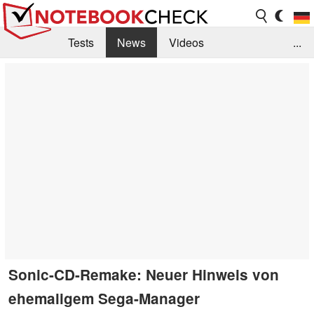
Tests
News
Videos
...
Benchmarks & Tech
Externe Tests
Kaufberatung
Deals
Suche
Jobs
Forum
Sonic-CD-Remake: Neuer Hinweis von
ehemaligem Sega-Manager