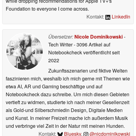
while dropping recommendations for Apple TV+'s
Foundation to everyone I come across.
Kontakt:
LinkedIn
Übersetzer:
Nicole Dominikowski
-
Tech Writer
- 3096 Artikel auf
Notebookcheck veröffentlicht
seit
2022
Zukunftsszenarien und fiktive Welten
faszinieren mich, weshalb ich mich gerne mit Themen wie
etwa AI, AR und Gaming beschäftige und auf
Notebookcheck dazu schreibe. Um mich diesen Gebieten
vertieft zu widmen, studierte ich nach meiner Gesellenzeit
als Gold-und Silberschmiedin Design, Digitale Medien
und Kunst. In meiner Freizeit mache ich außerdem Musik
und verbringe viel Zeit in der Natur mit meinen Hunden.
Kontakt:
Bluesky
,
@nicdominikowski