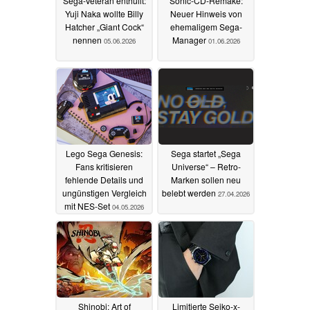
Sega-Veteran enthüllt:
Sonic-CD-Remake:
Yuji Naka wollte Billy
Neuer Hinweis von
Hatcher „Giant Cock“
ehemaligem Sega-
nennen
Manager
05.06.2026
01.06.2026
Lego Sega Genesis:
Sega startet „Sega
Fans kritisieren
Universe“ – Retro-
fehlende Details und
Marken sollen neu
ungünstigen Vergleich
belebt werden
27.04.2026
mit NES-Set
04.05.2026
Shinobi: Art of
Limitierte Seiko-x-