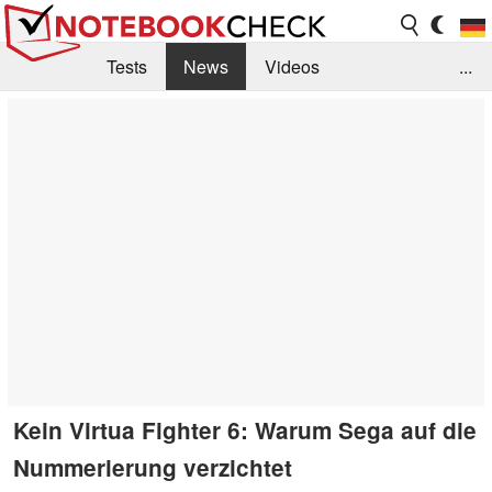
Tests
News
Videos
...
Benchmarks & Tech
Externe Tests
Kaufberatung
Deals
Suche
Jobs
Forum
Kein Virtua Fighter 6: Warum Sega auf die
Nummerierung verzichtet