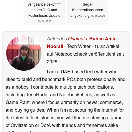
Vengeance bekommt
Sega-
neuen DLC und
Kooperationsuhren
kostenloses Update
angekündigt
09.02.2026
04.04.2026
Autor des
Originals
:
Rahim Amir
Noorali
- Tech Writer
- 1022 Artikel
auf Notebookcheck veröffentlicht
seit
2025
I am a UAE-based tech writer who
likes to build and benchmark PCs both professionally and
as a hobby. I contribute to multiple tech publications,
including TechRadar and Notebookcheck, as well as
Game Rant, where I focus primarily on news, commerce,
and buying guides. When I'm not scouring the internet for
the latest in tech stories, you will find me playing a game
of Civilization or DotA with friends and frenemies alike