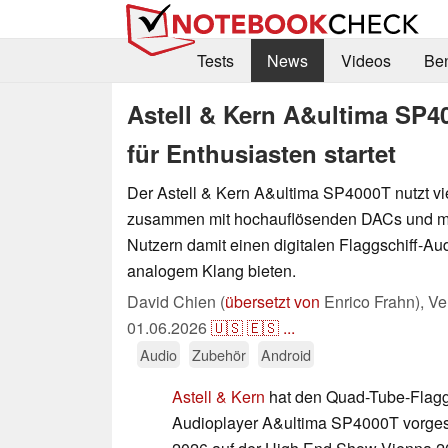
Tests
News
Videos
Be
Astell & Kern A&ultima SP40
für Enthusiasten startet
Der Astell & Kern A&ultima SP4000T nutzt v
zusammen mit hochauflösenden DACs und m
Nutzern damit einen digitalen Flaggschiff-A
analogem Klang bieten.
David Chien (
übersetzt von
Enrico Frahn),
Ve
01.06.2026
🇺🇸
🇪🇸
...
Audio
Zubehör
Android
Astell & Kern
hat den Quad-Tube-Flaggs
Audioplayer A&ultima SP4000T vorgeste