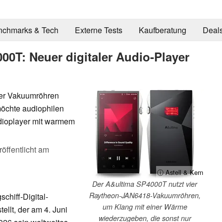
nchmarks & Tech
Externe Tests
Kaufberatung
Deal
00T: Neuer digitaler Audio-Player
ier Vakuumröhren
öchte audiophilen
udioplayer mit warmem
röffentlicht am
ⓘ Astell & Kern
Der A&ultima SP4000T nutzt vier
Raytheon-JAN6418-Vakuumröhren,
chiff-Digital-
um Klang mit einer Wärme
llt, der am 4. Juni
wiederzugeben, die sonst nur