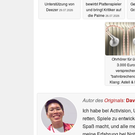
Unterstützung von
bewirbt Plattenspieler
Ge
Deezer
und bringt Kritiker auf
Gr
29.07.2026
die Palme
26.07.2026
Ohrhörer für ü
3.000 Euro
verspreche
"bahnbrechen
Klang: Astell &
präsentiert L
10.06.2025
Autor des
Originals
:
Dav
Ich habe bei Activision
retten, Spiele zu entwi
Spaß macht, und alle mei
meine Erfahrung bei No