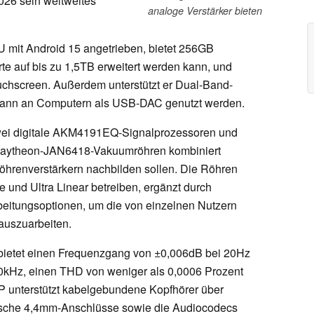
26 sein weltweites
analoge Verstärker bieten
 mit Android 15 angetrieben, bietet 256GB
te auf bis zu 1,5TB erweitert werden kann, und
ouchscreen. Außerdem unterstützt er Dual-Band-
 kann an Computern als USB-DAC genutzt werden.
ei digitale AKM4191EQ-Signalprozessoren und
Raytheon-JAN6418-Vakuumröhren kombiniert
hrenverstärkern nachbilden sollen. Die Röhren
e und Ultra Linear betreiben, ergänzt durch
beitungsoptionen, um die von einzelnen Nutzern
auszuarbeiten.
 bietet einen Frequenzgang von ±0,006dB bei 20Hz
0kHz, einen THD von weniger als 0,0006 Prozent
 unterstützt kabelgebundene Kopfhörer über
sche 4,4mm-Anschlüsse sowie die Audiocodecs