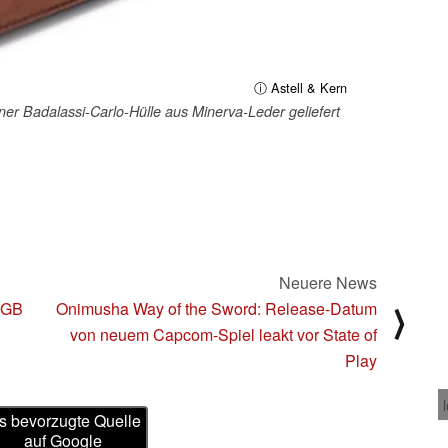
ⓘ Astell & Kern
r Badalassi-Carlo-Hülle aus Minerva-Leder geliefert
Neuere News
64GB
Onimusha Way of the Sword: Release-Datum
⟩
von neuem Capcom-Spiel leakt vor State of
Play
s bevorzugte Quelle
auf Google