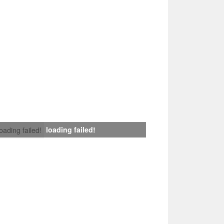
loading failed!
loading failed!