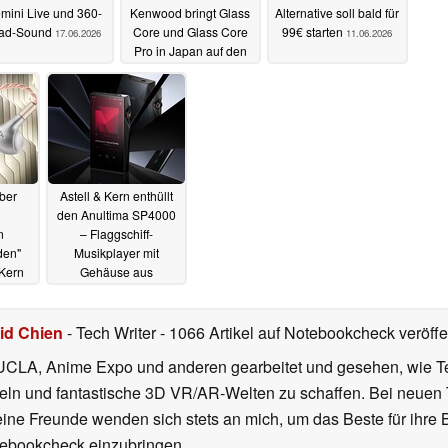
mini Live und 360-
Kenwood bringt Glass
Alternative soll bald für
ad-Sound
Core und Glass Core
99€ starten
17.06.2026
11.06.2026
Pro in Japan auf den
Markt
11.06.2026
ber
Astell & Kern enthüllt
den Anultima SP4000
n
– Flaggschiff-
den"
Musikplayer mit
 Kern
Gehäuse aus
una
Perlinger-Kalbsleder
13.05.2025
id Chien
- Tech Writer
- 1066 Artikel auf Notebookcheck veröffen
, UCLA, Anime Expo und anderen gearbeitet und gesehen, wie T
ckeln und fantastische 3D VR/AR-Welten zu schaffen. Bei neuen 
ne Freunde wenden sich stets an mich, um das Beste für ihre B
tebookcheck einzubringen.