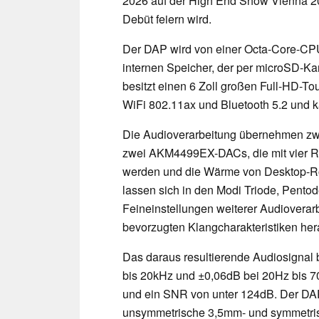
2026 auf der High End Show Vienna 20
Debüt feiern wird.
Der DAP wird von einer Octa-Core-CPU
internen Speicher, der per microSD-Kar
besitzt einen 6 Zoll großen Full-HD-T
WiFi 802.11ax und Bluetooth 5.2 und
Die Audioverarbeitung übernehmen zw
zwei AKM4499EX-DACs, die mit vier 
werden und die Wärme von Desktop-Rö
lassen sich in den Modi Triode, Pentod
Feineinstellungen weiterer Audioverar
bevorzugten Klangcharakteristiken her
Das daraus resultierende Audiosignal
bis 20kHz und ±0,06dB bei 20Hz bis 7
und ein SNR von unter 124dB. Der DAP
unsymmetrische 3,5mm- und symmetri