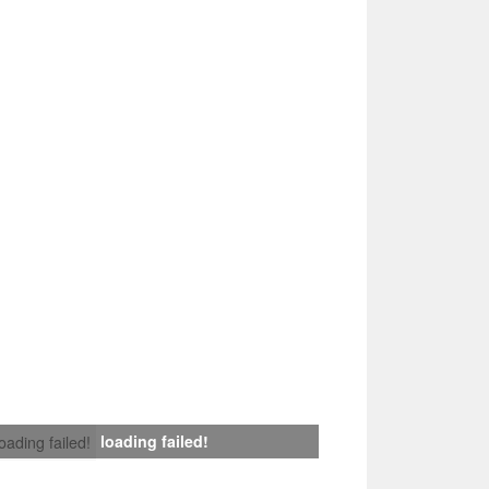
loading failed!
loading failed!