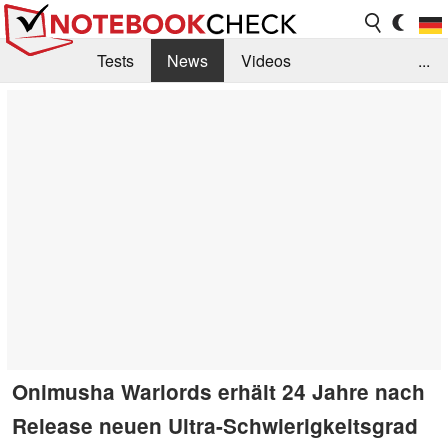
Tests
News
Videos
...
Benchmarks & Tech
Externe Tests
Kaufberatung
Deals
Suche
Jobs
Forum
Onimusha Warlords erhält 24 Jahre nach
Release neuen Ultra-Schwierigkeitsgrad