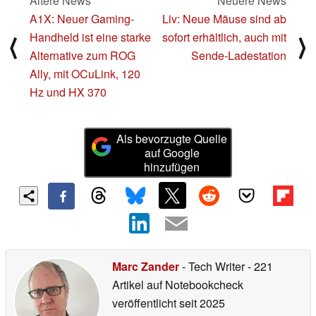
Ältere News
Neuere News
A1X: Neuer Gaming-
Liv: Neue Mäuse sind ab
Handheld ist eine starke
sofort erhältlich, auch mit
⟨
⟩
Alternative zum ROG
Sende-Ladestation
Ally, mit OCuLink, 120
Hz und HX 370
Als bevorzugte Quelle
auf Google
hinzufügen
Marc Zander
- Tech Writer
- 221
Artikel auf Notebookcheck
veröffentlicht
seit 2025