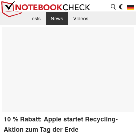
Tests
News
Videos
...
Benchmarks & Tech
Externe Tests
Kaufberatung
Deals
Suche
Jobs
Forum
10 % Rabatt: Apple startet Recycling-
Aktion zum Tag der Erde