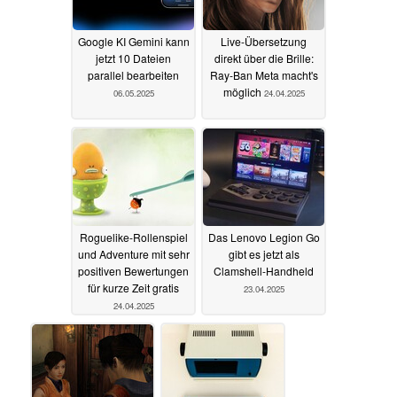
Google KI Gemini kann
Live-Übersetzung
jetzt 10 Dateien
direkt über die Brille:
parallel bearbeiten
Ray-Ban Meta macht's
möglich
06.05.2025
24.04.2025
Roguelike-Rollenspiel
Das Lenovo Legion Go
und Adventure mit sehr
gibt es jetzt als
positiven Bewertungen
Clamshell-Handheld
für kurze Zeit gratis
23.04.2025
24.04.2025