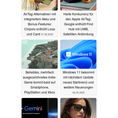
AirTag-Alternativen mit
Harte Konkurrenz für
integriertem Akku und
den Apple AirTag:
Bonus-Features:
Google enthüllt Find
Chipolo enthüllt Loop
Hub mit UWB,
und Card
Satelliten-Anbindung
27.08.2025
und Airline-Integration
13.05.2025
Beliebtes, mehrfach
Windows 11 bekommt
ausgezeichnetes Indie-
mit nächstem Update
Game kommt bald auf
neues Startmenü und
Smartphone,
weitere Neuerungen
PlayStation und Xbox
06.05.2025
07.05.2025