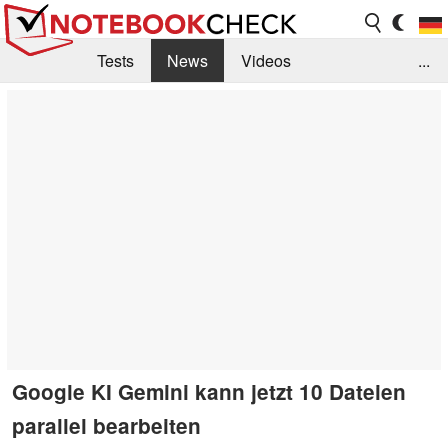
Tests
News
Videos
...
Benchmarks & Tech
Externe Tests
Kaufberatung
Deals
Suche
Jobs
Forum
Google KI Gemini kann jetzt 10 Dateien
parallel bearbeiten