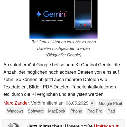
Bei Gemini können jetzt bis zu zehn
Dateien hochgeladen werden
(Bildquelle: Google)
Ab sofort erhöht Google bei seinem KI-Chatbot Gemini die
Anzahl der möglichen hochladbaren Dateien von eins auf
zehn. So können ab jetzt auch mehrere Dateien wie
Textdateien, Bilder, PDF-Dateien, Tabellenkalkulationen
etc. durch die KI verglichen und analysiert werden.
Marc Zander
,
Veröffentlicht am
06.05.2025
AI
Google Pixel
Windows
Software
MacBook
iPhone
iPad Pro
iPad
Jetzt mitmachen:
Unsere große
Umfrage zur