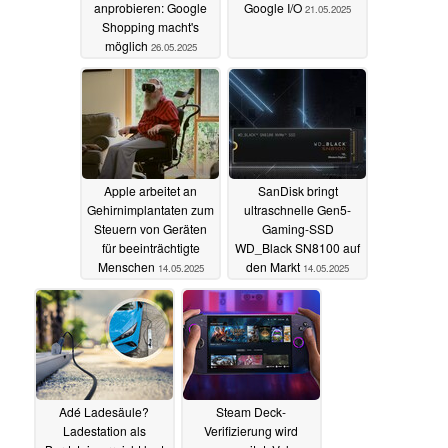
anprobieren: Google
Google I/O
21.05.2025
Shopping macht's
möglich
26.05.2025
Apple arbeitet an
SanDisk bringt
Gehirnimplantaten zum
ultraschnelle Gen5-
Steuern von Geräten
Gaming-SSD
für beeinträchtigte
WD_Black SN8100 auf
Menschen
den Markt
14.05.2025
14.05.2025
Adé Ladesäule?
Steam Deck-
Ladestation als
Verifizierung wird