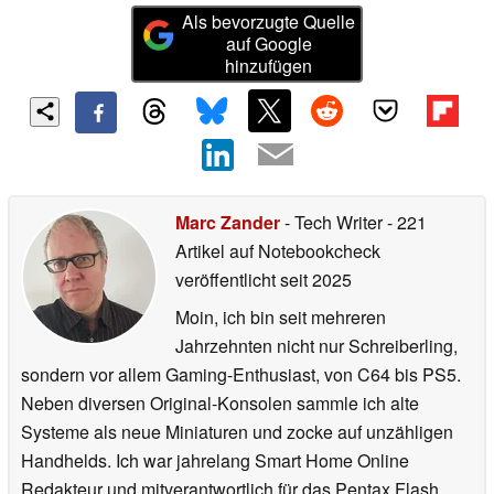
Als bevorzugte Quelle
auf Google
hinzufügen
Marc Zander
- Tech Writer
- 221
Artikel auf Notebookcheck
veröffentlicht
seit 2025
Moin, ich bin seit mehreren
Jahrzehnten nicht nur Schreiberling,
sondern vor allem Gaming-Enthusiast, von C64 bis PS5.
Neben diversen Original-Konsolen sammle ich alte
Systeme als neue Miniaturen und zocke auf unzähligen
Handhelds. Ich war jahrelang Smart Home Online
Redakteur und mitverantwortlich für das Pentax Flash