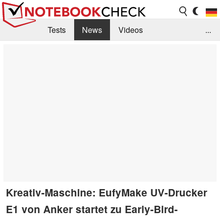
Tests
News
Videos
...
Benchmarks & Tech
Externe Tests
Kaufberatung
Deals
Suche
Jobs
Forum
Kreativ-Maschine: EufyMake UV-Drucker
E1 von Anker startet zu Early-Bird-