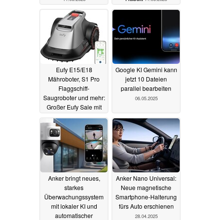
Eufy E15/E18
Google KI Gemini kann
Mähroboter, S1 Pro
jetzt 10 Dateien
Flaggschiff-
parallel bearbeiten
Saugroboter und mehr:
06.05.2025
Großer Eufy Sale mit
zahlreichen Angeboten
02.06.2025
Anker bringt neues,
Anker Nano Universal:
starkes
Neue magnetische
Überwachungssystem
Smartphone-Halterung
mit lokaler KI und
fürs Auto erschienen
automatischer
28.04.2025