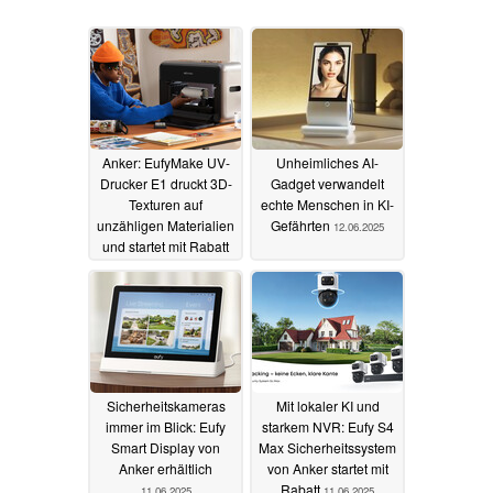
Anker: EufyMake UV-
Unheimliches AI-
Drucker E1 druckt 3D-
Gadget verwandelt
Texturen auf
echte Menschen in KI-
unzähligen Materialien
Gefährten
12.06.2025
und startet mit Rabatt
05.07.2025
Sicherheitskameras
Mit lokaler KI und
immer im Blick: Eufy
starkem NVR: Eufy S4
Smart Display von
Max Sicherheitssystem
Anker erhältlich
von Anker startet mit
Rabatt
11.06.2025
11.06.2025