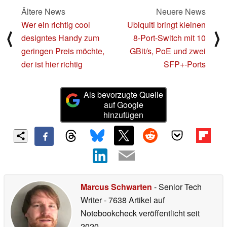
Ältere News
Neuere News
Wer ein richtig cool
Ubiquiti bringt kleinen
⟨
⟩
designtes Handy zum
8-Port-Switch mit 10
geringen Preis möchte,
GBit/s, PoE und zwei
der ist hier richtig
SFP+-Ports
Als bevorzugte Quelle
auf Google
hinzufügen
Marcus Schwarten
- Senior Tech
Writer
- 7638 Artikel auf
Notebookcheck veröffentlicht
seit
2020