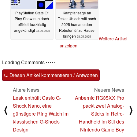
PlayStation State Of
Kampfansage an
Play Show nun doch
Tesla: Ubtech will noch
offiziell kurzfristig
2025 humanoiden
angekündigt
Roboter für zu Hause
03.06.2025
bringen
28.05.2025
Weitere Artikel
anzeigen
Loading Comments
Diesen Artikel kommentieren / Antworten
Ältere News
Neuere News
Leak enthüllt Casio G-
Anbernic RG35XX Pro
Shock Nano, eine
packt zwei Analog-
⟨
⟩
günstigere Ring Watch im
Sticks in Retro-
klassischen G-Shock-
Handheld im Stil des
Design
Nintendo Game Boy