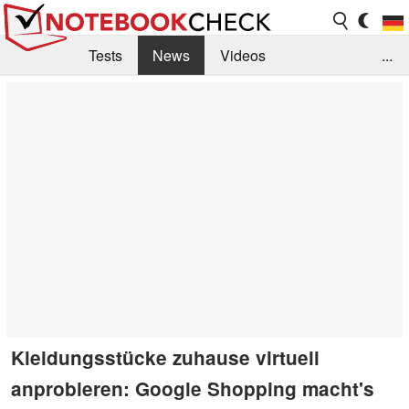
Tests
News
Videos
...
Benchmarks & Tech
Externe Tests
Kaufberatung
Deals
Suche
Jobs
Forum
Kleidungsstücke zuhause virtuell
anprobieren: Google Shopping macht's