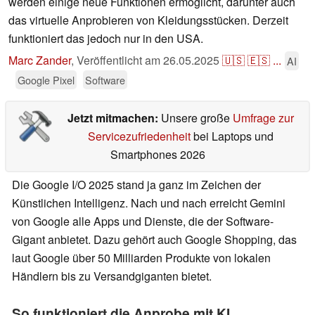
werden einige neue Funktionen ermöglicht, darunter auch
das virtuelle Anprobieren von Kleidungsstücken. Derzeit
funktioniert das jedoch nur in den USA.
Marc Zander
,
Veröffentlicht am
26.05.2025
🇺🇸
🇪🇸
...
AI
Google Pixel
Software
Jetzt mitmachen:
Unsere große
Umfrage zur
Servicezufriedenheit
bei Laptops und
Smartphones 2026
Die Google I/O 2025 stand ja ganz im Zeichen der
Künstlichen Intelligenz. Nach und nach erreicht Gemini
von Google alle Apps und Dienste, die der Software-
Gigant anbietet. Dazu gehört auch Google Shopping, das
laut Google über 50 Milliarden Produkte von lokalen
Händlern bis zu Versandgiganten bietet.
So funktioniert die Anprobe mit KI