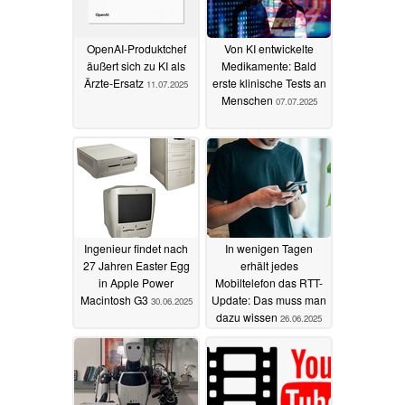
OpenAI-Produktchef
Von KI entwickelte
äußert sich zu KI als
Medikamente: Bald
Ärzte-Ersatz
erste klinische Tests an
11.07.2025
Menschen
07.07.2025
Ingenieur findet nach
In wenigen Tagen
27 Jahren Easter Egg
erhält jedes
in Apple Power
Mobiltelefon das RTT-
Macintosh G3
Update: Das muss man
30.06.2025
dazu wissen
26.06.2025