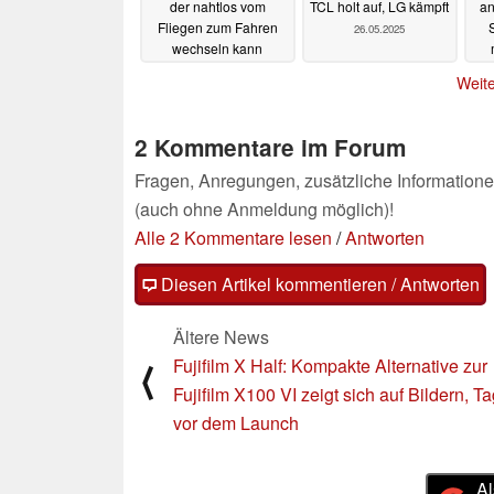
der nahtlos vom
TCL holt auf, LG kämpft
an
Fliegen zum Fahren
26.05.2025
wechseln kann
04.06.2025
Weite
2 Kommentare im Forum
Fragen, Anregungen, zusätzliche Informatione
(auch ohne Anmeldung möglich)!
Alle 2 Kommentare lesen
/
Antworten
Diesen Artikel kommentieren / Antworten
Ältere News
Fujifilm X Half: Kompakte Alternative zur
⟨
Fujifilm X100 VI zeigt sich auf Bildern, T
vor dem Launch
Al