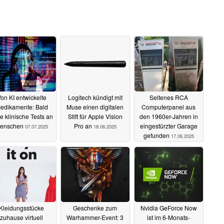
on KI entwickelte
Logitech kündigt mit
Seltenes RCA
edikamente: Bald
Muse einen digitalen
Computerpanel aus
te klinische Tests an
Stift für Apple Vision
den 1960er-Jahren in
enschen
Pro an
eingestürzter Garage
07.07.2025
18.06.2025
gefunden
17.06.2025
Kleidungsstücke
Geschenke zum
Nvidia GeForce Now
zuhause virtuell
Warhammer-Event: 3
ist im 6-Monats-