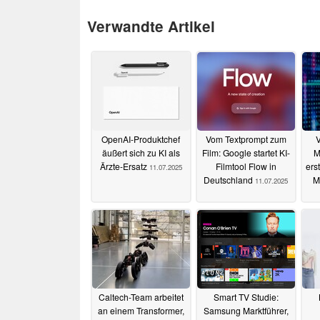
Verwandte Artikel
OpenAI-Produktchef
Vom Textprompt zum
V
äußert sich zu KI als
Film: Google startet KI-
M
Ärzte-Ersatz
Filmtool Flow in
ers
11.07.2025
Deutschland
M
11.07.2025
Caltech-Team arbeitet
Smart TV Studie:
an einem Transformer,
Samsung Marktführer,