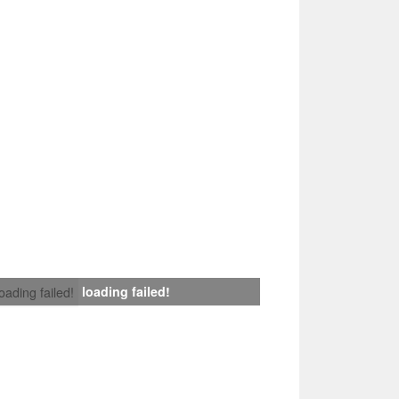
loading failed!
loading failed!