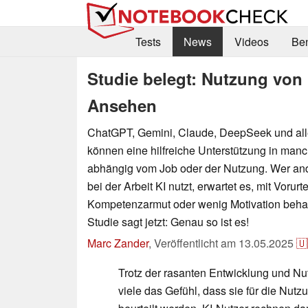
Tests
News
Videos
Be
Studie belegt: Nutzung von
Ansehen
ChatGPT, Gemini, Claude, DeepSeek und all
können eine hilfreiche Unterstützung in man
abhängig vom Job oder der Nutzung. Wer ande
bei der Arbeit KI nutzt, erwartet es, mit Vorurt
Kompetenzarmut oder wenig Motivation behaf
Studie sagt jetzt: Genau so ist es!
Marc Zander
,
Veröffentlicht am
13.05.2025
🇺
Trotz der rasanten Entwicklung und Nu
viele das Gefühl, dass sie für die Nutz