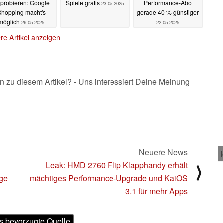
probieren: Google
Spiele gratis
Performance-Abo
23.05.2025
Shopping macht's
gerade 40 % günstiger
möglich
26.05.2025
22.05.2025
re Artikel anzeigen
n zu diesem Artikel? - Uns interessiert Deine Meinung
Neuere News
Leak: HMD 2760 Flip Klapphandy erhält
⟩
age
mächtiges Performance-Upgrade und KaiOS
3.1 für mehr Apps
s bevorzugte Quelle