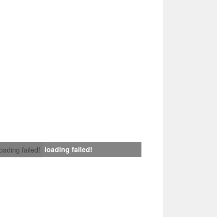
loading failed!
loading failed!