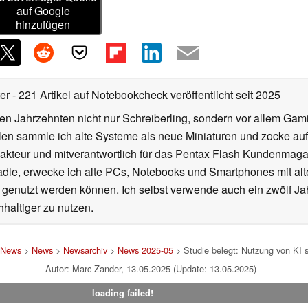
auf Google
hinzufügen
ter
- 221 Artikel auf Notebookcheck veröffentlicht
seit 2025
eren Jahrzehnten nicht nur Schreiberling, sondern vor allem Ga
len sammle ich alte Systeme als neue Miniaturen und zocke auf
kteur und mitverantwortlich für das Pentax Flash Kundenmagaz
dle, erwecke ich alte PCs, Notebooks und Smartphones mit al
a genutzt werden können. Ich selbst verwende auch ein zwölf J
haltiger zu nutzen.
 News
>
News
>
Newsarchiv
>
News 2025-05
> Studie belegt: Nutzung von KI 
Autor: Marc Zander, 13.05.2025 (Update: 13.05.2025)
loading failed!