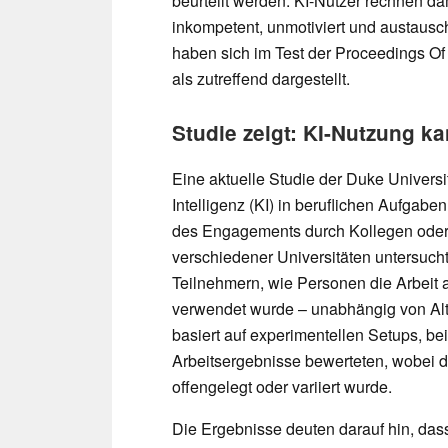
beurteilt werden. KI-Nutzer rechnen dami
inkompetent, unmotiviert und austau
haben sich im Test der Proceedings O
als zutreffend dargestellt.
Studie zeigt: KI-Nutzung k
Eine aktuelle Studie der Duke Universit
Intelligenz (KI) in beruflichen Aufga
des Engagements durch Kollegen oder 
verschiedener Universitäten untersuch
Teilnehmern, wie Personen die Arbeit a
verwendet wurde – unabhängig von Alt
basiert auf experimentellen Setups, be
Arbeitsergebnisse bewerteten, wobei 
offengelegt oder variiert wurde.
Die Ergebnisse deuten darauf hin, dass