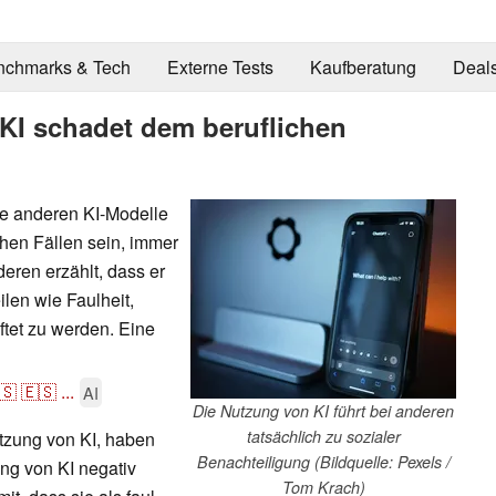
nchmarks & Tech
Externe Tests
Kaufberatung
Deal
 KI schadet dem beruflichen
e anderen KI-Modelle
chen Fällen sein, immer
ren erzählt, dass er
eilen wie Faulheit,
tet zu werden. Eine
🇸
🇪🇸
...
AI
Die Nutzung von KI führt bei anderen
tatsächlich zu sozialer
tzung von KI, haben
Benachteiligung (Bildquelle: Pexels /
ung von KI negativ
Tom Krach)