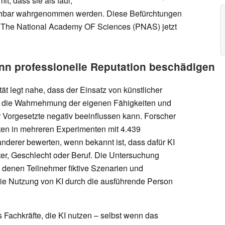
t, dass sie als faul,
schbar wahrgenommen werden. Diese Befürchtungen
f The National Academy OF Sciences (PNAS) jetzt
ann professionelle Reputation beschädigen
ät legt nahe, dass der Einsatz von künstlicher
ben die Wahrnehmung der eigenen Fähigkeiten und
Vorgesetzte negativ beeinflussen kann. Forscher
ten in mehreren Experimenten mit 4.439
nderer bewerten, wenn bekannt ist, dass dafür KI
er, Geschlecht oder Beruf. Die Untersuchung
i denen Teilnehmer fiktive Szenarien und
die Nutzung von KI durch die ausführende Person
 Fachkräfte, die KI nutzen – selbst wenn das