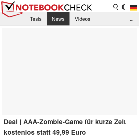
Tests
News
Videos
...
Benchmarks & Tech
Externe Tests
Kaufberatung
Deals
Suche
Jobs
Forum
Deal | AAA-Zombie-Game für kurze Zeit
kostenlos statt 49,99 Euro