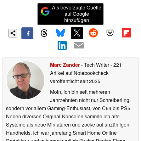
Als bevorzugte Quelle
auf Google
hinzufügen
Marc Zander
- Tech Writer
- 221
Artikel auf Notebookcheck
veröffentlicht
seit 2025
Moin, ich bin seit mehreren
Jahrzehnten nicht nur Schreiberling,
sondern vor allem Gaming-Enthusiast, von C64 bis PS5.
Neben diversen Original-Konsolen sammle ich alte
Systeme als neue Miniaturen und zocke auf unzähligen
Handhelds. Ich war jahrelang Smart Home Online
Redakteur und mitverantwortlich für das Pentax Flash