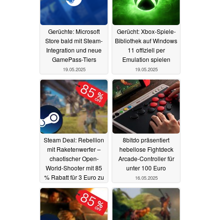
Gerüchte: Microsoft
Gerücht: Xbox-Spiele-
Store bald mit Steam-
Bibliothek auf Windows
Integration und neue
11 offiziell per
GamePass-Tiers
Emulation spielen
19.05.2025
19.05.2025
Steam Deal: Rebellion
8bitdo präsentiert
mit Raketenwerfer –
hebellose Fightdeck
chaotischer Open-
Arcade-Controller für
World-Shooter mit 85
unter 100 Euro
% Rabatt für 3 Euro zu
16.05.2025
haben
16.05.2025