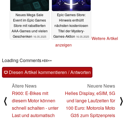
Neues Mega Sale
Epic Games Store:
Event im Epic Games
Hinweis enthüllt
Store mit rabattierten
nächsten kostenlosen
AAA-Games und vielen
Titel der Mystery-
Geschenken
Games-Aktion
16.05.2025
16.05.2025
Weitere Artikel
anzeigen
Loading Comments
Diesen Artikel kommentieren / Antworten
Ältere News
Neuere News
R900: E-Bikes mit
Helles Display, eSIM, 5G
⟨
⟩
diesem Motor können
und lange Laufzeiten für
schnell schalten - unter
100 Euro: Motorola Moto
Last und automatisch
G35 zum Spitzenpreis