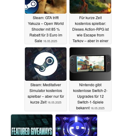
Steam: GTA trifft
Für kurze Zeit
Yakuza – Open World
kostenlos spielbar:
Shooter mit 85 %
Dieses Action-RPG ist
Rabatt für 3 Euro im
wie Escape from
Sale
Tarkov – aber in einer
16.05.2025
Fantasy-Welt
16.05.2025
Steam: Meditativer
Nintendo gibt
Simulator kostenlos
kostenlose Switch-2-
spielbar – aber nur für
Upgrades für 12
kurze Zeit
Switch-1-Spiele
16.05.2025
bekannt
16.05.2025