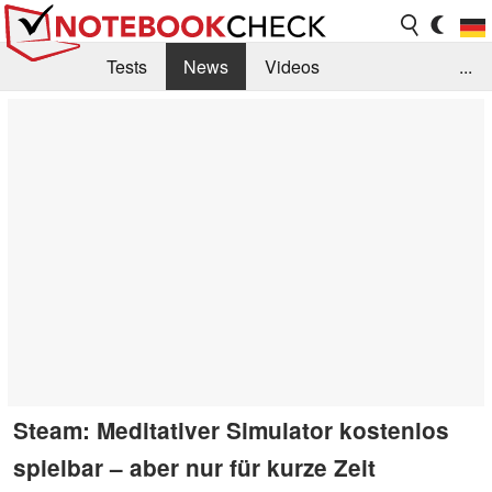
Tests
News
Videos
...
Benchmarks & Tech
Externe Tests
Kaufberatung
Deals
Suche
Jobs
Forum
Steam: Meditativer Simulator kostenlos
spielbar – aber nur für kurze Zeit