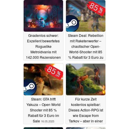
Gnadenlos schwer:
Steam Deal: Rebellion
Exzellent bewertetes
mit Raketenwerfer –
Roguelike
chaotischer Open-
Metroidvania mit
World-Shooter mit 85
142.000 Rezensionen
% Rabatt für 3 Euro zu
zum absoluten
haben
16.05.2025
Tiefstpreis auf Steam
17.05.2025
Steam: GTA trifft
Für kurze Zeit
Yakuza – Open World
kostenlos spielbar:
Shooter mit 85 %
Dieses Action-RPG ist
Rabatt für 3 Euro im
wie Escape from
Sale
Tarkov – aber in einer
16.05.2025
Fantasy-Welt
16.05.2025