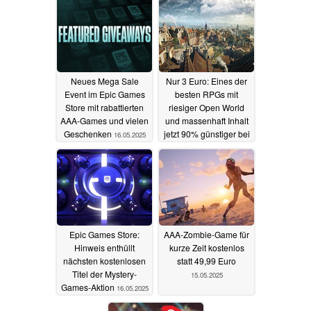
Neues Mega Sale
Nur 3 Euro: Eines der
Event im Epic Games
besten RPGs mit
Store mit rabattierten
riesiger Open World
AAA-Games und vielen
und massenhaft Inhalt
Geschenken
jetzt 90% günstiger bei
16.05.2025
Steam und GOG
16.05.2025
Epic Games Store:
AAA-Zombie-Game für
Hinweis enthüllt
kurze Zeit kostenlos
nächsten kostenlosen
statt 49,99 Euro
Titel der Mystery-
15.05.2025
Games-Aktion
16.05.2025