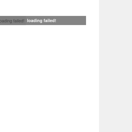
loading failed!
loading failed!