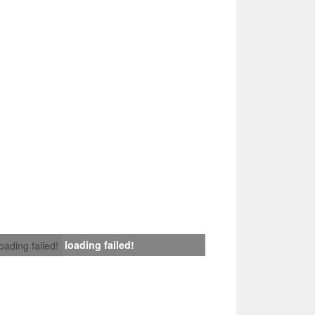
loading failed!
loading failed!