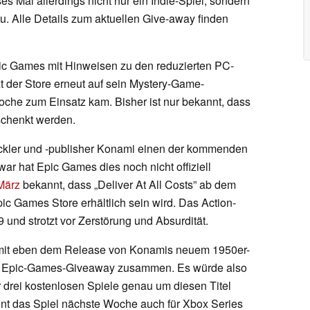
ses Mal allerdings nicht nur ein Indie-Spiel, sondern
zu. Alle Details zum aktuellen Give-away finden
ic Games mit Hinweisen zu den reduzierten PC-
zt der Store erneut auf sein Mystery-Game-
oche zum Einsatz kam. Bisher ist nur bekannt, dass
schenkt werden.
ickler und -publisher Konami einen der kommenden
Zwar hat Epic Games dies noch nicht offiziell
März
bekannt, dass „Deliver At All Costs” ab dem
ic Games Store erhältlich sein wird. Das Action-
9 und strotzt vor Zerstörung und Absurdität.
m mit eben dem Release von Konamis neuem 1950er-
en Epic-Games-Giveaway zusammen. Es würde also
 drei kostenlosen Spiele genau um diesen Titel
int das Spiel nächste Woche auch für Xbox Series