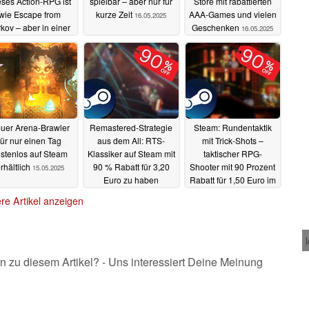
eses Action-RPG ist
spielbar – aber nur für
Store mit rabattierten
wie Escape from
kurze Zeit
AAA-Games und vielen
16.05.2025
rkov – aber in einer
Geschenken
16.05.2025
ntasy-Welt
16.05.2025
uer Arena-Brawler
Remastered-Strategie
Steam: Rundentaktik
für nur einen Tag
aus dem All: RTS-
mit Trick-Shots –
stenlos auf Steam
Klassiker auf Steam mit
taktischer RPG-
rhältlich
90 % Rabatt für 3,20
Shooter mit 90 Prozent
15.05.2025
Euro zu haben
Rabatt für 1,50 Euro im
Sale
15.05.2025
15.05.2025
re Artikel anzeigen
n zu diesem Artikel? - Uns interessiert Deine Meinung