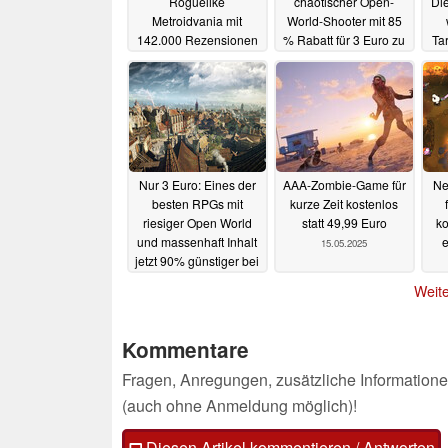
Roguelike
chaotischer Open-
Di
Metroidvania mit
World-Shooter mit 85
142.000 Rezensionen
% Rabatt für 3 Euro zu
Ta
zum absoluten
haben
Fa
16.05.2025
Tiefstpreis auf Steam
17.05.2025
Nur 3 Euro: Eines der
AAA-Zombie-Game für
Ne
besten RPGs mit
kurze Zeit kostenlos
riesiger Open World
statt 49,99 Euro
ko
und massenhaft Inhalt
e
15.05.2025
jetzt 90% günstiger bei
Steam und GOG
Weite
16.05.2025
Kommentare
Fragen, Anregungen, zusätzliche Informatione
(auch ohne Anmeldung möglich)!
Diesen Artikel kommentieren / Antworten