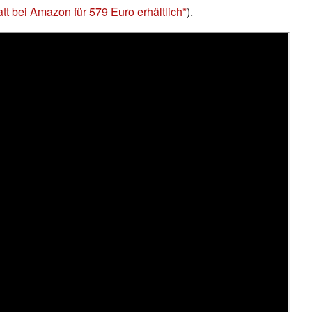
att bei Amazon für 579 Euro erhältlich
).