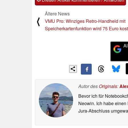
Ältere News
⟨
VMU Pro: Winziges Retro-Handheld mit
Speicherkartenfunktion wird 75 Euro kos
Al
Autor des
Originals
:
Ale
Bevor ich für Notebookc
Neowin. Ich habe einen B
Jura-Abschluss umgewand