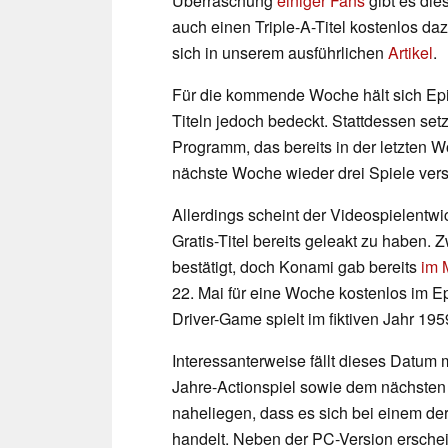
Überraschung
einiger Fans
gibt es die
auch einen Triple-A-Titel kostenlos da
sich in unserem ausführlichen
Artikel
.
Für die kommende Woche hält sich Ep
Titeln jedoch bedeckt. Stattdessen set
Programm, das bereits in der letzten W
nächste Woche wieder drei Spiele ver
Allerdings scheint der Videospielentw
Gratis-Titel bereits geleakt zu haben. 
bestätigt, doch Konami gab bereits
im 
22. Mai für eine Woche kostenlos im Ep
Driver-Game spielt im fiktiven Jahr 195
Interessanterweise fällt dieses Datu
Jahre-Actionspiel sowie dem nächst
naheliegen, dass es sich bei einem der
handelt. Neben der PC-Version ersche