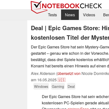
Tests
News
Videos
Be
Deal | Epic Games Store: Hi
kostenlosen Titel der Myst
Der Epic Games Store hat sein Mystery-Gam
gestartet – genau wie schon in der Vorwoche.
bestätigt, dass drei Spiele kostenlos erhältli
Konami hat bereits einen Hinweis auf einen d
Alex Alderson (
übersetzt von
Nicole Dominik
am
16.05.2025
🇺🇸
Windows
Gaming
Deal
Der Epic Games Store hat sein wöchen
kostenlosen PC-Spielen gerade aktualis