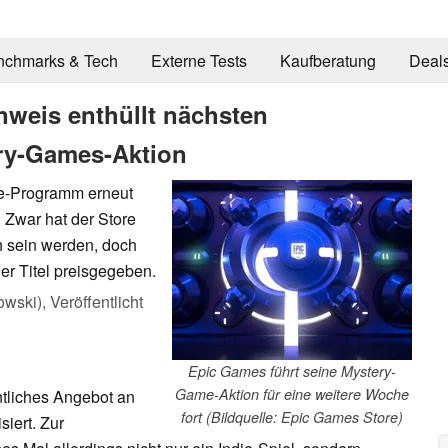
nchmarks & Tech
Externe Tests
Kaufberatung
Deal
nweis enthüllt nächsten
ery-Games-Aktion
e-Programm erneut
 Zwar hat der Store
ch sein werden, doch
er Titel preisgegeben.
owski),
Veröffentlicht
Epic Games führt seine Mystery-
Game-Aktion für eine weitere Woche
tliches Angebot an
fort (Bildquelle: Epic Games Store)
iert. Zur