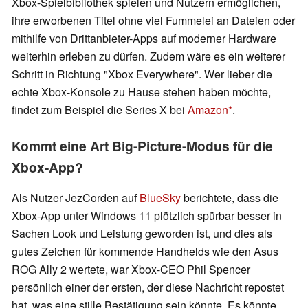
Xbox-Spielbibliothek spielen und Nutzern ermöglichen,
ihre erworbenen Titel ohne viel Fummelei an Dateien oder
mithilfe von Drittanbieter-Apps auf moderner Hardware
weiterhin erleben zu dürfen. Zudem wäre es ein weiterer
Schritt in Richtung "Xbox Everywhere". Wer lieber die
echte Xbox-Konsole zu Hause stehen haben möchte,
findet zum Beispiel die Series X bei
Amazon
.
Kommt eine Art Big-Picture-Modus für die
Xbox-App?
Als Nutzer JezCorden auf
BlueSky
berichtete, dass die
Xbox-App unter Windows 11 plötzlich spürbar besser in
Sachen Look und Leistung geworden ist, und dies als
gutes Zeichen für kommende Handhelds wie den Asus
ROG Ally 2 wertete, war Xbox-CEO Phil Spencer
persönlich einer der ersten, der diese Nachricht repostet
hat, was eine stille Bestätigung sein könnte. Es könnte