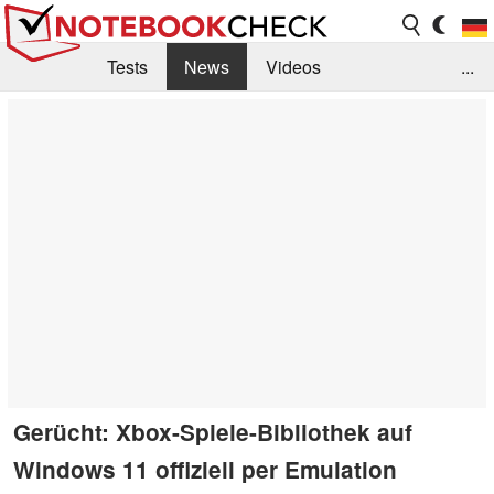
Tests
News
Videos
...
Benchmarks & Tech
Externe Tests
Kaufberatung
Deals
Suche
Jobs
Forum
Gerücht: Xbox-Spiele-Bibliothek auf
Windows 11 offiziell per Emulation