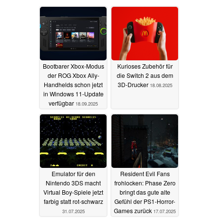
Bootbarer Xbox-Modus
Kurioses Zubehör für
der ROG Xbox Ally-
die Switch 2 aus dem
Handhelds schon jetzt
3D-Drucker
18.08.2025
in Windows 11-Update
verfügbar
18.09.2025
Emulator für den
Resident Evil Fans
Nintendo 3DS macht
frohlocken: Phase Zero
Virtual Boy-Spiele jetzt
bringt das gute alte
farbig statt rot-schwarz
Gefühl der PS1-Horror-
Games zurück
31.07.2025
17.07.2025