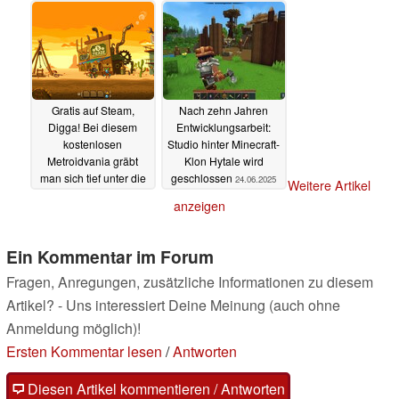
Gratis auf Steam,
Nach zehn Jahren
Digga! Bei diesem
Entwicklungsarbeit:
kostenlosen
Studio hinter Minecraft-
Metroidvania gräbt
Klon Hytale wird
man sich tief unter die
geschlossen
24.06.2025
Weitere Artikel
Erde
24.06.2025
anzeigen
Ein Kommentar im Forum
Fragen, Anregungen, zusätzliche Informationen zu diesem
Artikel? - Uns interessiert Deine Meinung (auch ohne
Anmeldung möglich)!
Ersten Kommentar lesen
/
Antworten
Diesen Artikel kommentieren / Antworten