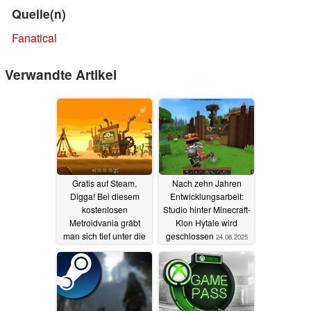
Quelle(n)
Fanatical
Verwandte Artikel
Gratis auf Steam,
Nach zehn Jahren
Digga! Bei diesem
Entwicklungsarbeit:
kostenlosen
Studio hinter Minecraft-
Metroidvania gräbt
Klon Hytale wird
man sich tief unter die
geschlossen
24.06.2025
Erde
24.06.2025