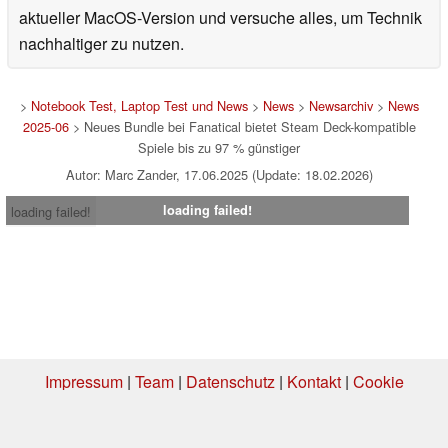
aktueller MacOS-Version und versuche alles, um Technik
nachhaltiger zu nutzen.
>
Notebook Test, Laptop Test und News
>
News
>
Newsarchiv
>
News
2025-06
> Neues Bundle bei Fanatical bietet Steam Deck-kompatible
Spiele bis zu 97 % günstiger
Autor: Marc Zander, 17.06.2025 (Update: 18.02.2026)
loading failed!
loading failed!
Impressum
|
Team
|
Datenschutz
|
Kontakt
|
Cookie
Einstellungen
| 30.07.2026 18:27
* Beim Kauf über einen Affiliate-Link kann Notebookcheck eine Vergütung