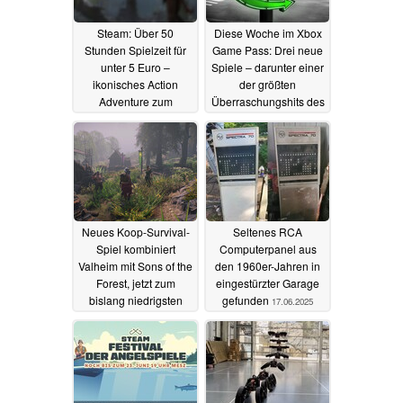
Steam: Über 50
Diese Woche im Xbox
Stunden Spielzeit für
Game Pass: Drei neue
unter 5 Euro –
Spiele – darunter einer
ikonisches Action
der größten
Adventure zum
Überraschungshits des
Tiefstpreis im Sale
Jahres
18.06.2025
18.06.2025
Neues Koop-Survival-
Seltenes RCA
Spiel kombiniert
Computerpanel aus
Valheim mit Sons of the
den 1960er-Jahren in
Forest, jetzt zum
eingestürzter Garage
bislang niedrigsten
gefunden
17.06.2025
Preis auf Steam
18.06.2025