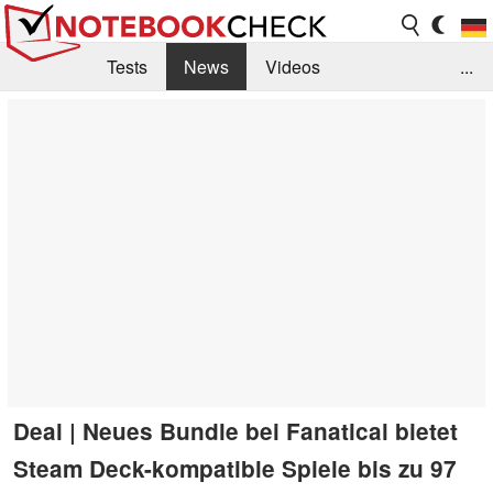
Tests
News
Videos
...
Benchmarks & Tech
Externe Tests
Kaufberatung
Deals
Suche
Jobs
Forum
Deal | Neues Bundle bei Fanatical bietet
Steam Deck-kompatible Spiele bis zu 97