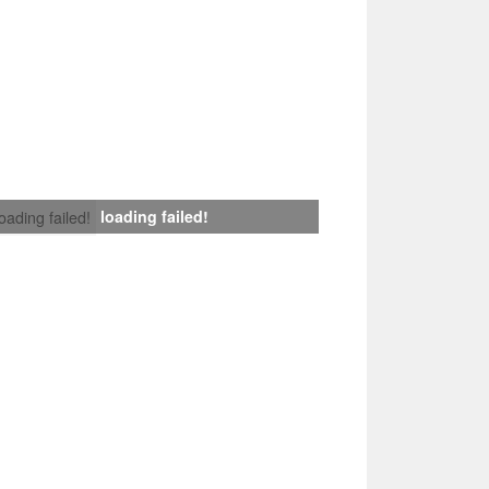
loading failed!
loading failed!