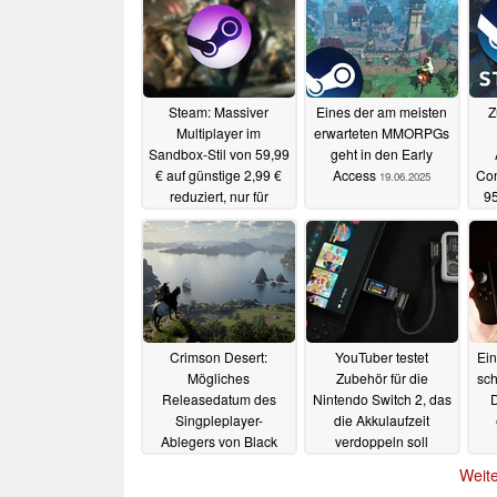
Steam: Massiver
Eines der am meisten
Z
Multiplayer im
erwarteten MMORPGs
Sandbox-Stil von 59,99
geht in den Early
€ auf günstige 2,99 €
Access
Con
19.06.2025
reduziert, nur für
95
wenige Tage
Be
20.06.2025
Crimson Desert:
YouTuber testet
Ein
Mögliches
Zubehör für die
sch
Releasedatum des
Nintendo Switch 2, das
D
Singpleplayer-
die Akkulaufzeit
Ablegers von Black
verdoppeln soll
Desert ist jetzt
17.06.2025
Weite
durchgesickert