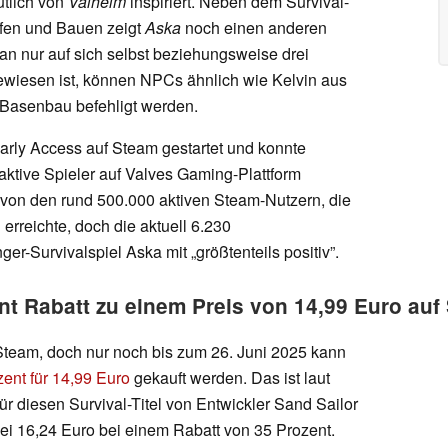
utlich von
Valheim
inspiriert. Neben dem Survival-
en und Bauen zeigt
Aska
noch einen anderen
an nur auf sich selbst beziehungsweise drei
ewiesen ist, können NPCs ähnlich wie Kelvin aus
asenbau befehligt werden.
Early Access auf Steam gestartet und konnte
 aktive Spieler auf Valves Gaming-Plattform
t von den rund 500.000 aktiven Steam-Nutzern, die
rreichte, doch die aktuell 6.230
r-Survivalspiel Aska mit „größtenteils positiv”.
nt Rabatt zu einem Preis von 14,99 Euro auf 
Steam, doch nur noch bis zum 26. Juni 2025 kann
ent für 14,99 Euro
gekauft werden. Das ist laut
für diesen Survival-Titel von Entwickler Sand Sailor
 bei 16,24 Euro bei einem Rabatt von 35 Prozent.