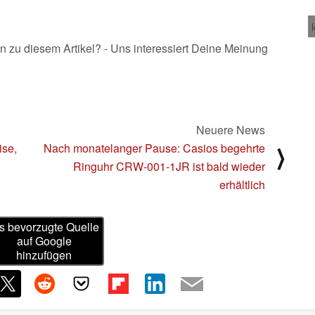
n zu diesem Artikel? - Uns interessiert Deine Meinung
Neuere News
ise,
Nach monatelanger Pause: Casios begehrte
⟩
Ringuhr CRW-001-1JR ist bald wieder
erhältlich
s bevorzugte Quelle
auf Google
hinzufügen