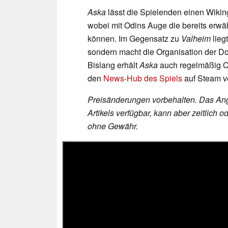
Aska
lässt die Spielenden einen Wiki
wobei mit Odins Auge die bereits er
können. Im Gegensatz zu
Valheim
lieg
sondern macht die Organisation der D
Bislang erhält
Aska
auch regelmäßig Co
den
News-Hub des Spiels
auf Steam ve
Preisänderungen vorbehalten. Das Ang
Artikels verfügbar, kann aber zeitlic
ohne Gewähr.