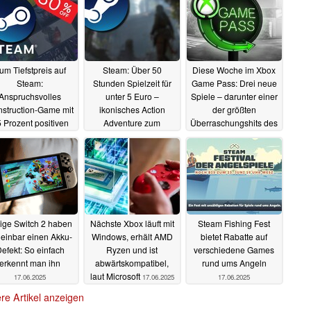
um Tiefstpreis auf
Steam: Über 50
Diese Woche im Xbox
Steam:
Stunden Spielzeit für
Game Pass: Drei neue
Anspruchsvolles
unter 5 Euro –
Spiele – darunter einer
struction-Game mit
ikonisches Action
der größten
 Prozent positiven
Adventure zum
Überraschungshits des
wertungen für rund
Tiefstpreis im Sale
Jahres
18.06.2025
2,50 Euro im Sale
18.06.2025
19.06.2025
ige Switch 2 haben
Nächste Xbox läuft mit
Steam Fishing Fest
einbar einen Akku-
Windows, erhält AMD
bietet Rabatte auf
efekt: So einfach
Ryzen und ist
verschiedene Games
erkennt man ihn
abwärtskompatibel,
rund ums Angeln
laut Microsoft
17.06.2025
17.06.2025
17.06.2025
re Artikel anzeigen