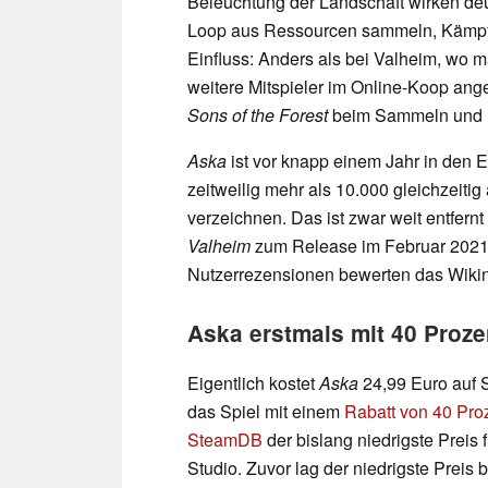
Beleuchtung der Landschaft wirken de
Loop aus Ressourcen sammeln, Kämpf
Einfluss: Anders als bei Valheim, wo m
weitere Mitspieler im Online-Koop ang
Sons of the Forest
beim Sammeln und B
Aska
ist vor knapp einem Jahr in den 
zeitweilig mehr als 10.000 gleichzeitig
verzeichnen. Das ist zwar weit entfern
Valheim
zum Release im Februar 2021 e
Nutzerrezensionen bewerten das Wikinge
Aska erstmals mit 40 Proze
Eigentlich kostet
Aska
24,99 Euro auf 
das Spiel mit einem
Rabatt von 40 Proz
SteamDB
der bislang niedrigste Preis 
Studio. Zuvor lag der niedrigste Preis