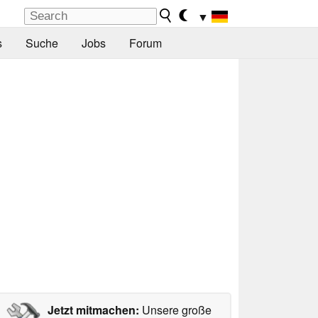
▼
s
Suche
Jobs
Forum
Jetzt mitmachen:
Unsere große