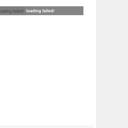
loading failed!
loading failed!