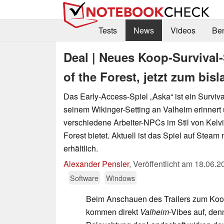
Tests
News
Videos
Be
Deal | Neues Koop-Survival
of the Forest, jetzt zum bis
Das Early-Access-Spiel „Aska“ ist ein Surviva
seinem Wikinger-Setting an Valheim erinnert 
verschiedene Arbeiter-NPCs im Stil von Kelvi
Forest bietet. Aktuell ist das Spiel auf Steam
erhältlich.
Alexander Pensler
,
Veröffentlicht am
18.06.2
Software
Windows
Beim Anschauen des Trailers zum Koo
kommen direkt
Valheim
-Vibes auf, de