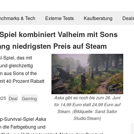
nchmarks & Tech
Externe Tests
Kaufberatung
Deal
-Spiel kombiniert Valheim mit Sons
lang niedrigsten Preis auf Steam
l-Spiel, das mit
und gleichzeitig
n aus Sons of the
 mit 40 Prozent Rabatt
025
Aska gibt es noch bis zum 26. Juni
Deal
Gaming
für 14,99 Euro statt 24,99 Euro auf
Steam. (Bildquelle: Sand Sailor
Studio/Steam)
p-Survival-Spiel
Aska
nn die Farbgebung und