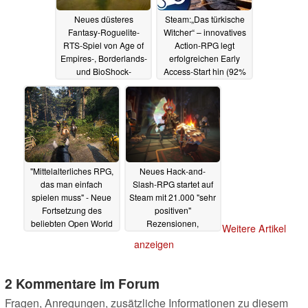
Neues düsteres
Steam:„Das türkische
Fantasy-Roguelite-
Witcher“ – innovatives
RTS-Spiel von Age of
Action-RPG legt
Empires-, Borderlands-
erfolgreichen Early
und BioShock-
Access-Start hin (92%
Veteranen mit Launch-
positive Bewertungen)
Rabatt auf Steam
19.06.2025
19.06.2025
"Mittelalterliches RPG,
Neues Hack-and-
das man einfach
Slash-RPG startet auf
spielen muss" - Neue
Steam mit 21.000 "sehr
Fortsetzung des
positiven"
beliebten Open World
Rezensionen,
Weitere Artikel
Games erstmals mit
massiven Skill-Trees
anzeigen
Rabatt auf Steam
und 35% Launch-
Rabatt
19.06.2025
18.06.2025
2 Kommentare im Forum
Fragen, Anregungen, zusätzliche Informationen zu diesem