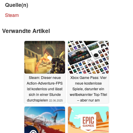
Quelle(n)
Steam
Verwandte Artikel
Steam: Dieser neue
Xbox Game Pass: Vier
Action-Adventure-FPS
neue kostenlose
ist kostenlos und lässt
Spiele, darunter ein
sich in einer Stunde
weltbekannter Top-Titel
durchspielen
– aber nur am
22.06.2025
Wochenende
20.06.2025