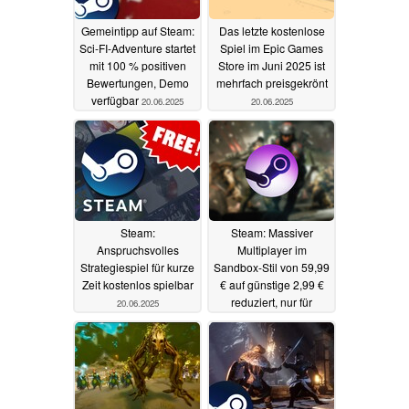
Gemeintipp auf Steam:
Das letzte kostenlose
Sci-FI-Adventure startet
Spiel im Epic Games
mit 100 % positiven
Store im Juni 2025 ist
Bewertungen, Demo
mehrfach preisgekrönt
verfügbar
20.06.2025
20.06.2025
Steam:
Steam: Massiver
Anspruchsvolles
Multiplayer im
Strategiespiel für kurze
Sandbox-Stil von 59,99
Zeit kostenlos spielbar
€ auf günstige 2,99 €
reduziert, nur für
20.06.2025
wenige Tage
20.06.2025