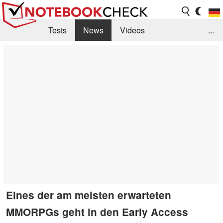
Tests
News
Videos
...
Benchmarks & Tech
Externe Tests
Kaufberatung
Deals
Suche
Jobs
Forum
Eines der am meisten erwarteten
MMORPGs geht in den Early Access