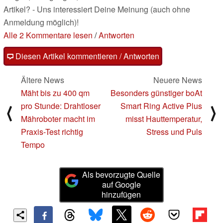
Artikel? - Uns interessiert Deine Meinung (auch ohne
Anmeldung möglich)!
Alle 2 Kommentare lesen
/
Antworten
Diesen Artikel kommentieren / Antworten
Ältere News
Neuere News
Mäht bis zu 400 qm
Besonders günstiger boAt
pro Stunde: Drahtloser
Smart Ring Active Plus
⟨
⟩
Mähroboter macht im
misst Hauttemperatur,
Praxis-Test richtig
Stress und Puls
Tempo
Als bevorzugte Quelle
auf Google
hinzufügen