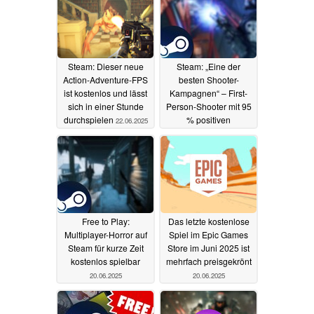
Steam: Dieser neue
Steam: „Eine der
Action-Adventure-FPS
besten Shooter-
ist kostenlos und lässt
Kampagnen“ – First-
sich in einer Stunde
Person-Shooter mit 95
durchspielen
% positiven
22.06.2025
Bewertungen für unter
5 Euro zu ergattern
21.06.2025
Free to Play:
Das letzte kostenlose
Multiplayer-Horror auf
Spiel im Epic Games
Steam für kurze Zeit
Store im Juni 2025 ist
kostenlos spielbar
mehrfach preisgekrönt
20.06.2025
20.06.2025