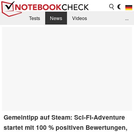
Tests
News
Videos
...
Benchmarks & Tech
Externe Tests
Kaufberatung
Deals
Suche
Jobs
Forum
Gemeintipp auf Steam: Sci-FI-Adventure
startet mit 100 % positiven Bewertungen,