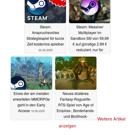
Steam:
Steam: Massiver
Anspruchsvolles
Multiplayer im
Strategiespiel für kurze
Sandbox-Stil von 59,99
Zeit kostenlos spielbar
€ auf günstige 2,99 €
reduziert, nur für
20.06.2025
wenige Tage
20.06.2025
Eines der am meisten
Neues düsteres
erwarteten MMORPGs
Fantasy-Roguelite-
geht in den Early
RTS-Spiel von Age of
Access
Empires-, Borderlands-
19.06.2025
und BioShock-
Weitere Artikel
Veteranen mit Launch-
anzeigen
Rabatt auf Steam
19.06.2025