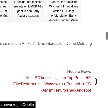
nlose
Eines der am meisten
Steam:„Das türkische
Games
erwarteten MMORPGs
Witcher“ – innovatives
25 ist
geht in den Early
Action-RPG legt
ekrönt
Access
erfolgreichen Early
19.06.2025
Access-Start hin (92%
positive Bewertungen)
19.06.2025
n zu diesem Artikel? - Uns interessiert Deine Meinung
Neuere News
t
Mini-PC kurzzeitig zum Top-Preis: HP
⟩
EliteDesk 800 mit Windows 11 Pro und 16GB
RAM im Refurbished-Angebot
s bevorzugte Quelle