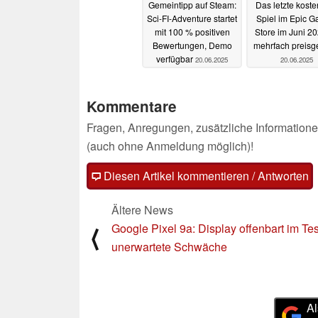
Gemeintipp auf Steam:
Das letzte koste
Sci-FI-Adventure startet
Spiel im Epic 
mit 100 % positiven
Store im Juni 20
Bewertungen, Demo
mehrfach preisg
verfügbar
20.06.2025
20.06.2025
Kommentare
Fragen, Anregungen, zusätzliche Informatione
(auch ohne Anmeldung möglich)!
Diesen Artikel kommentieren / Antworten
Ältere News
Google Pixel 9a: Display offenbart im Tes
⟨
unerwartete Schwäche
Al