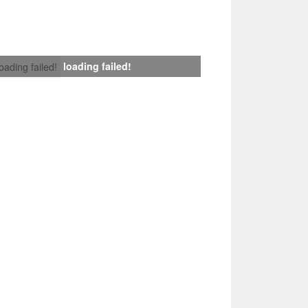
loading failed!
loading failed!