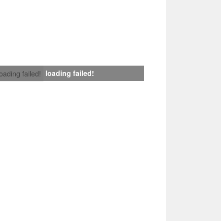
loading failed!
loading failed!