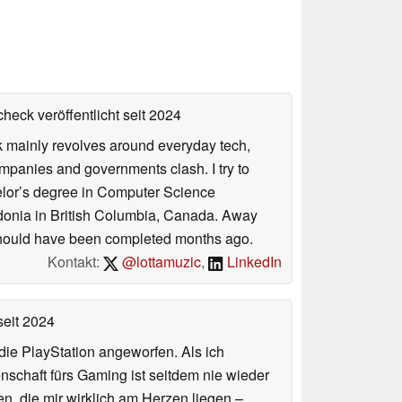
heck veröffentlicht
seit 2024
rk mainly revolves around everyday tech,
panies and governments clash. I try to
helor’s degree in Computer Science
donia in British Columbia, Canada. Away
at should have been completed months ago.
Kontakt:
@lottamuzic
,
LinkedIn
eit 2024
ie PlayStation angeworfen. Als ich
schaft fürs Gaming ist seitdem nie wieder
n, die mir wirklich am Herzen liegen –