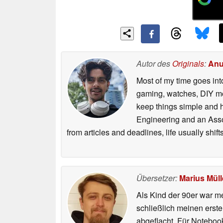
Autor des
Originals
:
Anu
Most of my time goes int
gaming, watches, DIY mo
keep things simple and h
Engineering and an Asso
from articles and deadlines, life usually shi
Übersetzer:
Marius Müll
Als Kind der 90er war m
schließlich meinen erst
abgeflacht. Für Noteboo