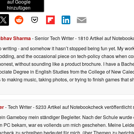
auf Google
hinzufügen
bhav Sharma
- Senior Tech Writer
- 1810 Artikel auf Notebookc
o writing - and somehow it hasn’t stopped being fun yet. My wo
dding, and the occasional piece on tech-policy chaos when com
onest, without sounding like a product brochure. I have a Bac
ciate Degree in English Studies from the College of New Cale
fts to making music, taking photos, or trying to finish games th
er
- Tech Writer
- 5233 Artikel auf Notebookcheck veröffentlicht
s
ein Gameboy mein ständiger Begleiter. Nach der Schule wurde d
en PC bekam, war es vollends um mich geschehen. Meine Leiden
kcheck zu schreiben bedeutet für mich, über Themen zu berichte