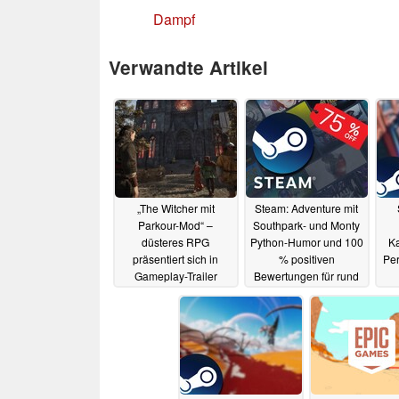
Dampf
Verwandte Artikel
„The Witcher mit
Steam: Adventure mit
Parkour-Mod“ –
Southpark- und Monty
düsteres RPG
Python-Humor und 100
Ka
präsentiert sich in
% positiven
Per
Gameplay-Trailer
Bewertungen für rund
3,80 Euro im Sale
Bew
23.06.2025
5
23.06.2025