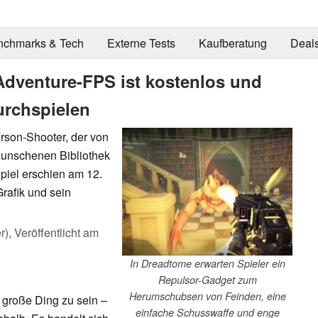
nchmarks & Tech
Externe Tests
Kaufberatung
Deal
Adventure-FPS ist kostenlos und
durchspielen
erson-Shooter, der von
wunschenen Bibliothek
piel erschien am 12.
Grafik und sein
r),
Veröffentlicht am
In Dreadtome erwarten Spieler ein
Repulsor-Gadget zum
Herumschubsen von Feinden, eine
 große Ding zu sein –
einfache Schusswaffe und enge