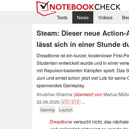
Tests
News
Videos
Be
Steam: Dieser neue Action-
lässt sich in einer Stunde 
Dreadtome ist ein kurzer, kostenloser First-P
Studenten entwickelt wurde und in einer ver
mit Repulsor-basierten Kämpfen spielt. Das S
Juni und erntet schon jetzt viel Lob für seine 
spannendes Gameplay.
Anubhav Sharma (
übersetzt von
Marius Mülle
22.06.2025
🇺🇸
🇪🇸
...
Gaming
Launch
Dreadtome
versucht nicht, das nächste