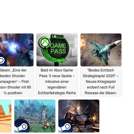
Steam: „Eine der
Bald im Xbox Game
"Bestes Echtzeit-
besten Shooter-
Pass: 5 neue Spiele –
Strategiespiel 2025" –
mpagnen“ – First-
inklusive einer
Neues Kriegsspiel
son-Shooter mit 95
legendären
erobert nach Full
% positiven
Echtzeitstrategie-Reihe
Release die Steam-
ertungen für unter
Charts
21.06.2025
21.06.2025
 Euro zu ergattern
21.06.2025