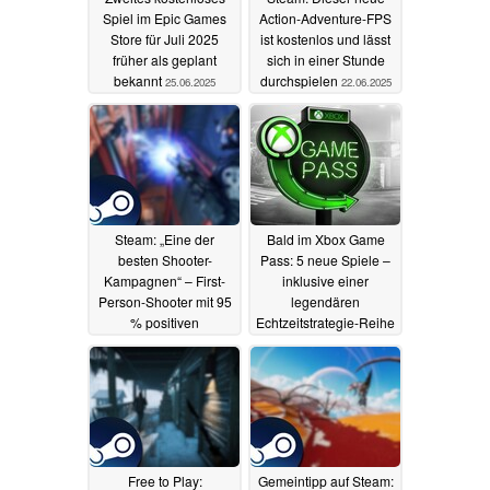
Spiel im Epic Games
Action-Adventure-FPS
Store für Juli 2025
ist kostenlos und lässt
früher als geplant
sich in einer Stunde
bekannt
durchspielen
25.06.2025
22.06.2025
Steam: „Eine der
Bald im Xbox Game
besten Shooter-
Pass: 5 neue Spiele –
Kampagnen“ – First-
inklusive einer
Person-Shooter mit 95
legendären
% positiven
Echtzeitstrategie-Reihe
Bewertungen für unter
21.06.2025
5 Euro zu ergattern
21.06.2025
Free to Play:
Gemeintipp auf Steam: