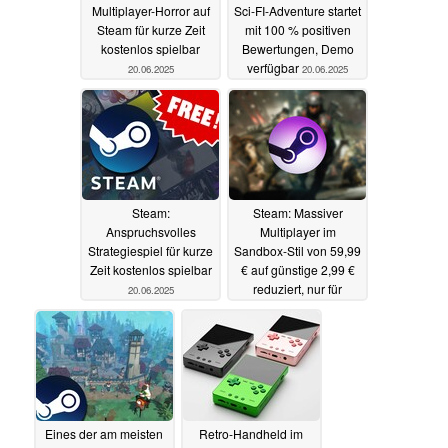
Multiplayer-Horror auf
Sci-FI-Adventure startet
Steam für kurze Zeit
mit 100 % positiven
kostenlos spielbar
Bewertungen, Demo
verfügbar
20.06.2025
20.06.2025
Steam:
Steam: Massiver
Anspruchsvolles
Multiplayer im
Strategiespiel für kurze
Sandbox-Stil von 59,99
Zeit kostenlos spielbar
€ auf günstige 2,99 €
reduziert, nur für
20.06.2025
wenige Tage
20.06.2025
Eines der am meisten
Retro-Handheld im