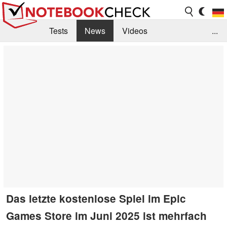
Tests
News
Videos
...
Benchmarks & Tech
Externe Tests
Kaufberatung
Deals
Suche
Jobs
Forum
Das letzte kostenlose Spiel im Epic
Games Store im Juni 2025 ist mehrfach