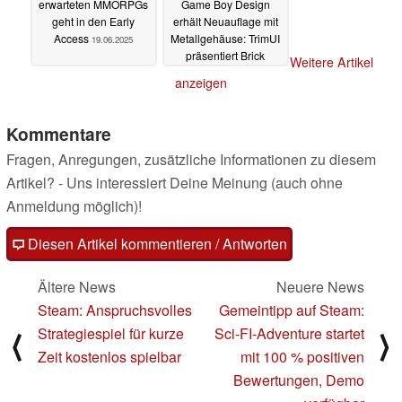
erwarteten MMORPGs
Game Boy Design
geht in den Early
erhält Neuauflage mit
Access
Metallgehäuse: TrimUI
19.06.2025
präsentiert Brick
Weitere Artikel
Hammer
19.06.2025
anzeigen
Kommentare
Fragen, Anregungen, zusätzliche Informationen zu diesem
Artikel? - Uns interessiert Deine Meinung (auch ohne
Anmeldung möglich)!
Diesen Artikel kommentieren / Antworten
Ältere News
Neuere News
Steam: Anspruchsvolles
Gemeintipp auf Steam:
Strategiespiel für kurze
Sci-FI-Adventure startet
⟨
⟩
Zeit kostenlos spielbar
mit 100 % positiven
Bewertungen, Demo