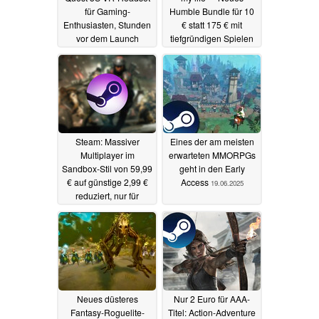
für Gaming-
Humble Bundle für 10
Enthusiasten, Stunden
€ statt 175 € mit
vor dem Launch
tiefgründigen Spielen
23.06.2025
21.06.2025
Steam: Massiver
Eines der am meisten
Multiplayer im
erwarteten MMORPGs
Sandbox-Stil von 59,99
geht in den Early
€ auf günstige 2,99 €
Access
19.06.2025
reduziert, nur für
wenige Tage
20.06.2025
Neues düsteres
Nur 2 Euro für AAA-
Fantasy-Roguelite-
Titel: Action-Adventure