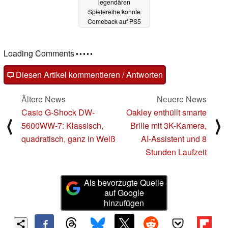
legendären
Spielereihe könnte
Comeback auf PS5
und PS4 feiern
17.06.2025
Loading Comments
Diesen Artikel kommentieren / Antworten
Ältere News
Neuere News
Casio G-Shock DW-
Oakley enthüllt smarte
⟨
⟩
5600WW-7: Klassisch,
Brille mit 3K-Kamera,
quadratisch, ganz in Weiß
AI-Assistent und 8
Stunden Laufzeit
Als bevorzugte Quelle
auf Google
hinzufügen