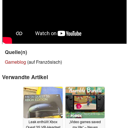
Quelle(n)
Gameblog
(auf Französisch)
Verwandte Artikel
Leak enthüllt Xbox
„Video games saved
Quest 3S VR-Headset
my life“ – Neues