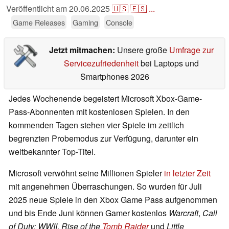
Veröffentlicht am
20.06.2025
🇺🇸
🇪🇸
...
Game Releases
Gaming
Console
Jetzt mitmachen:
Unsere große
Umfrage zur
Servicezufriedenheit
bei Laptops und
Smartphones 2026
Jedes Wochenende begeistert Microsoft Xbox-Game-
Pass-Abonnenten mit kostenlosen Spielen. In den
kommenden Tagen stehen vier Spiele im zeitlich
begrenzten Probemodus zur Verfügung, darunter ein
weltbekannter Top-Titel.
Microsoft verwöhnt seine Millionen Spieler
in letzter Zeit
mit angenehmen Überraschungen. So wurden für Juli
2025 neue Spiele in den Xbox Game Pass aufgenommen
und bis Ende Juni können Gamer kostenlos
Warcraft
,
Call
of Duty: WWII
,
Rise of the
Tomb Raider
und
Little