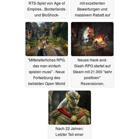
RTS-Spiel von Age of
mit exzellenten
Empires-, Borderlands-
Bewertungen und
und BioShock-
massivem Rabatt auf
Veteranen mit Launch-
Steam
19.06.2025
Rabatt auf Steam
19.06.2025
"Mittelalterliches RPG,
Neues Hack-and-
das man einfach
Slash-RPG startet auf
spielen muss" - Neue
Steam mit 21.000 "sehr
Fortsetzung des
positiven"
beliebten Open World
Rezensionen,
Games erstmals mit
massiven Skill-Trees
Rabatt auf Steam
und 35% Launch-
Rabatt
19.06.2025
18.06.2025
Nach 22 Jahren:
Letzter Teil einer