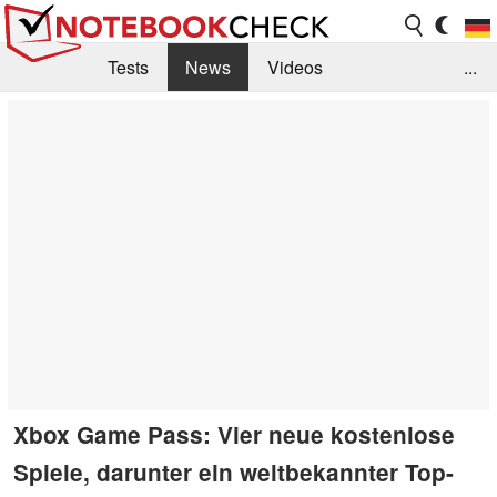
Tests
News
Videos
...
Benchmarks & Tech
Externe Tests
Kaufberatung
Deals
Suche
Jobs
Forum
Xbox Game Pass: Vier neue kostenlose
Spiele, darunter ein weltbekannter Top-