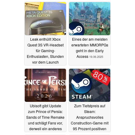
Leak enthüllt Xbox
Eines der am meisten
Quest 3S VR-Headset
erwarteten MMORPGs
für Gaming-
geht in den Early
Enthusiasten, Stunden
Access
19.06.2025
vor dem Launch
23.06.2025
Ubisoft gibt Update
Zum Tiefstpreis auf
zum Prince of Persia:
Steam:
Sands of Time Remake
Anspruchsvolles
und schlägt Fans vor,
Construction-Game mit
derweil ein anderes
95 Prozent positiven
Prince of Persia Spiel
Bewertungen für rund