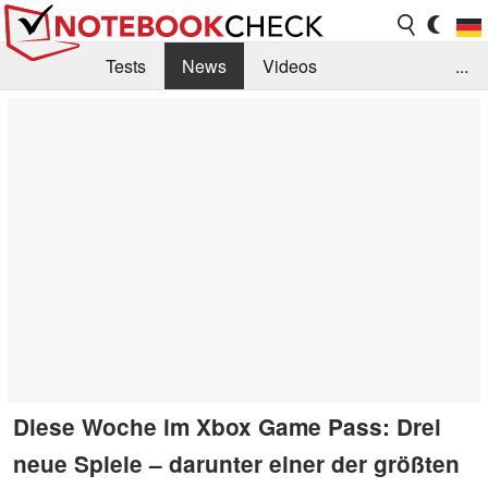
Tests
News
Videos
...
Benchmarks & Tech
Externe Tests
Kaufberatung
Deals
Suche
Jobs
Forum
Diese Woche im Xbox Game Pass: Drei
neue Spiele – darunter einer der größten