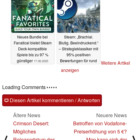
Neues Bundle bei
Steam: „Brachial.
Fanatical bietet Steam
Blutig. Beeindruckend.“
Deck-kompatible
– Strategieklassiker mit
Spiele bis zu 97 %
95% positiven
günstiger
Bewertungen für rund
17.06.2025
Weitere Artikel
5 Euro im Sale
anzeigen
17.06.2025
Loading Comments
Diesen Artikel kommentieren / Antworten
Ältere News
Neuere News
Crimson Desert:
Betroffen von Vodafone-
Mögliches
Preiserhöhung von 5 €?
⟨
⟩
Releasedatum des
Man kann sich der