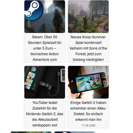
zu spielen
2,50 Euro im Sale
19.06.2025
19.06.2025
Steam: Über 50
Neues Koop-Survival-
Stunden Spielzeit für
Spiel kombiniert
unter 5 Euro –
Valheim mit Sons of the
ikonisches Action
Forest, jetzt zum
Adventure zum
bislang niedrigsten
Tiefstpreis im Sale
Preis auf Steam
18.06.2025
18.06.2025
YouTuber testet
Einige Switch 2 haben
Zubehör für die
scheinbar einen Akku-
Nintendo Switch 2, das
Defekt: So einfach
die Akkulaufzeit
erkennt man ihn
verdoppeln soll
17.06.2025
17.06.2025