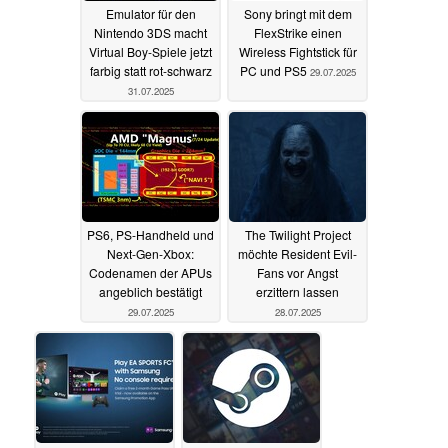
Emulator für den
Sony bringt mit dem
Nintendo 3DS macht
FlexStrike einen
Virtual Boy-Spiele jetzt
Wireless Fightstick für
farbig statt rot-schwarz
PC und PS5
29.07.2025
31.07.2025
PS6, PS-Handheld und
The Twilight Project
Next-Gen-Xbox:
möchte Resident Evil-
Codenamen der APUs
Fans vor Angst
angeblich bestätigt
erzittern lassen
29.07.2025
28.07.2025