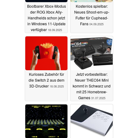
Bootbarer Xbox-Modus
Kostenlos spielbar:
der ROG Xbox Ally-
Neues Shoot-em-up-
Handhelds schon jetzt
Futter für Cuphead-
in Windows 11-Update
Fans
04.09.2025
verfügbar
18.09.2025
Kurioses Zubehör für
Jetzt vorbestellbar:
die Switch 2 aus dem
Neuer THEC64 Mini
3D-Drucker
kommt in Schwarz und
18.08.2025
mit 25 Homebrew-
Games
31.07.2025