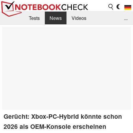
Tests
News
Videos
...
Benchmarks & Tech
Externe Tests
Kaufberatung
Deals
Suche
Jobs
Forum
Gerücht: Xbox-PC-Hybrid könnte schon
2026 als OEM-Konsole erscheinen