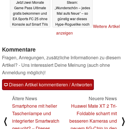
Jetzt zwei Monate
Steam:
Game Pass Ultimate
„Wunderschön – jedes
gratis bekommen und
Mal aufs Neue“ – so
EA Sports FC 25 ohne
günstig war dieses
Konsole auf Smart TVs
Hype-Roguelike noch
Weitere Artikel
spielen
nie (144 K
21.07.2025
anzeigen
Bewertungen, 97 %
positiv)
18.07.2025
Kommentare
Fragen, Anregungen, zusätzliche Informationen zu diesem
Artikel? - Uns interessiert Deine Meinung (auch ohne
Anmeldung möglich)!
Diesen Artikel kommentieren / Antworten
Ältere News
Neuere News
Smartphone mit heller
Huawei Mate XT 2 Tri-
Taschenlampe und
Foldable scharrt mit
⟨
⟩
integrierter Smartwatch
besseren Kameras und
gesucht? – Dieses
neuem 5G-Chip in den