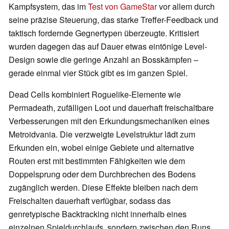
Kampfsystem, das im
Test von GameStar
vor allem durch
seine präzise Steuerung, das starke Treffer-Feedback und
taktisch fordernde Gegnertypen überzeugte. Kritisiert
wurden dagegen das auf Dauer etwas eintönige Level-
Design sowie die geringe Anzahl an Bosskämpfen –
gerade einmal vier Stück gibt es im ganzen Spiel.
Dead Cells kombiniert Roguelike-Elemente wie
Permadeath, zufälligen Loot und dauerhaft freischaltbare
Verbesserungen mit den Erkundungsmechaniken eines
Metroidvania. Die verzweigte Levelstruktur lädt zum
Erkunden ein, wobei einige Gebiete und alternative
Routen erst mit bestimmten Fähigkeiten wie dem
Doppelsprung oder dem Durchbrechen des Bodens
zugänglich werden. Diese Effekte bleiben nach dem
Freischalten dauerhaft verfügbar, sodass das
genretypische Backtracking nicht innerhalb eines
einzelnen Spieldurchlaufs, sondern zwischen den Runs