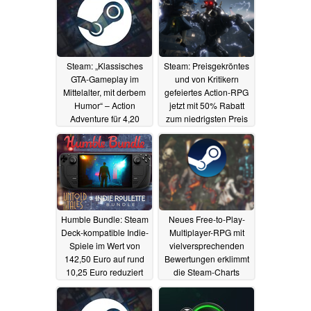
Steam: „Klassisches
Steam: Preisgekröntes
GTA-Gameplay im
und von Kritikern
Mittelalter, mit derbem
gefeiertes Action-RPG
Humor“ – Action
jetzt mit 50% Rabatt
Adventure für 4,20
zum niedrigsten Preis
Euro im Sale
aller Zeiten erhältlich
21.07.2025
20.07.2025
Humble Bundle: Steam
Neues Free-to-Play-
Deck-kompatible Indie-
Multiplayer-RPG mit
Spiele im Wert von
vielversprechenden
142,50 Euro auf rund
Bewertungen erklimmt
10,25 Euro reduziert
die Steam-Charts
20.07.2025
19.07.2025