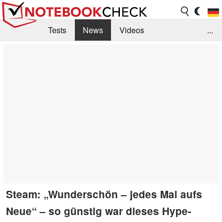
Tests
News
Videos
...
Benchmarks & Tech
Externe Tests
Kaufberatung
Deals
Suche
Jobs
Forum
Steam: „Wunderschön – jedes Mal aufs
Neue“ – so günstig war dieses Hype-