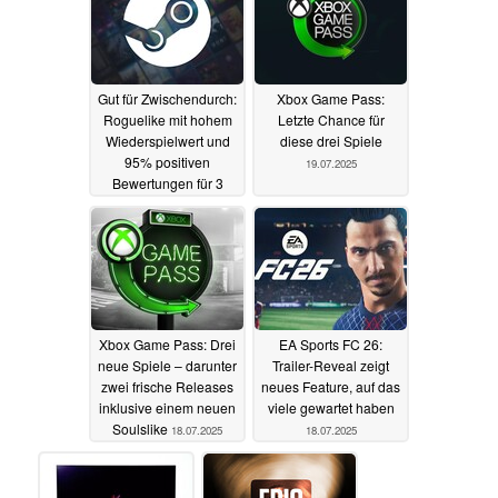
Gut für Zwischendurch:
Xbox Game Pass:
Roguelike mit hohem
Letzte Chance für
Wiederspielwert und
diese drei Spiele
95% positiven
19.07.2025
Bewertungen für 3
Euro im Steam Sale
19.07.2025
Xbox Game Pass: Drei
EA Sports FC 26:
neue Spiele – darunter
Trailer-Reveal zeigt
zwei frische Releases
neues Feature, auf das
inklusive einem neuen
viele gewartet haben
Soulslike
18.07.2025
18.07.2025