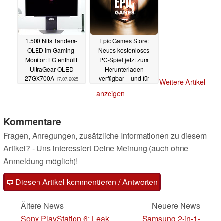
1.500 Nits Tandem-
Epic Games Store:
OLED im Gaming-
Neues kostenloses
Monitor: LG enthüllt
PC-Spiel jetzt zum
UltraGear OLED
Herunterladen
27GX700A
verfügbar – und für
17.07.2025
Weitere Artikel
immer behalten
anzeigen
17.07.2025
Kommentare
Fragen, Anregungen, zusätzliche Informationen zu diesem
Artikel? - Uns interessiert Deine Meinung (auch ohne
Anmeldung möglich)!
Diesen Artikel kommentieren / Antworten
Ältere News
Neuere News
Sony PlayStation 6: Leak
Samsung 2-in-1-