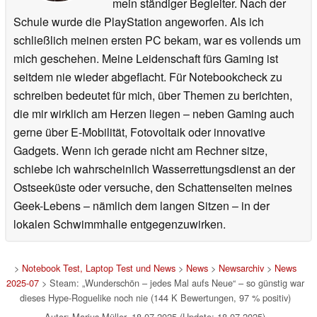
mein ständiger Begleiter. Nach der
Schule wurde die PlayStation angeworfen. Als ich
schließlich meinen ersten PC bekam, war es vollends um
mich geschehen. Meine Leidenschaft fürs Gaming ist
seitdem nie wieder abgeflacht. Für Notebookcheck zu
schreiben bedeutet für mich, über Themen zu berichten,
die mir wirklich am Herzen liegen – neben Gaming auch
gerne über E-Mobilität, Fotovoltaik oder innovative
Gadgets. Wenn ich gerade nicht am Rechner sitze,
schiebe ich wahrscheinlich Wasserrettungsdienst an der
Ostseeküste oder versuche, den Schattenseiten meines
Geek-Lebens – nämlich dem langen Sitzen – in der
lokalen Schwimmhalle entgegenzuwirken.
>
Notebook Test, Laptop Test und News
>
News
>
Newsarchiv
>
News
2025-07
> Steam: „Wunderschön – jedes Mal aufs Neue“ – so günstig war
dieses Hype-Roguelike noch nie (144 K Bewertungen, 97 % positiv)
Autor: Marius Müller, 18.07.2025 (Update: 18.07.2025)