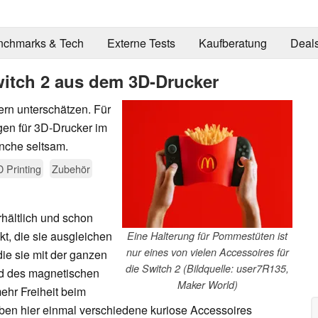
nchmarks & Tech
Externe Tests
Kaufberatung
Deal
witch 2 aus dem 3D-Drucker
ern unterschätzen. Für
agen für 3D-Drucker im
anche seltsam.
 Printing
Zubehör
rhältlich und schon
t, die sie ausgleichen
Eine Halterung für Pommestüten ist
nur eines von vielen Accessoires für
ie sie mit der ganzen
die Switch 2 (Bildquelle: user7R135,
nd des magnetischen
Maker World)
ehr Freiheit beim
aben hier einmal verschiedene kuriose Accessoires