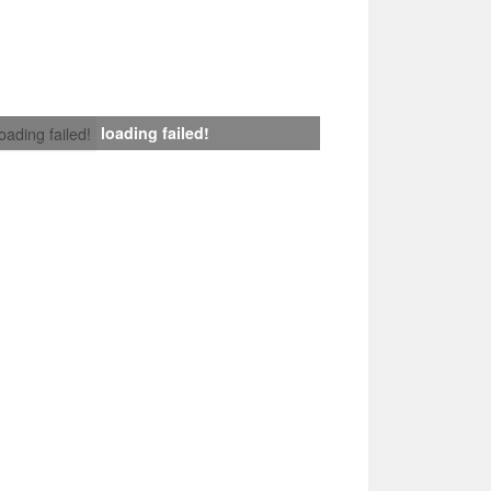
loading failed!
loading failed!