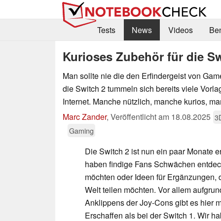
Tests
News
Videos
Be
Kurioses Zubehör für die S
Man sollte nie die den Erfindergeist von Gam
die Switch 2 tummeln sich bereits viele Vorl
Internet. Manche nützlich, manche kurios, m
Marc Zander
,
Veröffentlicht am
18.08.2025
3D
Gaming
Die Switch 2 ist nun ein paar Monate e
haben findige Fans Schwächen entdeck
möchten oder Ideen für Ergänzungen, d
Welt teilen möchten. Vor allem aufgru
Anklippens der Joy-Cons gibt es hier m
Erschaffen als bei der Switch 1. Wir h