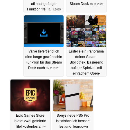
oft nachgefragte
Steam Deck
18.11.2025
Funktion frei
19.11.2025
Valve liefert endlich
Erstelle ein Panorama
eine lange gewünschte
deiner Steam-
Funktion für das Steam
Bibliothek: Basierend
Deck nach
auf der Spielzeit mit
05.11.2025
einfachem Open-
Source-Tool
25.10.2025
Epic Games Store
Sonys neue PS5 Pro
bietet zwei gefeierte
ist tatsächlich besser:
Titel kostenlos an –
Test und Teardown