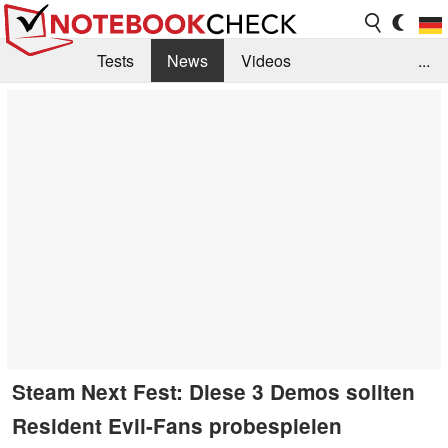
Tests
News
Videos
...
Benchmarks & Tech
Externe Tests
Kaufberatung
Deals
Suche
Jobs
Forum
Steam Next Fest: Diese 3 Demos sollten
Resident Evil-Fans probespielen