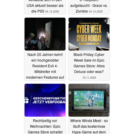
USA aktuell besser als
aufgetaucht - Grace vs.
die PS5
Zombie
04.12.2025
04.12.2025
Nach 20 Jahren kehrt
Black Friday Cyber
ein hochgelobter
Week Sale im Epic
Resident Evil 4-
Games Store: Alles
Mitstreiter mit
Deluxe oder was?
modernen Features auf
19.11.2025
den PC zurück
25.11.2025
Rechtzeitig vor
Where Winds Meet - so
Weihnachten: Epic
läuft das kostenlose
Games Store schaltet
Hype-Game auf dem