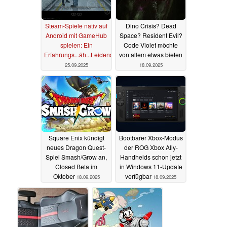
Steam-Spiele nativ auf
Dino Crisis? Dead
Android mit GameHub
Space? Resident Evil?
spielen: Ein
Code Violet möchte
Erfahrungs...äh...Leidensbericht
von allem etwas bieten
25.09.2025
18.09.2025
Square Enix kündigt
Bootbarer Xbox-Modus
neues Dragon Quest-
der ROG Xbox Ally-
Spiel Smash/Grow an,
Handhelds schon jetzt
Closed Beta im
in Windows 11-Update
Oktober
verfügbar
18.09.2025
18.09.2025