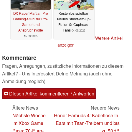
DX Racer Martian Pro
Kostenlos spielbar:
Gaming-Stuhl für Pro-
Neues Shoot-em-up-
Gamer und
Futter für Cuphead-
Anspruchsvolle
Fans
04.09.2025
15.09.2025
Weitere Artikel
anzeigen
Kommentare
Fragen, Anregungen, zusätzliche Informationen zu diesem
Artikel? - Uns interessiert Deine Meinung (auch ohne
Anmeldung möglich)!
Diesen Artikel kommentieren / Antworten
Ältere News
Neuere News
Nächste Woche
Honor Earbuds 4: Kabellose In-
im Xbox Game
Ears mit Titan-Treibern und bis
Pass: 70-Euro-
zu 50 dB