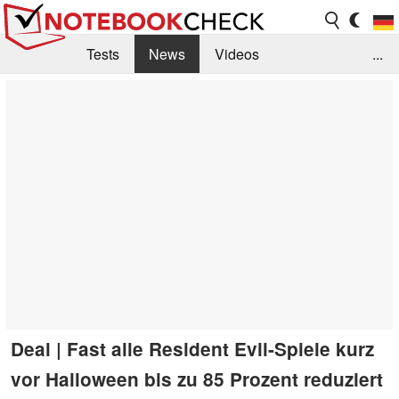
Tests
News
Videos
...
Benchmarks & Tech
Externe Tests
Kaufberatung
Deals
Suche
Jobs
Forum
Deal | Fast alle Resident Evil-Spiele kurz
vor Halloween bis zu 85 Prozent reduziert