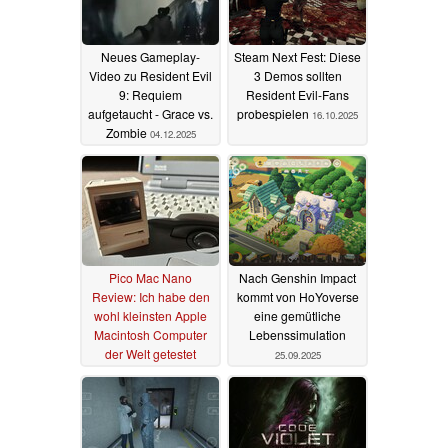
Neues Gameplay-
Steam Next Fest: Diese
Video zu Resident Evil
3 Demos sollten
9: Requiem
Resident Evil-Fans
aufgetaucht - Grace vs.
probespielen
16.10.2025
Zombie
04.12.2025
Pico Mac Nano
Nach Genshin Impact
Review: Ich habe den
kommt von HoYoverse
wohl kleinsten Apple
eine gemütliche
Macintosh Computer
Lebenssimulation
der Welt getestet
25.09.2025
25.09.2025