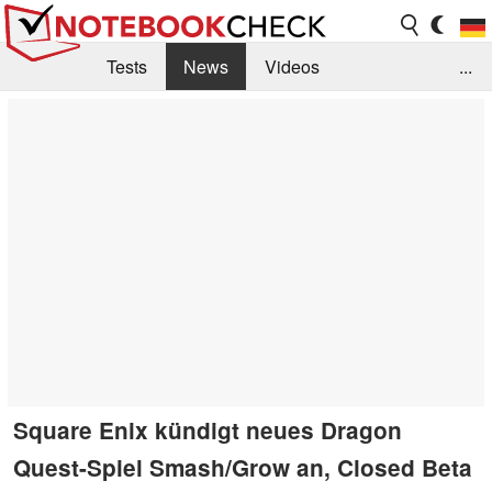
Tests
News
Videos
...
Benchmarks & Tech
Externe Tests
Kaufberatung
Deals
Suche
Jobs
Forum
Square Enix kündigt neues Dragon
Quest-Spiel Smash/Grow an, Closed Beta