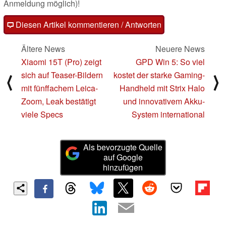
Anmeldung möglich)!
Diesen Artikel kommentieren / Antworten
Ältere News
Neuere News
Xiaomi 15T (Pro) zeigt
GPD Win 5: So viel
sich auf Teaser-Bildern
kostet der starke Gaming-
⟨
⟩
mit fünffachem Leica-
Handheld mit Strix Halo
Zoom, Leak bestätigt
und innovativem Akku-
viele Specs
System international
Als bevorzugte Quelle
auf Google
hinzufügen