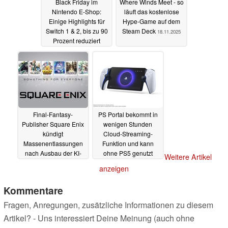
Black Friday im
Where Winds Meet - so
Nintendo E-Shop:
läuft das kostenlose
Einige Highlights für
Hype-Game auf dem
Switch 1 & 2, bis zu 90
Steam Deck
18.11.2025
Prozent reduziert
18.11.2025
Final-Fantasy-
PS Portal bekommt in
Publisher Square Enix
wenigen Stunden
kündigt
Cloud-Streaming-
Massenentlassungen
Funktion und kann
nach Ausbau der KI-
ohne PS5 genutzt
Weitere Artikel
Nutzung an
werden
07.11.2025
05.11.2025
anzeigen
Kommentare
Fragen, Anregungen, zusätzliche Informationen zu diesem
Artikel? - Uns interessiert Deine Meinung (auch ohne