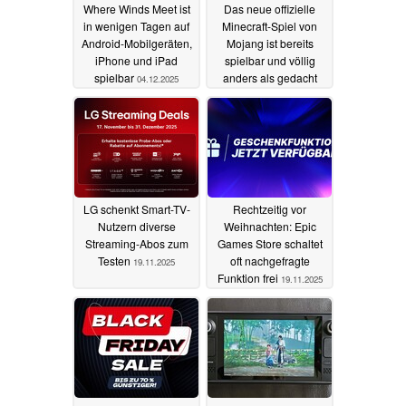
Where Winds Meet ist
Das neue offizielle
in wenigen Tagen auf
Minecraft-Spiel von
Android-Mobilgeräten,
Mojang ist bereits
iPhone und iPad
spielbar und völlig
spielbar
anders als gedacht
04.12.2025
19.11.2025
LG schenkt Smart-TV-
Rechtzeitig vor
Nutzern diverse
Weihnachten: Epic
Streaming-Abos zum
Games Store schaltet
Testen
oft nachgefragte
19.11.2025
Funktion frei
19.11.2025