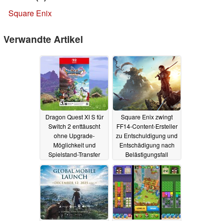
Square Enix
Verwandte Artikel
Dragon Quest XI S für
Square Enix zwingt
Switch 2 enttäuscht
FF14-Content-Ersteller
ohne Upgrade-
zu Entschuldigung und
Möglichkeit und
Entschädigung nach
Spielstand-Transfer
Belästigungsfall
27.05.2026
24.04.2026