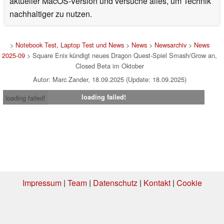
aktueller MacOS-Version und versuche alles, um Technik
nachhaltiger zu nutzen.
>
Notebook Test, Laptop Test und News
>
News
>
Newsarchiv
>
News
2025-09
> Square Enix kündigt neues Dragon Quest-Spiel Smash/Grow an,
Closed Beta im Oktober
Autor: Marc Zander, 18.09.2025 (Update: 18.09.2025)
loading failed!
loading failed!
Impressum
|
Team
|
Datenschutz
|
Kontakt
|
Cookie
Einstellungen
| 04.08.2026 09:35
* Beim Kauf über einen Affiliate-Link kann Notebookcheck eine Vergütung
erhalten. Vielen Dank für Ihre Unterstützung!.