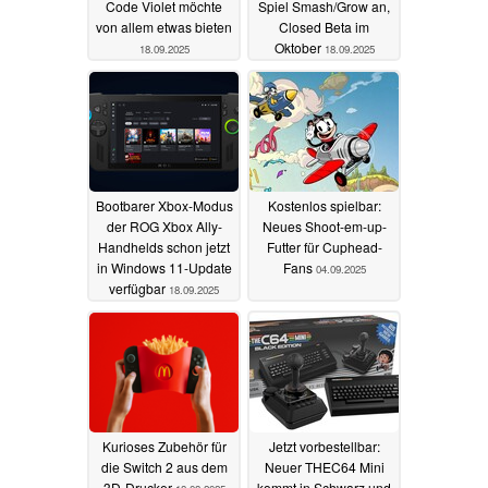
Code Violet möchte
Spiel Smash/Grow an,
von allem etwas bieten
Closed Beta im
Oktober
18.09.2025
18.09.2025
Bootbarer Xbox-Modus
Kostenlos spielbar:
der ROG Xbox Ally-
Neues Shoot-em-up-
Handhelds schon jetzt
Futter für Cuphead-
in Windows 11-Update
Fans
04.09.2025
verfügbar
18.09.2025
Kurioses Zubehör für
Jetzt vorbestellbar:
die Switch 2 aus dem
Neuer THEC64 Mini
3D-Drucker
kommt in Schwarz und