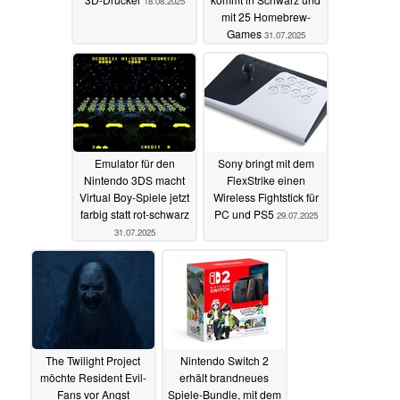
18.08.2025
mit 25 Homebrew-
Games
31.07.2025
Emulator für den
Sony bringt mit dem
Nintendo 3DS macht
FlexStrike einen
Virtual Boy-Spiele jetzt
Wireless Fightstick für
farbig statt rot-schwarz
PC und PS5
29.07.2025
31.07.2025
The Twilight Project
Nintendo Switch 2
möchte Resident Evil-
erhält brandneues
Fans vor Angst
Spiele-Bundle, mit dem