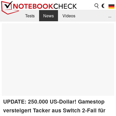
Tests
News
Videos
...
Benchmarks & Tech
Externe Tests
Kaufberatung
Deals
Suche
Jobs
Forum
UPDATE: 250.000 US-Dollar! Gamestop
versteigert Tacker aus Switch 2-Fail für