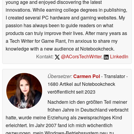
young age and enjoyed discovering the latest
innovations. While earning college degrees in publishing,
I created several PC hardware and gaming websites. My
passion has always been to guide readers on what
products can truly improve their lives. After many years as
a Tech Writer for Game Rant, I'm anxious to share my
knowledge with a new audience at Notebookcheck.
Kontakt:
@ACorsTechWriter
,
LinkedIn
Übersetzer:
Carmen Pol
- Translator
-
1680 Artikel auf Notebookcheck
veröffentlicht
seit 2023
Nachdem ich den größten Teil meiner
frühen Jahre in Deutschland verbracht
hatte, wurde meine Erziehung als zweisprachiges Kind
erleichtert. Im Jahr 2007 fand ich mich wöchentlich
gezwungen, mein Windows-Betriebssystem neu zu