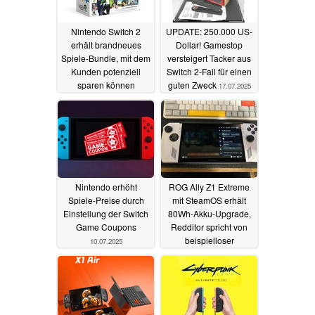
Nintendo Switch 2
UPDATE: 250.000 US-
erhält brandneues
Dollar! Gamestop
Spiele-Bundle, mit dem
versteigert Tacker aus
Kunden potenziell
Switch 2-Fail für einen
sparen können
guten Zweck
17.07.2025
22.07.2025
Nintendo erhöht
ROG Ally Z1 Extreme
Spiele-Preise durch
mit SteamOS erhält
Einstellung der Switch
80Wh-Akku-Upgrade,
Game Coupons
Redditor spricht von
beispielloser
10.07.2025
Verbesserung der
Akkulaufzeit
05.07.2025