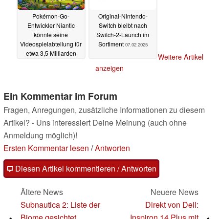
Pokémon-Go-
Original-Nintendo-
Entwickler Niantic
Switch bleibt nach
könnte seine
Switch-2-Launch im
Videospielabteilung für
Sortiment
07.02.2025
etwa 3,5 Milliarden
Weitere Artikel
Dollar verkaufen
anzeigen
19.02.2025
Ein Kommentar im Forum
Fragen, Anregungen, zusätzliche Informationen zu diesem
Artikel? - Uns interessiert Deine Meinung (auch ohne
Anmeldung möglich)!
Ersten Kommentar lesen
/
Antworten
Diesen Artikel kommentieren / Antworten
Ältere News
Neuere News
Subnautica 2: Liste der
Direkt von Dell:
Biome gesichtet,
Inspiron 14 Plus mit