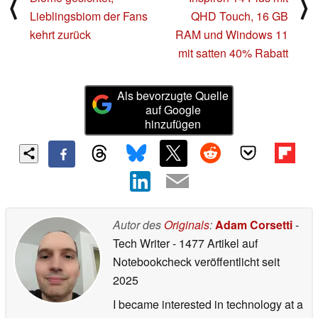
⟨
⟩
Lieblingsbiom der Fans
QHD Touch, 16 GB
kehrt zurück
RAM und Windows 11
mit satten 40% Rabatt
Als bevorzugte Quelle
auf Google
hinzufügen
Autor des
Originals
:
Adam Corsetti
-
Tech Writer
- 1477 Artikel auf
Notebookcheck veröffentlicht
seit
2025
I became interested in technology at a