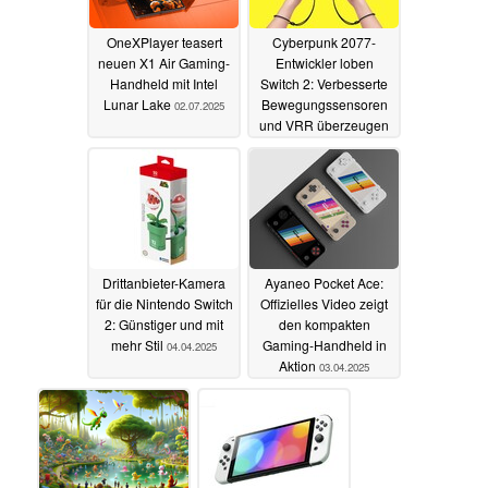
OneXPlayer teasert
Cyberpunk 2077-
neuen X1 Air Gaming-
Entwickler loben
Handheld mit Intel
Switch 2: Verbesserte
Lunar Lake
Bewegungssensoren
02.07.2025
und VRR überzeugen
30.04.2025
Drittanbieter-Kamera
Ayaneo Pocket Ace:
für die Nintendo Switch
Offizielles Video zeigt
2: Günstiger und mit
den kompakten
mehr Stil
Gaming-Handheld in
04.04.2025
Aktion
03.04.2025