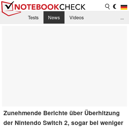
Tests
News
Videos
...
Benchmarks & Tech
Externe Tests
Kaufberatung
Deals
Suche
Jobs
Forum
Zunehmende Berichte über Überhitzung
der Nintendo Switch 2, sogar bei weniger