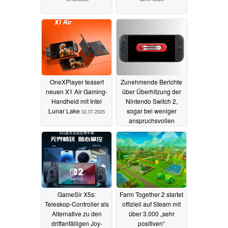
OneXPlayer teasert
Zunehmende Berichte
neuen X1 Air Gaming-
über Überhitzung der
Handheld mit Intel
Nintendo Switch 2,
Lunar Lake
sogar bei weniger
02.07.2025
anspruchsvollen
Spielen
02.07.2025
GameSir X5s:
Farm Together 2 startet
Teleskop-Controller als
offiziell auf Steam mit
Alternative zu den
über 3.000 „sehr
driftanfälligen Joy-
positiven“