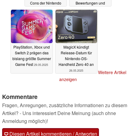
Cons der Nintendo
Bewertungen und
Switch 2
Einführungsrabatt
17.06.2025
02.06.2025
PlayStation, Xbox und
MagicX kündigt
Switch 2 prägen das
Release-Datum für
bislang größte Summer
Nintendo-DS-
Game Fest
Handheld Zero 40 an
29.05.2025
26.05.2025
Weitere Artikel
anzeigen
Kommentare
Fragen, Anregungen, zusätzliche Informationen zu diesem
Artikel? - Uns interessiert Deine Meinung (auch ohne
Anmeldung möglich)!
Diesen Artikel kommentieren / Antworten