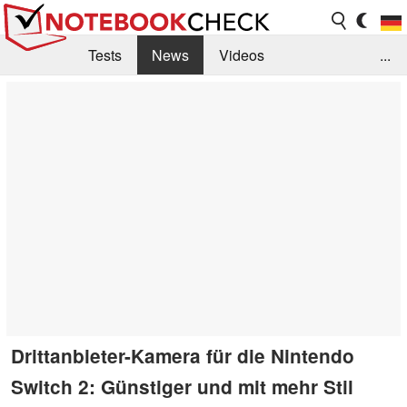
Tests
News
Videos
...
Benchmarks & Tech
Externe Tests
Kaufberatung
Deals
Suche
Jobs
Forum
Drittanbieter-Kamera für die Nintendo
Switch 2: Günstiger und mit mehr Stil