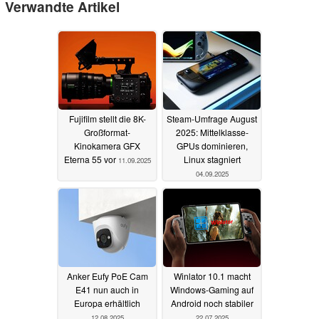
Verwandte Artikel
Fujifilm stellt die 8K-
Steam-Umfrage August
Großformat-
2025: Mittelklasse-
Kinokamera GFX
GPUs dominieren,
Eterna 55 vor
Linux stagniert
11.09.2025
04.09.2025
Anker Eufy PoE Cam
Winlator 10.1 macht
E41 nun auch in
Windows-Gaming auf
Europa erhältlich
Android noch stabiler
12.08.2025
22.07.2025