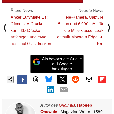
Ältere News
Neuere News
Anker EufyMake E1:
Tele-Kamera, Capture
Dieser UV-Drucker
Button und 6.000 mAh für
⟨
⟩
kann 3D-Drucke
die Mittelklasse: Leak
anfertigen und etwa
enthüllt Motorola Edge 60
auch auf Glas drucken
Pro
Als bevorzugte Quelle
auf Google
hinzufügen
Autor des
Originals
:
Habeeb
Onawole
- Magazine Writer
- 1589