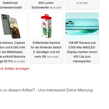
Halbformat-
600 Lumen
07.04.2025
Schwestermodell
Scheinwerfer
08.04.2025
11.04.2025
le-Kamera, Capture
Drittanbieter-Kamera
108 MP Kamera und
tton und 6.000 mAh
für die Nintendo Switch
3.500 Nits AMOLED-
ür die Mittelklasse:
2: Günstiger und mit
Display machen Honor
k enthüllt Motorola
mehr Stil
400 Lite zum
04.04.2025
ge 60 Pro
interessanten
04.04.2025
Mittelklasse-
re Artikel anzeigen
Smartphone
03.04.2025
n zu diesem Artikel? - Uns interessiert Deine Meinung