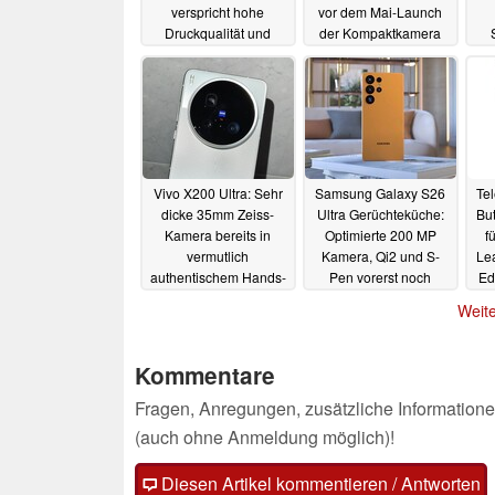
verspricht hohe
vor dem Mai-Launch
Druckqualität und
der Kompaktkamera
Profi-Features
14.01.2026
04.05.2025
Vivo X200 Ultra: Sehr
Samsung Galaxy S26
Te
dicke 35mm Zeiss-
Ultra Gerüchteküche:
Bu
Kamera bereits in
Optimierte 200 MP
f
vermutlich
Kamera, Qi2 und S-
Lea
authentischem Hands-
Pen vorerst noch
Ed
On-Video zu sehen
unverändert
06.04.2025
Weite
06.04.2025
Kommentare
Fragen, Anregungen, zusätzliche Informatione
(auch ohne Anmeldung möglich)!
Diesen Artikel kommentieren / Antworten