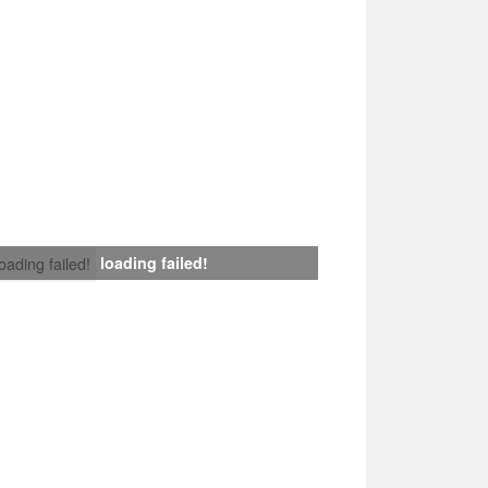
loading failed!
loading failed!