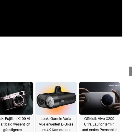
ak: Fujifilm X100 VI
Leak: Garmin Varia
Offiziell: Vivo X200
ält bald wesentlich
Vue erweitert E-Bikes
Ultra Launchtermin
günstigeres
um 4K-Kamera und
und erstes Pressebild