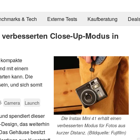
nchmarks & Tech
Externe Tests
Kaufberatung
Deal
kt verbesserten Close-Up-Modus in
ne kompakte
und mit einem
rten kann. Die
ein, und sich somit
5
Camera
Launch
, und spendiert dieser
Die Instax Mini 41 erhält einen
o-Design, das weiterhin
verbesserten Modus für Fotos aus
 Das Gehäuse besitzt
kurzer Distanz. (Bildquelle: Fujifilm)