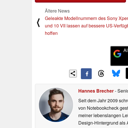
Ältere News
Geleakte Modellnummern des Sony Xperi
⟨
und 10 VII lassen auf bessere US-Verfüg
hoffen
Al
Hannes Brecher
- Seni
Seit dem Jahr 2009 schre
von Notebookcheck gest
meiner lebenslangen Lei
Design-Hintergrund als A