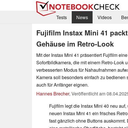
Tests
News
Videos
Be
Fujifilm Instax Mini 41 pac
Gehäuse im Retro-Look
Mit der Instax Mini 41 präsentiert Fujifilm ei
Sofortbildkamera, die mit einem Retro-Look 
verbesserten Modus für Nahaufnahmen aufwa
Kamera soll besonders einfach zu bedienen s
auch für Anfänger eignen.
Hannes Brecher
,
Veröffentlicht am
08.04.202
Fujifilm legt die Instax Mini 40 neu auf
neuen Instax Mini 41 ein frisches Retr
fast gänzlich ohne Buttons auskommt.