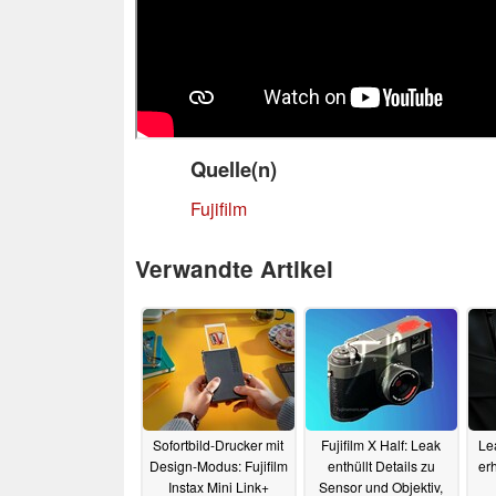
Quelle(n)
Fujifilm
Verwandte Artikel
Sofortbild-Drucker mit
Fujifilm X Half: Leak
Le
Design-Modus: Fujifilm
enthüllt Details zu
erh
Instax Mini Link+
Sensor und Objektiv,