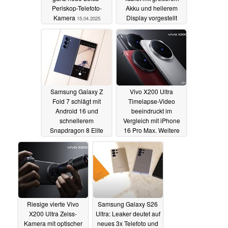
Periskop-Telefoto-
Akku und hellerem
Kamera
Display vorgestellt
15.04.2025
14.04.2025
Samsung Galaxy Z
Vivo X200 Ultra
Fold 7 schlägt mit
Timelapse-Video
Android 16 und
beeindruckt im
schnellerem
Vergleich mit iPhone
Snapdragon 8 Elite
16 Pro Max. Weitere
Oppo Find N5 in
Specs bestätigt
Benchmark
13.04.2025
12.04.2025
Riesige vierte Vivo
Samsung Galaxy S26
X200 Ultra Zeiss-
Ultra: Leaker deutet auf
Kamera mit optischer
neues 3x Telefoto und