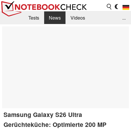
Tests
News
Videos
...
Benchmarks & Tech
Externe Tests
Kaufberatung
Deals
Suche
Jobs
Forum
Samsung Galaxy S26 Ultra
Gerüchteküche: Optimierte 200 MP