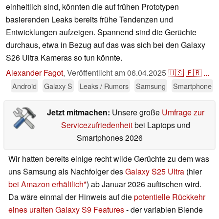
einheitlich sind, könnten die auf frühen Prototypen
basierenden Leaks bereits frühe Tendenzen und
Entwicklungen aufzeigen. Spannend sind die Gerüchte
durchaus, etwa in Bezug auf das was sich bei den Galaxy
S26 Ultra Kameras so tun könnte.
Alexander Fagot
,
Veröffentlicht am
06.04.2025
🇺🇸
🇫🇷
...
Android
Galaxy S
Leaks / Rumors
Samsung
Smartphone
Jetzt mitmachen:
Unsere große
Umfrage zur
Servicezufriedenheit
bei Laptops und
Smartphones 2026
Wir hatten bereits einige recht wilde Gerüchte zu dem was
uns Samsung als Nachfolger des
Galaxy S25 Ultra
(hier
bei Amazon erhältlich
) ab Januar 2026 auftischen wird.
Da wäre einmal der Hinweis auf die
potentielle Rückkehr
eines uralten Galaxy S9 Features
- der variablen Blende