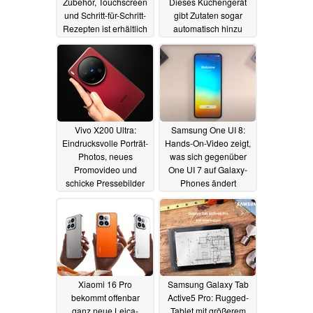
Zubehör, Touchscreen
Dieses Küchengerät
und Schritt-für-Schritt-
gibt Zutaten sogar
Rezepten ist erhältlich
automatisch hinzu
20.11.2025
02.10.2025
Vivo X200 Ultra:
Samsung One UI 8:
Eindrucksvolle Porträt-
Hands-On-Video zeigt,
Photos, neues
was sich gegenüber
Promovideo und
One UI 7 auf Galaxy-
schicke Pressebilder
Phones ändert
vor dem Launch zu
16.04.2025
bewundern
18.04.2025
Xiaomi 16 Pro
Samsung Galaxy Tab
bekommt offenbar
Active5 Pro: Rugged-
ganz neue Leica-
Tablet mit größerem