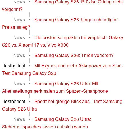
News
•
Samsung Galaxy S26: Präzise Ortung nicht
vergönnt?
|
News
•
Samsung Galaxy S26: Ungerechtfertigter
Preisanstieg?
|
News
•
Die besten kompakten im Vergleich: Galaxy
S26 vs. Xiaomi 17 vs. Vivo X300
|
News
•
Samsung Galaxy S26: Thron verloren?
|
Testbericht
•
Mit Exynos und mehr Akkupower zum Star -
Test Samsung Galaxy S26
|
News
•
Samsung Galaxy S26 Ultra: Mit
Alleinstellungsmerkmalen zum Spitzen-Smartphone
|
Testbericht
•
Sperrt neugierige Blick aus - Test Samsung
Galaxy S26 Ultra
|
News
•
Samsung Galaxy S26 Ultra:
Sicherheitspatches lassen auf sich warten