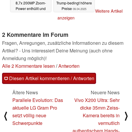
8,7x 200MP Zoom-
Trump-bedingt höhere
Power enthüllt und
Preise
09.04.2025
Weitere Artikel
offizielles Promovideo
anzeigen
10.04.2025
2 Kommentare im Forum
Fragen, Anregungen, zusätzliche Informationen zu diesem
Artikel? - Uns interessiert Deine Meinung (auch ohne
Anmeldung möglich)!
Alle 2 Kommentare lesen
/
Antworten
Diesen Artikel kommentieren / Antworten
Ältere News
Neuere News
Parallele Evolution: Das
Vivo X200 Ultra: Sehr
aktuelle LG Gram Pro
dicke 35mm Zeiss-
⟨
⟩
setzt völlig neue
Kamera bereits in
Schwerpunkte
vermutlich
authentischem Hands-