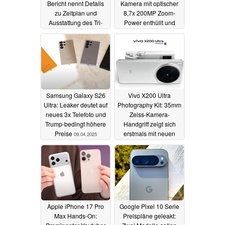
Bericht nennt Details
Kamera mit optischer
zu Zeitplan und
8,7x 200MP Zoom-
Ausstattung des Tri-
Power enthüllt und
Fold-Flaggschiffs
offizielles Promovideo
03.07.2025
10.04.2025
Samsung Galaxy S26
Vivo X200 Ultra
Ultra: Leaker deutet auf
Photography Kit: 35mm
neues 3x Telefoto und
Zeiss-Kamera-
Trump-bedingt höhere
Handgriff zeigt sich
Preise
erstmals mit neuen
09.04.2025
Features
09.04.2025
Apple iPhone 17 Pro
Google Pixel 10 Serie
Max Hands-On:
Preispläne geleakt: