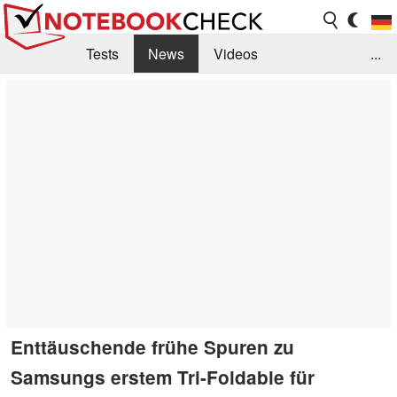
Tests
News
Videos
...
Benchmarks & Tech
Externe Tests
Kaufberatung
Deals
Suche
Jobs
Forum
Enttäuschende frühe Spuren zu
Samsungs erstem Tri-Foldable für