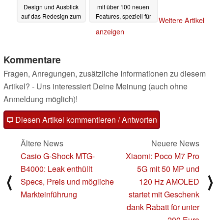
Design und Ausblick
mit über 100 neuen
auf das Redesign zum
Features, speziell für
Weitere Artikel
20-Jahres-Jubiläum
Social Media
06.04.2025
anzeigen
06.04.2025
Kommentare
Fragen, Anregungen, zusätzliche Informationen zu diesem
Artikel? - Uns interessiert Deine Meinung (auch ohne
Anmeldung möglich)!
Diesen Artikel kommentieren / Antworten
Ältere News
Neuere News
Casio G-Shock MTG-
Xiaomi: Poco M7 Pro
B4000: Leak enthüllt
5G mit 50 MP und
⟨
⟩
Specs, Preis und mögliche
120 Hz AMOLED
Markteinführung
startet mit Geschenk
dank Rabatt für unter
200 Euro