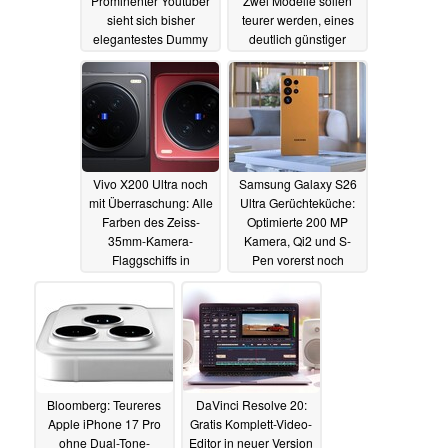
Prominenter Youtuber
Zwei Modelle sollen
sieht sich bisher
teurer werden, eines
elegantestes Dummy
deutlich günstiger
näher an
08.04.2025
08.04.2025
Vivo X200 Ultra noch
Samsung Galaxy S26
mit Überraschung: Alle
Ultra Gerüchteküche:
Farben des Zeiss-
Optimierte 200 MP
35mm-Kamera-
Kamera, Qi2 und S-
Flaggschiffs in
Pen vorerst noch
unterschiedlichen
unverändert
06.04.2025
Designs
08.04.2025
Bloomberg: Teureres
DaVinci Resolve 20:
Apple iPhone 17 Pro
Gratis Komplett-Video-
ohne Dual-Tone-
Editor in neuer Version