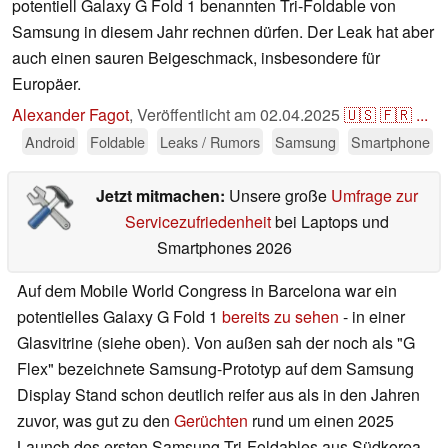
potentiell Galaxy G Fold 1 benannten Tri-Foldable von
Samsung in diesem Jahr rechnen dürfen. Der Leak hat aber
auch einen sauren Beigeschmack, insbesondere für
Europäer.
Alexander Fagot
,
Veröffentlicht am
02.04.2025
🇺🇸
🇫🇷
...
Android
Foldable
Leaks / Rumors
Samsung
Smartphone
Jetzt mitmachen:
Unsere große
Umfrage zur
Servicezufriedenheit
bei Laptops und
Smartphones 2026
Auf dem Mobile World Congress in Barcelona war ein
potentielles Galaxy G Fold 1
bereits zu sehen
- in einer
Glasvitrine (siehe oben). Von außen sah der noch als "G
Flex" bezeichnete Samsung-Prototyp auf dem Samsung
Display Stand schon deutlich reifer aus als in den Jahren
zuvor, was gut zu den
Gerüchten
rund um einen 2025
Launch des ersten Samsung Tri-Foldables aus Südkorea