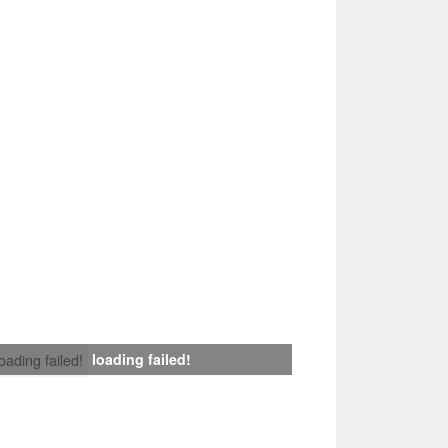
loading failed!
loading failed!