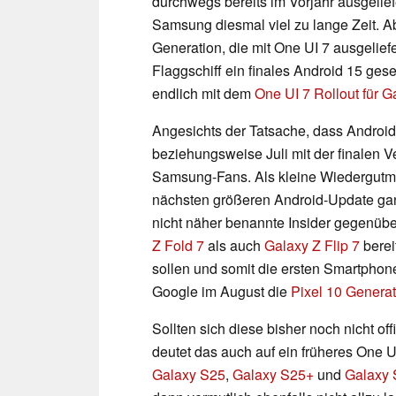
durchwegs bereits im Vorjahr ausgeliefe
Samsung diesmal viel zu lange Zeit. A
Generation, die mit One UI 7 ausgelief
Flaggschiff ein finales Android 15 ges
endlich mit dem
One UI 7 Rollout für 
Angesichts der Tatsache, dass Android 1
beziehungsweise Juli mit der finalen Vers
Samsung-Fans. Als kleine Wiedergutm
nächsten größeren Android-Update gan
nicht näher benannte Insider gegenüb
Z Fold 7
als auch
Galaxy Z Flip 7
berei
sollen und somit die ersten Smartphon
Google im August die
Pixel 10 Generat
Sollten sich diese bisher noch nicht of
deutet das auch auf ein früheres One 
Galaxy S25
,
Galaxy S25+
und
Galaxy 