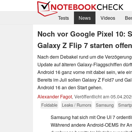
Tests
News
Videos
Be
Noch vor Google Pixel 10: 
Galaxy Z Flip 7 starten offe
Nach dem Debakel rund um die Verzögerung
Update auf älteren Galaxy-Flaggschiffen dür
Android 16 ganz vorne mit dabei sein, wie ein
Bereits im Juli sollen Galaxy Z Fold7 und Gal
Android 16 an den Start gehen.
Alexander Fagot
,
Veröffentlicht am
05.04.202
Foldable
Leaks / Rumors
Samsung
Smart
Samsung hat sich mit One UI 7 ordentlic
Während andere Android-OEMS ihr An