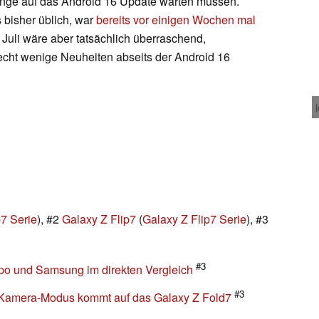
 lange auf das Android 16 Update warten müssen.
s bisher üblich, war
bereits vor einigen Wochen mal
m Juli wäre aber tatsächlich überraschend,
echt wenige Neuheiten abseits der Android 16
p7 Serie
), #2
Galaxy Z Flip7
(
Galaxy Z Flip7 Serie
), #3
#3
po und Samsung im direkten Vergleich
#3
Kamera-Modus kommt auf das Galaxy Z Fold7