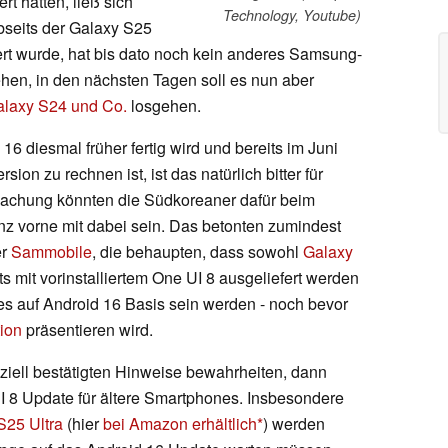
rt hatten, ließ sich
Technology, Youtube)
bseits der Galaxy S25
ert wurde, hat bis dato noch kein anderes Samsung-
ehen, in den nächsten Tagen soll es nun aber
Galaxy S24 und Co.
losgehen.
6 diesmal früher fertig wird und bereits im Juni
ion zu rechnen ist, ist das natürlich bitter für
achung könnten die Südkoreaner dafür beim
z vorne mit dabei sein. Das betonten zumindest
er
Sammobile
, die behaupten, dass sowohl
Galaxy
ts mit vorinstalliertem One UI 8 ausgeliefert werden
es auf Android 16 Basis sein werden - noch bevor
ion
präsentieren wird.
fiziell bestätigten Hinweise bewahrheiten, dann
UI 8 Update für ältere Smartphones. Insbesondere
S25 Ultra
(hier
bei Amazon erhältlich
) werden