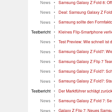
News
•
Samsung Galaxy Z Fold 8: Offe
|
News
•
Deal: Samsung Galaxy Z Fold7 
|
News
•
Samsung sollte den Formfakto
|
Testbericht
•
Kleines Flip-Smartphone verli
|
News
•
Test Preview: Wie schnell is
|
News
•
Samsung Galaxy Z Fold7: Wie s
|
News
•
Samsung Galaxy Z Flip 7 Teard
|
News
•
Samsung Galaxy Z Fold7: Sc
|
News
•
Samsung Galaxy Z Fold7: St
|
Testbericht
•
Der Marktführer schlägt zurü
|
News
•
Samsung Galaxy Z Fold 7: Sehr
|
News
•
Galaxy Z Flip 7: Neues Samsu