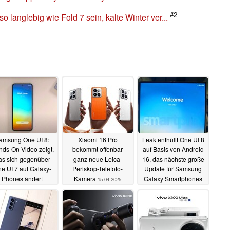
#2
o langlebig wie Fold 7 sein, kalte Winter ver...
amsung One UI 8:
Xiaomi 16 Pro
Leak enthüllt One UI 8
ds-On-Video zeigt,
bekommt offenbar
auf Basis von Android
as sich gegenüber
ganz neue Leica-
16, das nächste große
e UI 7 auf Galaxy-
Periskop-Telefoto-
Update für Samsung
Phones ändert
Kamera
Galaxy Smartphones
15.04.2025
16.04.2025
14.04.2025