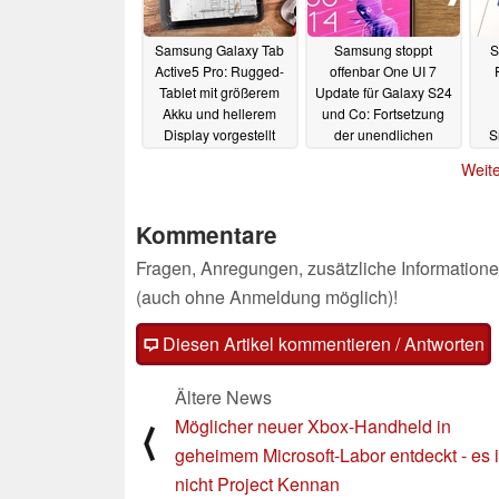
Samsung Galaxy Tab
Samsung stoppt
S
Active5 Pro: Rugged-
offenbar One UI 7
Tablet mit größerem
Update für Galaxy S24
Akku und hellerem
und Co: Fortsetzung
Display vorgestellt
der unendlichen
S
Geschichte
14.04.2025
14.04.2025
Weite
B
Kommentare
Fragen, Anregungen, zusätzliche Informatione
(auch ohne Anmeldung möglich)!
Diesen Artikel kommentieren / Antworten
Ältere News
Möglicher neuer Xbox-Handheld in
⟨
geheimem Microsoft-Labor entdeckt - es i
nicht Project Kennan