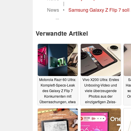
|
News
•
Samsung Galaxy Z Flip 7 soll s
...
Verwandte Artikel
Motorola Razr 60 Ultra:
Vivo X200 Ultra: Erstes
S
Komplett-Specs-Leak
Unboxing-Video und
Han
des Galaxy Z Flip 7
viele überzeugende
w
Konkurrenten mit
Photos aus der
On
Überraschungen, etwa
einzigartigen Zeiss-
bei den Kameras
Ultraweitwinkel-
Kamera
18.04.2025
16.04.2025