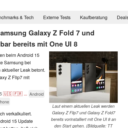
nchmarks & Tech
Externe Tests
Kaufberatung
Deal
Samsung Galaxy Z Fold 7 und
nbar bereits mit One UI 8
en beim Android 15
fte Samsung bei
 aktueller Leak betont.
axy Z Flip7 mit
5
🇺🇸
🇫🇷
...
Android
phone
Laut einem aktuellen Leak werden
Galaxy Z Flip7 und Galaxy Z Fold7
h verkalkuliert.
bereits vorinstalliert mit One UI 8 an
droid 15 Update
den Start gehen. (Bildquelle: TT