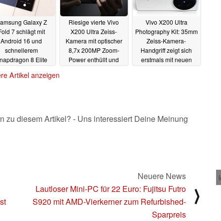
amsung Galaxy Z
Riesige vierte Vivo
Vivo X200 Ultra
Fold 7 schlägt mit
X200 Ultra Zeiss-
Photography Kit: 35mm
Android 16 und
Kamera mit optischer
Zeiss-Kamera-
schnellerem
8,7x 200MP Zoom-
Handgriff zeigt sich
napdragon 8 Elite
Power enthüllt und
erstmals mit neuen
Oppo Find N5 in
offizielles Promovideo
Features
09.04.2025
re Artikel anzeigen
enchmark
13.04.2025
10.04.2025
n zu diesem Artikel? - Uns interessiert Deine Meinung
Neuere News
Lautloser Mini-PC für 22 Euro: Fujitsu Futro
⟩
st
S920 mit AMD-Vierkerner zum Refurbished-
Sparpreis