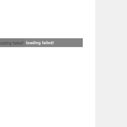
loading failed!
loading failed!