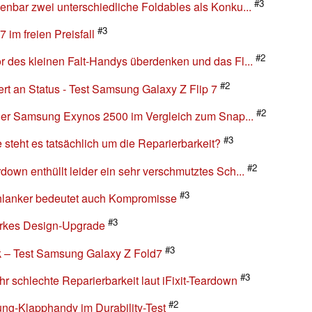
#3
nbar zwei unterschiedliche Foldables als Konku...
#3
im freien Preisfall
#2
r des kleinen Falt-Handys überdenken und das Fl...
#2
ert an Status - Test Samsung Galaxy Z Flip 7
#2
t der Samsung Exynos 2500 im Vergleich zum Snap...
#3
teht es tatsächlich um die Reparierbarkeit?
#2
own enthüllt leider ein sehr verschmutztes Sch...
#3
hlanker bedeutet auch Kompromisse
#3
arkes Design-Upgrade
#3
ck – Test Samsung Galaxy Z Fold7
#3
 schlechte Reparierbarkeit laut iFixit-Teardown
#2
ng-Klapphandy im Durability-Test