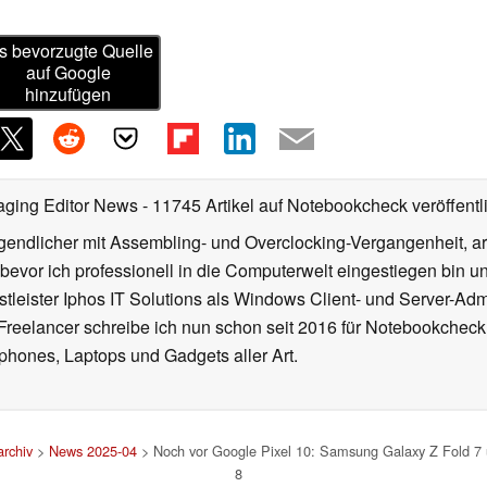
s bevorzugte Quelle
auf Google
hinzufügen
aging Editor News
- 11745 Artikel auf Notebookcheck veröffentl
gendlicher mit Assembling- und Overclocking-Vergangenheit, arb
 bevor ich professionell in die Computerwelt eingestiegen bin 
stleister Iphos IT Solutions als Windows Client- und Server-Ad
 Freelancer schreibe ich nun schon seit 2016 für Notebookcheck
phones, Laptops und Gadgets aller Art.
rchiv
>
News 2025-04
> Noch vor Google Pixel 10: Samsung Galaxy Z Fold 7 un
8