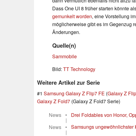
dann vermutlich ebenfalls nicht allzu
Dass One UI 8 früher starten könnte al
gemunkelt worden
, eine Vorstellung i
möglicherweise gibt es im Gegenzug r
Änderungen.
Quelle(n)
Sammobile
Bild:
TT Technology
Weitere Artikel zur Serie
#1
Samsung Galaxy Z Flip7 FE
(
Galaxy Z Fli
Galaxy Z Fold7
(Galaxy Z Fold7 Serie)
News
•
Drei Foldables von Honor, Op
|
News
•
Samsungs ungewöhnlichster 
|