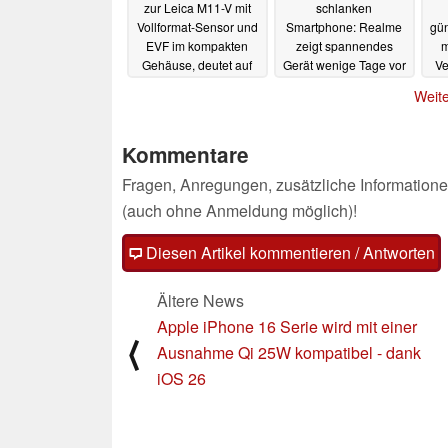
zur Leica M11-V mit
schlanken
Vollformat-Sensor und
Smartphone: Realme
gün
EVF im kompakten
zeigt spannendes
m
Gehäuse, deutet auf
Gerät wenige Tage vor
V
günstigeren Preis
Launch
25.08.2025
Weite
25.08.2025
Kommentare
Fragen, Anregungen, zusätzliche Informatione
(auch ohne Anmeldung möglich)!
Diesen Artikel kommentieren / Antworten
Ältere News
Apple iPhone 16 Serie wird mit einer
⟨
Ausnahme Qi 25W kompatibel - dank
iOS 26