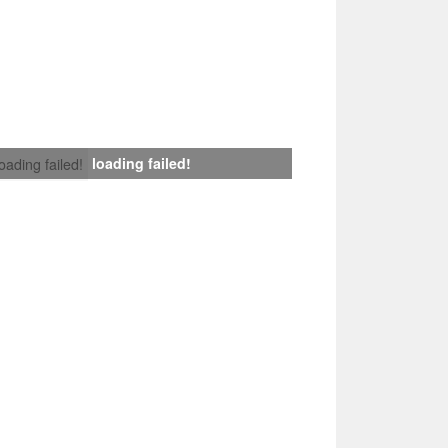
loading failed!
loading failed!