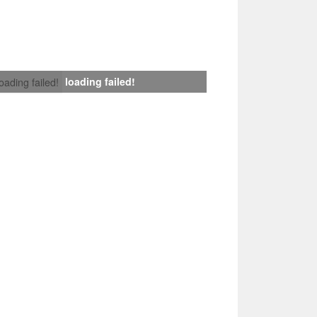
loading failed!
loading failed!