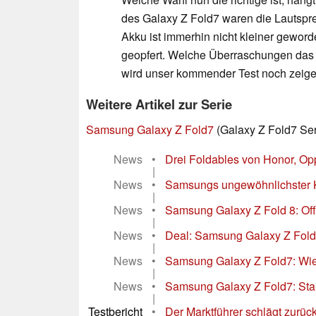
des Galaxy Z Fold7 waren die Lautspre
Akku ist immerhin nicht kleiner gewo
geopfert. Welche Überraschungen das Pi
wird unser kommender Test noch zeige
Weitere Artikel zur Serie
Samsung Galaxy Z Fold7
(Galaxy Z Fold7 Ser
News
•
Drei Foldables von Honor, Op
|
News
•
Samsungs ungewöhnlichster 
|
News
•
Samsung Galaxy Z Fold 8: Offe
|
News
•
Deal: Samsung Galaxy Z Fold7 
|
News
•
Samsung Galaxy Z Fold7: Wie s
|
News
•
Samsung Galaxy Z Fold7: St
|
Testbericht
•
Der Marktführer schlägt zurü