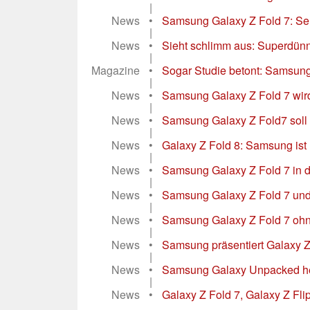
|
News
•
Samsung Galaxy Z Fold 7: Sehr
|
News
•
Sieht schlimm aus: Superdünn
|
Magazine
•
Sogar Studie betont: Samsung 
|
News
•
Samsung Galaxy Z Fold 7 wird i
|
News
•
Samsung Galaxy Z Fold7 soll
|
News
•
Galaxy Z Fold 8: Samsung ist 
|
News
•
Samsung Galaxy Z Fold 7 in d
|
News
•
Samsung Galaxy Z Fold 7 und 
|
News
•
Samsung Galaxy Z Fold 7 ohne 
|
News
•
Samsung präsentiert Galaxy Z 
|
News
•
Samsung Galaxy Unpacked heut
|
News
•
Galaxy Z Fold 7, Galaxy Z Fli