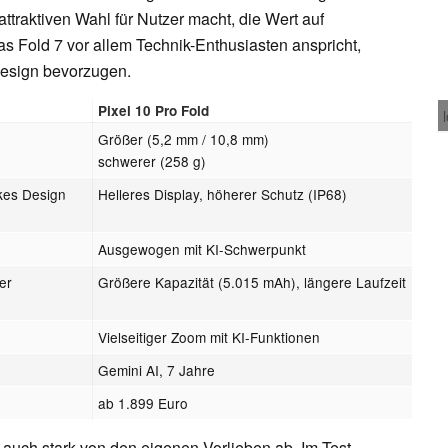
attraktiven Wahl für Nutzer macht, die Wert auf
s Fold 7 vor allem Technik-Enthusiasten anspricht,
esign bevorzugen.
Pixel 10 Pro Fold
Größer (5,2 mm / 10,8 mm)
schwerer (258 g)
kes Design
Helleres Display, höherer Schutz (IP68)
Ausgewogen mit KI-Schwerpunkt
er
Größere Kapazität (5.015 mAh), längere Laufzeit
Vielseitiger Zoom mit KI-Funktionen
Gemini AI, 7 Jahre
ab 1.899 Euro
t auch stark von den eigenen Vorlieben ab. Im Test