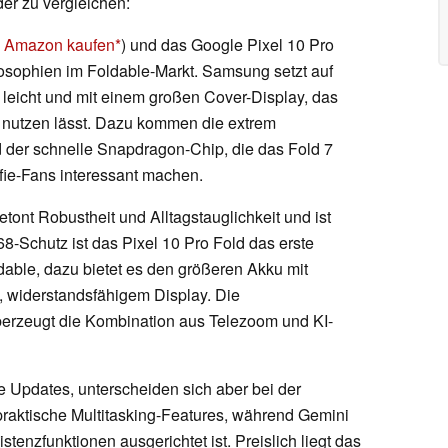
der zu vergleichen:
ei Amazon kaufen
) und das Google Pixel 10 Pro
losophien im Foldable-Markt. Samsung setzt auf
, leicht und mit einem großen Cover-Display, das
 nutzen lässt. Dazu kommen die extrem
der schnelle Snapdragon-Chip, die das Fold 7
fie-Fans interessant machen.
ont Robustheit und Alltagstauglichkeit und ist
68-Schutz ist das Pixel 10 Pro Fold das erste
dable, dazu bietet es den größeren Akku mit
m, widerstandsfähigem Display. Die
überzeugt die Kombination aus Telezoom und KI-
 Updates, unterscheiden sich aber bei der
 praktische Multitasking-Features, während Gemini
stenzfunktionen ausgerichtet ist. Preislich liegt das