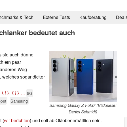
nchmarks & Tech
Externe Tests
Kaufberatung
Deal
chlanker bedeutet auch
s sie auch dünne
h ein paar
 anderen Weg
, welches sogar dicker
🇺🇸
🇪🇸
...
5G
ppet
Samsung
Samsung Galaxy Z Fold7 (Bildquelle:
Daniel Schmidt)
 (
wir berichten
) und soll ab Oktober erhältlich sein.