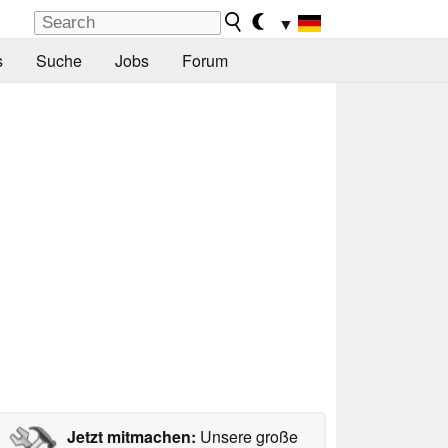
▼
s
Suche
Jobs
Forum
Jetzt mitmachen:
Unsere große