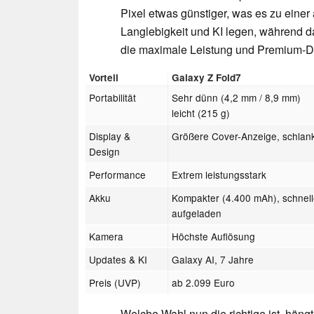
Pixel etwas günstiger, was es zu einer 
Langlebigkeit und KI legen, während da
die maximale Leistung und Premium-D
Vorteil
Galaxy Z Fold7
Portabilität
Sehr dünn (4,2 mm / 8,9 mm)
leicht (215 g)
Display &
Größere Cover-Anzeige, schlan
Design
Performance
Extrem leistungsstark
Akku
Kompakter (4.400 mAh), schnell
aufgeladen
Kamera
Höchste Auflösung
Updates & KI
Galaxy AI, 7 Jahre
Preis (UVP)
ab 2.099 Euro
Welche Wahl nun die richtige ist, häng