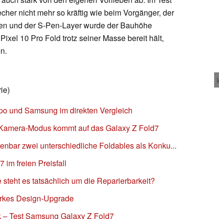
cher nicht mehr so kräftig wie beim Vorgänger, der
rden und der S-Pen-Layer wurde der Bauhöhe
xel 10 Pro Fold trotz seiner Masse bereit hält,
n.
ie)
po und Samsung im direkten Vergleich
Kamera-Modus kommt auf das Galaxy Z Fold7
nbar zwei unterschiedliche Foldables als Konku...
im freien Preisfall
teht es tatsächlich um die Reparierbarkeit?
arkes Design-Upgrade
ck – Test Samsung Galaxy Z Fold7