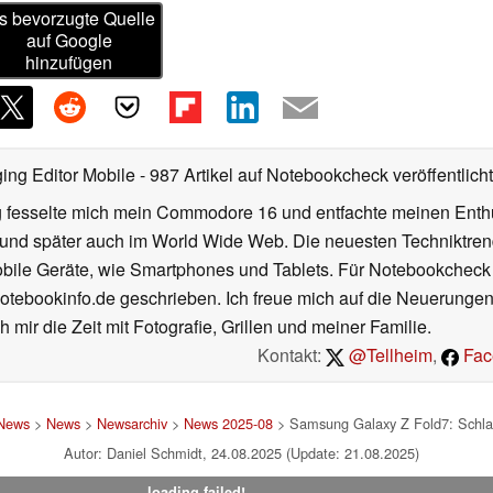
s bevorzugte Quelle
auf Google
hinzufügen
ing Editor Mobile
- 987 Artikel auf Notebookcheck veröffentlicht
rg fesselte mich mein Commodore 16 und entfachte meinen Enth
 und später auch im World Wide Web. Die neuesten Techniktren
mobile Geräte, wie Smartphones und Tablets. Für Notebookcheck
Notebookinfo.de geschrieben. Ich freue mich auf die Neuerunge
h mir die Zeit mit Fotografie, Grillen und meiner Familie.
Kontakt:
@Tellheim
,
Fac
 News
>
News
>
Newsarchiv
>
News 2025-08
> Samsung Galaxy Z Fold7: Schla
Autor: Daniel Schmidt, 24.08.2025 (Update: 21.08.2025)
loading failed!