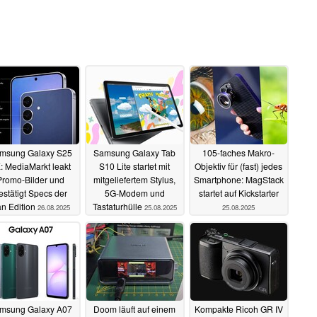
msung Galaxy S25
Samsung Galaxy Tab
105-faches Makro-
: MediaMarkt leakt
S10 Lite startet mit
Objektiv für (fast) jedes
Promo-Bilder und
mitgeliefertem Stylus,
Smartphone: MagStack
estätigt Specs der
5G-Modem und
startet auf Kickstarter
n Edition
Tastaturhülle
26.08.2025
25.08.2025
25.08.2025
msung Galaxy A07
Doom läuft auf einem
Kompakte Ricoh GR IV