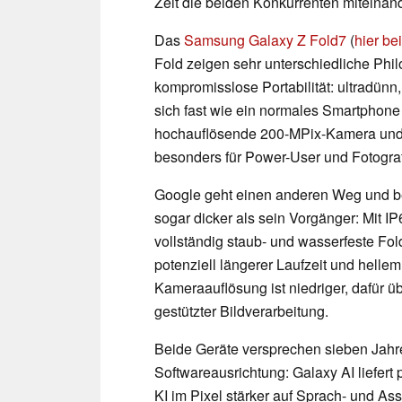
Zeit die beiden Konkurrenten miteinan
Das
Samsung Galaxy Z Fold7
(
hier b
Fold zeigen sehr unterschiedliche Phi
kompromisslose Portabilität: ultradünn
sich fast wie ein normales Smartphone
hochauflösende 200-MPix-Kamera und 
besonders für Power-User und Fotogra
Google geht einen anderen Weg und bet
sogar dicker als sein Vorgänger: Mit IP
vollständig staub- und wasserfeste Fol
potenziell längerer Laufzeit und helle
Kameraauflösung ist niedriger, dafür 
gestützter Bildverarbeitung.
Beide Geräte versprechen sieben Jahre
Softwareausrichtung: Galaxy AI liefert
KI im Pixel stärker auf Sprach- und Assi