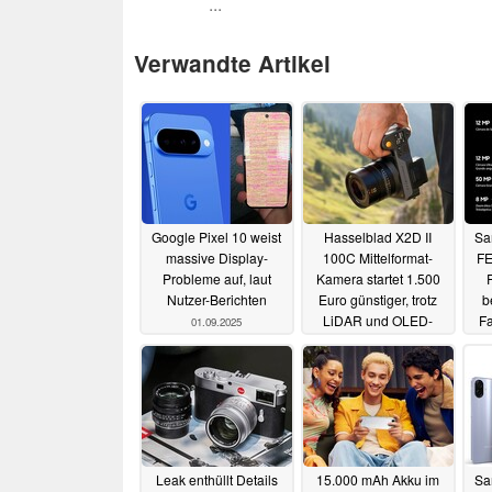
...
Verwandte Artikel
Google Pixel 10 weist
Hasselblad X2D II
Sa
massive Display-
100C Mittelformat-
FE
Probleme auf, laut
Kamera startet 1.500
Nutzer-Berichten
Euro günstiger, trotz
b
LiDAR und OLED-
Fa
01.09.2025
Display
26.08.2025
Leak enthüllt Details
15.000 mAh Akku im
Sa