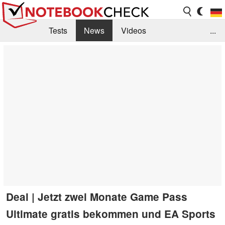
Tests
News
Videos
...
Benchmarks & Tech
Externe Tests
Kaufberatung
Deals
Suche
Jobs
Forum
Deal | Jetzt zwei Monate Game Pass
Ultimate gratis bekommen und EA Sports