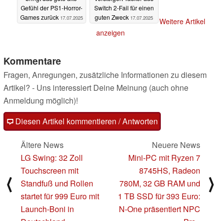
Gefühl der PS1-Horror-
Switch 2-Fail für einen
Games zurück
guten Zweck
17.07.2025
17.07.2025
Weitere Artikel
anzeigen
Kommentare
Fragen, Anregungen, zusätzliche Informationen zu diesem
Artikel? - Uns interessiert Deine Meinung (auch ohne
Anmeldung möglich)!
Diesen Artikel kommentieren / Antworten
Ältere News
Neuere News
LG Swing: 32 Zoll
Mini-PC mit Ryzen 7
Touchscreen mit
8745HS, Radeon
⟨
⟩
Standfuß und Rollen
780M, 32 GB RAM und
startet für 999 Euro mit
1 TB SSD für 393 Euro:
Launch-Boni in
N-One präsentiert NPC