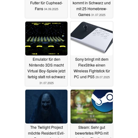
Futter für Cuphead-
kommt in Schwarz und
Fans
mit 25 Homebrew-
04.09.2025
Games
31.07.2025
Emulator für den
Sony bringt mit dem
Nintendo 3DS macht
FlexStrike einen
Virtual Boy-Spiele jetzt
Wireless Fightstick für
farbig statt rot-schwarz
PC und PS5
29.07.2025
31.07.2025
The Twilight Project
Steam: Sehr gut
möchte Resident Evil-
bewertetes RPG mit