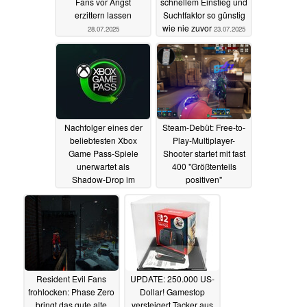
Fans vor Angst
schnellem Einstieg und
erzittern lassen
Suchtfaktor so günstig
wie nie zuvor
28.07.2025
23.07.2025
Nachfolger eines der
Steam-Debüt: Free-to-
beliebtesten Xbox
Play-Multiplayer-
Game Pass-Spiele
Shooter startet mit fast
unerwartet als
400 "Größtenteils
Shadow-Drop im
positiven"
Gaming-Abo
Bewertungen (nach 2
veröffentlicht
Tagen) in den Early
22.07.2025
Access
21.07.2025
Resident Evil Fans
UPDATE: 250.000 US-
frohlocken: Phase Zero
Dollar! Gamestop
bringt das gute alte
versteigert Tacker aus