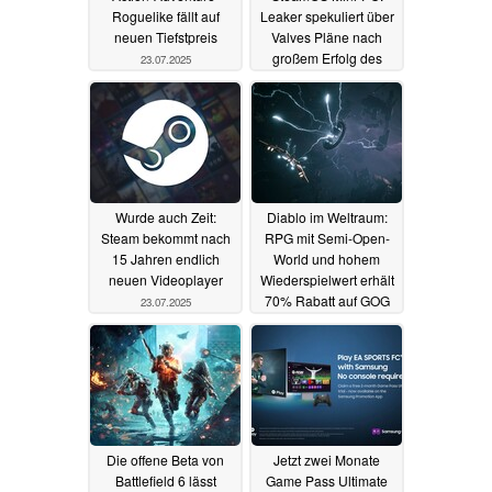
Roguelike fällt auf
Leaker spekuliert über
neuen Tiefstpreis
Valves Pläne nach
großem Erfolg des
23.07.2025
Steam Deck
23.07.2025
Wurde auch Zeit:
Diablo im Weltraum:
Steam bekommt nach
RPG mit Semi-Open-
15 Jahren endlich
World und hohem
neuen Videoplayer
Wiederspielwert erhält
70% Rabatt auf GOG
23.07.2025
22.07.2025
Die offene Beta von
Jetzt zwei Monate
Battlefield 6 lässt
Game Pass Ultimate