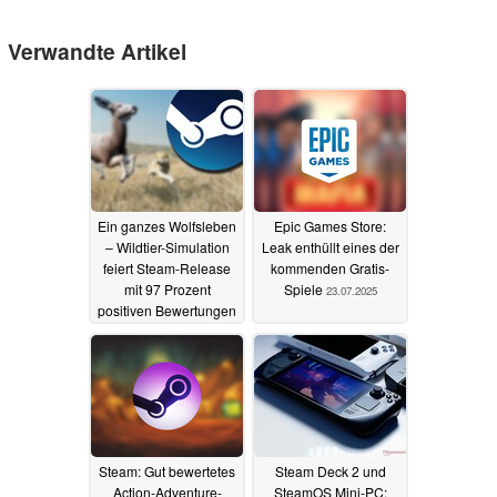
Verwandte Artikel
Ein ganzes Wolfsleben
Epic Games Store:
– Wildtier-Simulation
Leak enthüllt eines der
feiert Steam-Release
kommenden Gratis-
mit 97 Prozent
Spiele
23.07.2025
positiven Bewertungen
und #1 auf SteamDB
24.07.2025
Steam: Gut bewertetes
Steam Deck 2 und
Action-Adventure-
SteamOS Mini-PC: