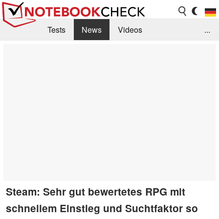
Tests
News
Videos
...
Benchmarks & Tech
Externe Tests
Kaufberatung
Deals
Suche
Jobs
Forum
Steam: Sehr gut bewertetes RPG mit
schnellem Einstieg und Suchtfaktor so