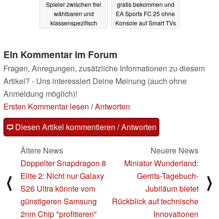
Spieler zwischen frei
gratis bekommen und
wählbaren und
EA Sports FC 25 ohne
klassenspezifisch
Konsole auf Smart TVs
gebundenen Waffen
spielen
21.07.2025
wählen
22.07.2025
Ein Kommentar im Forum
Fragen, Anregungen, zusätzliche Informationen zu diesem
Artikel? - Uns interessiert Deine Meinung (auch ohne
Anmeldung möglich)!
Ersten Kommentar lesen
/
Antworten
Diesen Artikel kommentieren / Antworten
Ältere News
Neuere News
Doppelter Snapdragon 8
Miniatur Wunderland:
Elite 2: Nicht nur Galaxy
Gerrits-Tagebuch-
⟨
⟩
S26 Ultra könnte vom
Jubiläum bietet
günstigeren Samsung
Rückblick auf technische
2nm Chip "profitieren"
Innovationen