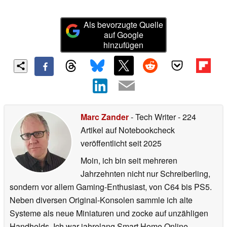
Als bevorzugte Quelle
auf Google
hinzufügen
Marc Zander
- Tech Writer
- 224
Artikel auf Notebookcheck
veröffentlicht
seit 2025
Moin, ich bin seit mehreren
Jahrzehnten nicht nur Schreiberling,
sondern vor allem Gaming-Enthusiast, von C64 bis PS5.
Neben diversen Original-Konsolen sammle ich alte
Systeme als neue Miniaturen und zocke auf unzähligen
Handhelds. Ich war jahrelang Smart Home Online