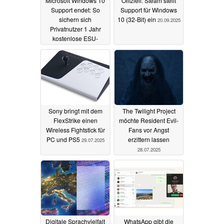
Microsoft Windows 10
Offiziell: Steam stellt
Support endet: So
Support für Windows
sichern sich
10 (32-Bit) ein
20.09.2025
Privatnutzer 1 Jahr
kostenlose ESU-
Sicherheitsupdates
(UPDATE EWR-
Regeln)
26.09.2025
Sony bringt mit dem
The Twilight Project
FlexStrike einen
möchte Resident Evil-
Wireless Fightstick für
Fans vor Angst
PC und PS5
erzittern lassen
29.07.2025
28.07.2025
Digitale Sprachvielfalt
WhatsApp gibt die