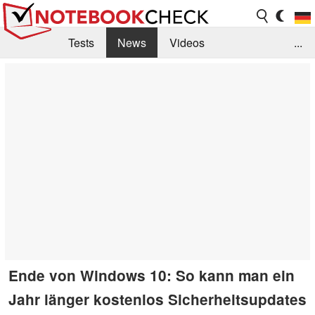
Tests
News
Videos
...
Benchmarks & Tech
Externe Tests
Kaufberatung
Deals
Suche
Jobs
Forum
Ende von Windows 10: So kann man ein
Jahr länger kostenlos Sicherheitsupdates