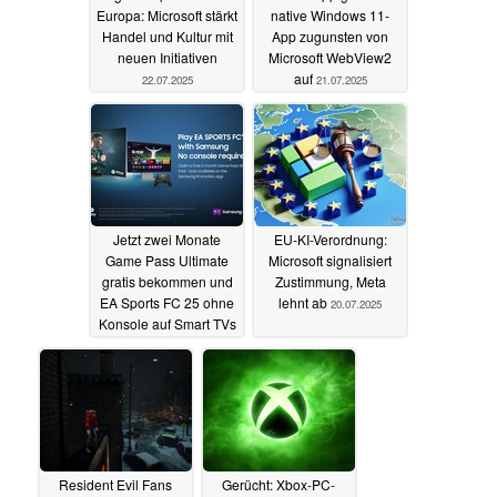
Europa: Microsoft stärkt
native Windows 11-
Handel und Kultur mit
App zugunsten von
neuen Initiativen
Microsoft WebView2
auf
22.07.2025
21.07.2025
Jetzt zwei Monate
EU-KI-Verordnung:
Game Pass Ultimate
Microsoft signalisiert
gratis bekommen und
Zustimmung, Meta
EA Sports FC 25 ohne
lehnt ab
20.07.2025
Konsole auf Smart TVs
spielen
21.07.2025
Resident Evil Fans
Gerücht: Xbox-PC-