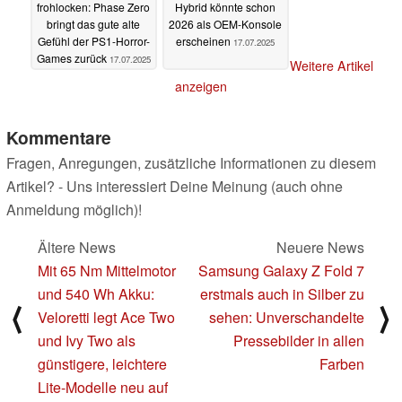
frohlocken: Phase Zero
Hybrid könnte schon
bringt das gute alte
2026 als OEM-Konsole
Gefühl der PS1-Horror-
erscheinen
17.07.2025
Games zurück
17.07.2025
Weitere Artikel
anzeigen
Kommentare
Fragen, Anregungen, zusätzliche Informationen zu diesem
Artikel? - Uns interessiert Deine Meinung (auch ohne
Anmeldung möglich)!
Ältere News
Neuere News
Mit 65 Nm Mittelmotor
Samsung Galaxy Z Fold 7
und 540 Wh Akku:
erstmals auch in Silber zu
⟨
⟩
Veloretti legt Ace Two
sehen: Unverschandelte
und Ivy Two als
Pressebilder in allen
günstigere, leichtere
Farben
Lite-Modelle neu auf