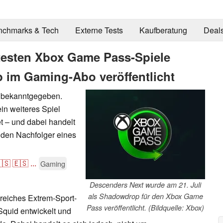
nchmarks & Tech
Externe Tests
Kaufberatung
Deal
btesten Xbox Game Pass-Spiele
 im Gaming-Abo veröffentlicht
 bekanntgegeben.
n weiteres Spiel
t – und dabei handelt
 den Nachfolger eines
🇸
🇪🇸
...
Gaming
Descenders Next wurde am 21. Juli
als Shadowdrop für den Xbox Game
reiches Extrem-Sport-
Pass veröffentlicht. (Bildquelle: Xbox)
Squid entwickelt und