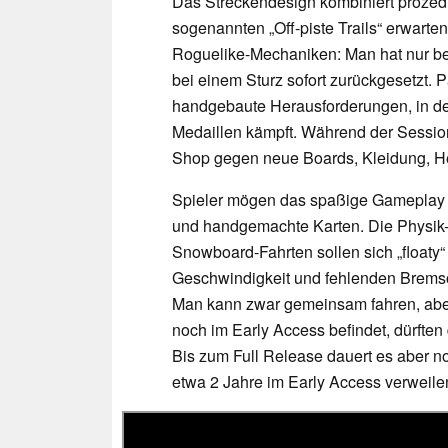
Das Streckendesign kombiniert prozedur
sogenannten „Off-piste Trails“ erwarten
Roguelike-Mechaniken: Man hat nur b
bei einem Sturz sofort zurückgesetzt. 
handgebaute Herausforderungen, in de
Medaillen kämpft. Während der Sessio
Shop gegen neue Boards, Kleidung, He
Spieler mögen das spaßige Gameplay 
und handgemachte Karten. Die Physik-E
Snowboard-Fahrten sollen sich „floaty“
Geschwindigkeit und fehlenden Bremsopt
Man kann zwar gemeinsam fahren, aber
noch im Early Access befindet, dürften
Bis zum Full Release dauert es aber no
etwa 2 Jahre im Early Access verweile