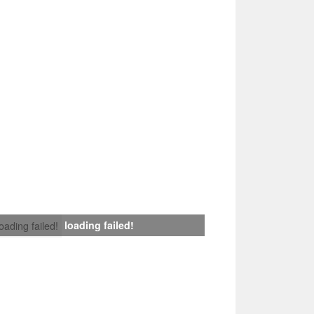
loading failed!
loading failed!