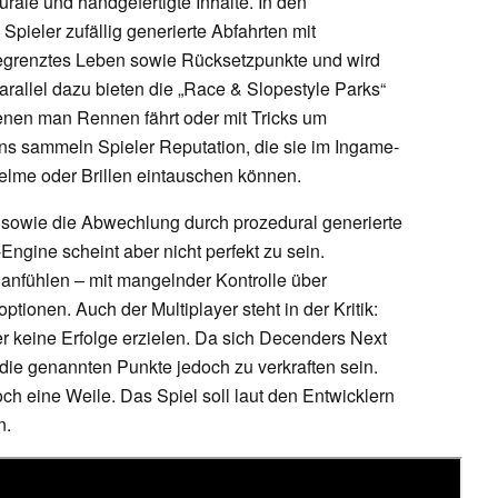
ale und handgefertigte Inhalte. In den
 Spieler zufällig generierte Abfahrten mit
egrenztes Leben sowie Rücksetzpunkte und wird
Parallel dazu bieten die „Race & Slopestyle Parks“
nen man Rennen fährt oder mit Tricks um
ns sammeln Spieler Reputation, die sie im Ingame-
lme oder Brillen eintauschen können.
sowie die Abwechlung durch prozedural generierte
ngine scheint aber nicht perfekt zu sein.
 anfühlen – mit mangelnder Kontrolle über
ionen. Auch der Multiplayer steht in der Kritik:
 keine Erfolge erzielen. Da sich Decenders Next
 die genannten Punkte jedoch zu verkraften sein.
ch eine Weile. Das Spiel soll laut den Entwicklern
n.