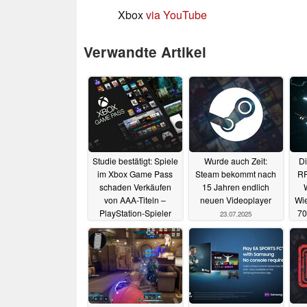
Xbox
via YouTube
Verwandte Artikel
Studie bestätigt: Spiele
Wurde auch Zeit:
Di
im Xbox Game Pass
Steam bekommt nach
RP
schaden Verkäufen
15 Jahren endlich
von AAA-Titeln –
neuen Videoplayer
Wie
PlayStation-Spieler
70
23.07.2025
bleiben loyal
12.08.2025