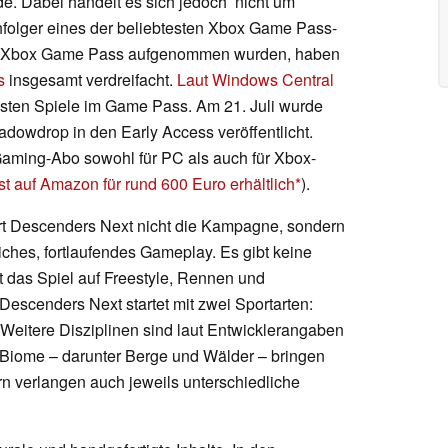
de. Dabei handelt es sich jedoch nicht um
olger eines der beliebtesten Xbox Game Pass-
den Xbox Game Pass aufgenommen wurden, haben
s
insgesamt verdreifacht.
Laut Windows Central
esten Spiele im Game Pass. Am 21. Juli wurde
owdrop in den Early Access veröffentlicht.
 Gaming-Abo sowohl für PC als auch für Xbox-
st auf Amazon für rund 600 Euro erhältlich
).
t Descenders Next nicht die Kampagne, sondern
ches, fortlaufendes Gameplay. Es gibt keine
tzt das Spiel auf Freestyle, Rennen und
Descenders Next startet mit zwei Sportarten:
eitere Disziplinen sind laut Entwicklerangaben
 Biome – darunter Berge und Wälder – bringen
rn verlangen auch jeweils unterschiedliche