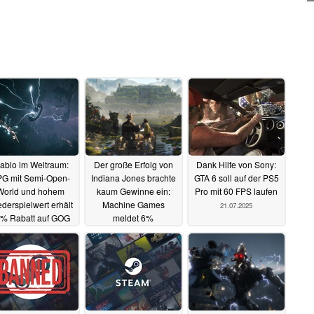
ablo im Weltraum:
Der große Erfolg von
Dank Hilfe von Sony:
G mit Semi-Open-
Indiana Jones brachte
GTA 6 soll auf der PS5
World und hohem
kaum Gewinne ein:
Pro mit 60 FPS laufen
derspielwert erhält
Machine Games
21.07.2025
% Rabatt auf GOG
meldet 6%
Gewinnspanne
22.07.2025
22.07.2025