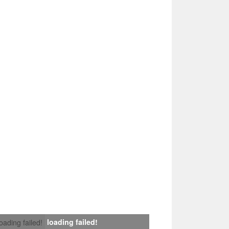
loading failed!
loading failed!