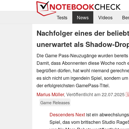
Tests
News
Videos
Be
Nachfolger eines der belie
unerwartet als Shadow-Drop
Die Game Pass-Neuzugänge wurden bereits
Damit, dass Abonnenten diese Woche noch ei
begrüßen dürfen, hat wohl niemand gerechne
es sich nicht um irgendein Spiel, sondern um
der erfolgreichsten GamePass-Titel.
Marius Müller
,
Veröffentlicht am
22.07.2025

Game Releases
Descenders Next
ist ein abwechslungs
Spiel, das vom britischen Studio Rage