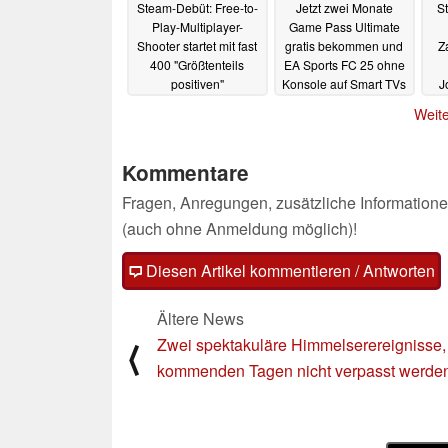
Steam-Debüt: Free-to-
Jetzt zwei Monate
S
Play-Multiplayer-
Game Pass Ultimate
Shooter startet mit fast
gratis bekommen und
Z
400 "Größtenteils
EA Sports FC 25 ohne
positiven"
Konsole auf Smart TVs
J
Bewertungen (nach 2
spielen
21.07.2025
Weite
Tagen) in den Early
k
Access
21.07.2025
Kommentare
Fragen, Anregungen, zusätzliche Informatione
(auch ohne Anmeldung möglich)!
Diesen Artikel kommentieren / Antworten
Ältere News
Zwei spektakuläre Himmelserereignisse, 
⟨
kommenden Tagen nicht verpasst werden