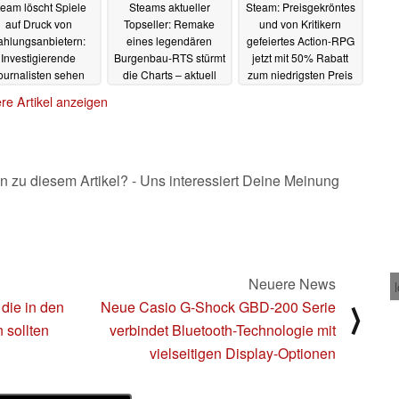
team löscht Spiele
Steams aktueller
Steam: Preisgekröntes
auf Druck von
Topseller: Remake
und von Kritikern
ahlungsanbietern:
eines legendären
gefeiertes Action-RPG
Investigierende
Burgenbau-RTS stürmt
jetzt mit 50% Rabatt
ournalisten sehen
die Charts – aktuell
zum niedrigsten Preis
sich zensiert und
noch mit
aller Zeiten erhältlich
re Artikel anzeigen
ündigen
Einführungsrabatt
21.07.2025
20.07.2025
21.07.2025
n zu diesem Artikel? - Uns interessiert Deine Meinung
Neuere News
die in den
Neue Casio G-Shock GBD-200 Serie
⟩
 sollten
verbindet Bluetooth-Technologie mit
vielseitigen Display-Optionen