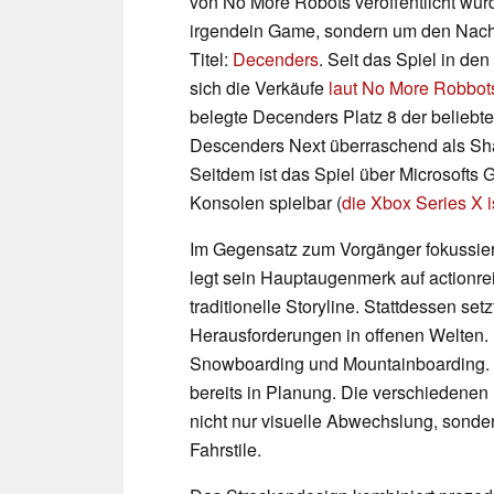
von No More Robots veröffentlicht wur
irgendein Game, sondern um den Nachf
Titel:
Decenders
. Seit das Spiel in 
sich die Verkäufe
laut No More Robbot
belegte Decenders Platz 8 der beliebt
Descenders Next überraschend als Shad
Seitdem ist das Spiel über Microsofts
Konsolen spielbar (
die Xbox Series X i
Im Gegensatz zum Vorgänger fokussier
legt sein Hauptaugenmerk auf actionrei
traditionelle Storyline. Stattdessen se
Herausforderungen in offenen Welten. 
Snowboarding und Mountainboarding. W
bereits in Planung. Die verschiedenen
nicht nur visuelle Abwechslung, sonde
Fahrstile.