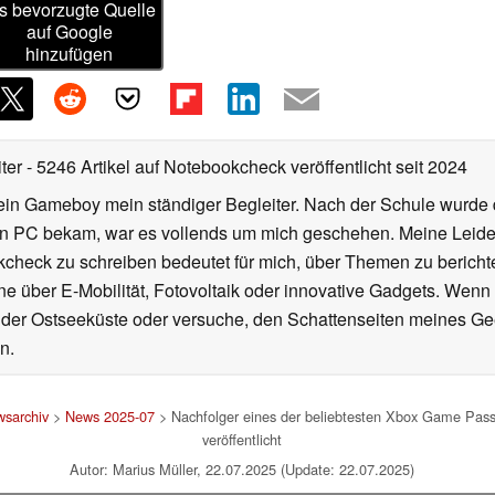
s bevorzugte Quelle
auf Google
hinzufügen
iter
- 5246 Artikel auf Notebookcheck veröffentlicht
seit 2024
ein Gameboy mein ständiger Begleiter. Nach der Schule wurde d
en PC bekam, war es vollends um mich geschehen. Meine Leiden
kcheck zu schreiben bedeutet für mich, über Themen zu berichte
 über E-Mobilität, Fotovoltaik oder innovative Gadgets. Wenn 
 der Ostseeküste oder versuche, den Schattenseiten meines Ge
n.
sarchiv
>
News 2025-07
> Nachfolger eines der beliebtesten Xbox Game Pas
veröffentlicht
Autor: Marius Müller, 22.07.2025 (Update: 22.07.2025)