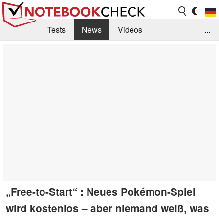
Tests
News
Videos
...
Benchmarks & Tech
Externe Tests
Kaufberatung
Deals
Suche
Jobs
Forum
„Free-to-Start“ : Neues Pokémon-Spiel
wird kostenlos – aber niemand weiß, was