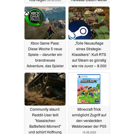
26.08.2025
offen
24.08.2025
Xbox Game Pass:
„Tolle Neuauflage
Diese Woche 5 neue
eines Strategie-
Spiele – darunter ein
Klassikers“: Kult-RTS
brandneues
auf Steam so günstig
Adventure, das Spieler
wie nie zuvor – 8.000
zum Herdenführer
Bewertungen, 90
macht
Prozent positiv
20.08.2025
20.08.2025
Community staunt:
Minecraft-Trick
Reddit-User teilt
ermöglicht Zugriff auf
"klassischen
den versteckten
Battlefield-Moment"
Webbrowser der PS5
und schürt Hoffnung
19.08.2025