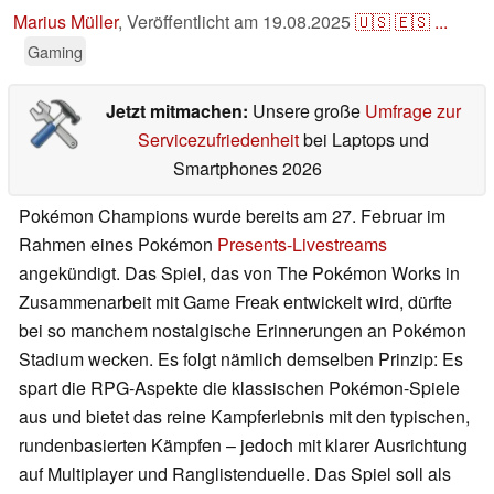
Marius Müller
,
Veröffentlicht am
19.08.2025
🇺🇸
🇪🇸
...
Gaming
Jetzt mitmachen:
Unsere große
Umfrage zur
Servicezufriedenheit
bei Laptops und
Smartphones 2026
Pokémon Champions wurde bereits am 27. Februar im
Rahmen eines Pokémon
Presents-Livestreams
angekündigt. Das Spiel, das von The Pokémon Works in
Zusammenarbeit mit Game Freak entwickelt wird, dürfte
bei so manchem nostalgische Erinnerungen an Pokémon
Stadium wecken. Es folgt nämlich demselben Prinzip: Es
spart die RPG-Aspekte die klassischen Pokémon-Spiele
aus und bietet das reine Kampferlebnis mit den typischen,
rundenbasierten Kämpfen – jedoch mit klarer Ausrichtung
auf Multiplayer und Ranglistenduelle. Das Spiel soll als