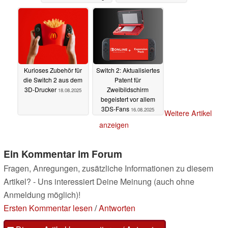
auf Rückkehr zu alter
Stärke
19.08.2025
Kurioses Zubehör für
Switch 2: Aktualisiertes
die Switch 2 aus dem
Patent für
3D-Drucker
Zweibildschirm
18.08.2025
begeistert vor allem
3DS-Fans
16.08.2025
Weitere Artikel
anzeigen
Ein Kommentar im Forum
Fragen, Anregungen, zusätzliche Informationen zu diesem
Artikel? - Uns interessiert Deine Meinung (auch ohne
Anmeldung möglich)!
Ersten Kommentar lesen
/
Antworten