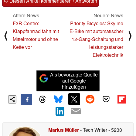
Diesen Artikel kommentieren / Antworten
Ältere News
Neuere News
F3R Centro:
Priority Bicycles: Skyline
Klappfahrrad fährt mit
E-Bike mit automatischer
⟨
⟩
Mittelmotor und ohne
12-Gang-Schaltung und
Kette vor
leistungsstarker
Elektrotechnik
Als bevorzugte Quelle
auf Google
hinzufügen
Marius Müller
- Tech Writer
- 5233