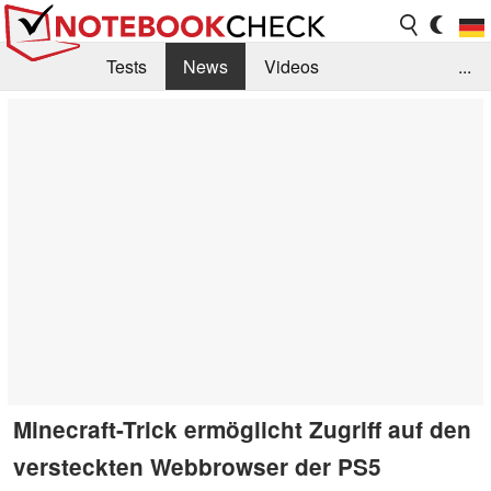
Tests
News
Videos
...
Benchmarks & Tech
Externe Tests
Kaufberatung
Deals
Suche
Jobs
Forum
Minecraft-Trick ermöglicht Zugriff auf den
versteckten Webbrowser der PS5