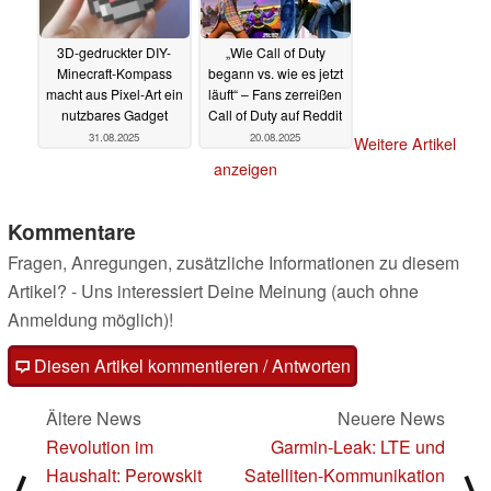
3D-gedruckter DIY-
„Wie Call of Duty
Minecraft-Kompass
begann vs. wie es jetzt
macht aus Pixel-Art ein
läuft“ – Fans zerreißen
nutzbares Gadget
Call of Duty auf Reddit
31.08.2025
20.08.2025
Weitere Artikel
anzeigen
Kommentare
Fragen, Anregungen, zusätzliche Informationen zu diesem
Artikel? - Uns interessiert Deine Meinung (auch ohne
Anmeldung möglich)!
Diesen Artikel kommentieren / Antworten
Ältere News
Neuere News
Revolution im
Garmin-Leak: LTE und
Haushalt: Perowskit
Satelliten-Kommunikation
⟨
⟩