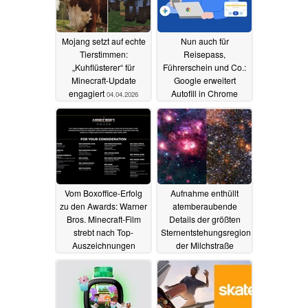
Mojang setzt auf echte
Nun auch für
Tierstimmen:
Reisepass,
„Kuhflüsterer“ für
Führerschein und Co.:
Minecraft-Update
Google erweitert
engagiert
Autofill in Chrome
04.04.2026
05.11.2025
Vom Boxoffice-Erfolg
Aufnahme enthüllt
zu den Awards: Warner
atemberaubende
Bros. Minecraft-Film
Details der größten
strebt nach Top-
Sternentstehungsregion
Auszeichnungen
der Milchstraße
28.10.2025
04.10.2025