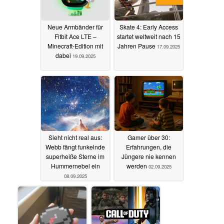
Neue Armbänder für
Skate 4: Early Access
Fitbit Ace LTE –
startet weltweit nach 15
Minecraft-Edition mit
Jahren Pause
17.09.2025
dabei
19.09.2025
Sieht nicht real aus:
Gamer über 30:
Webb fängt funkelnde
Erfahrungen, die
superheiße Sterne im
Jüngere nie kennen
Hummernebel ein
werden
02.09.2025
08.09.2025