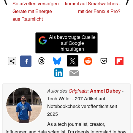
Solarzellen versorgen
kommt auf Smartwatches -
Geräte mit Energie
mit der Fenix 8 Pro?
aus Raumlicht
Als bevorzugte Quelle
auf Google
hinzufügen
Autor des
Originals
:
Anmol Dubey
-
Tech Writer
- 207 Artikel auf
Notebookcheck veröffentlicht
seit
2025
As a tech journalist, creator,
influencer, and data scientist, I’m deeply interested in how