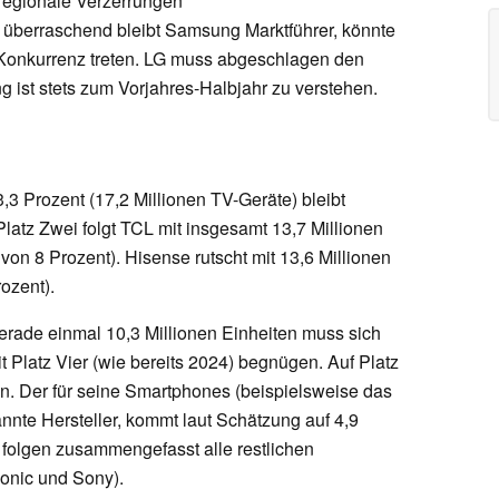
 regionale Verzerrungen
überraschend bleibt Samsung Marktführer, könnte
ke Konkurrenz treten. LG muss abgeschlagen den
g ist stets zum Vorjahres-Halbjahr zu verstehen.
3 Prozent (17,2 Millionen TV-Geräte) bleibt
latz Zwei folgt TCL mit insgesamt 13,7 Millionen
von 8 Prozent). Hisense rutscht mit 13,6 Millionen
ozent).
gerade einmal 10,3 Millionen Einheiten muss sich
Platz Vier (wie bereits 2024) begnügen. Auf Platz
den. Der für seine Smartphones (beispielsweise das
annte Hersteller, kommt laut Schätzung auf 4,9
 folgen zusammengefasst alle restlichen
onic und Sony).