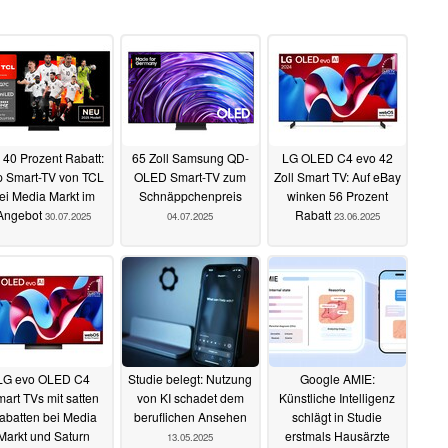
 40 Prozent Rabatt:
65 Zoll Samsung QD-
LG OLED C4 evo 42
p Smart-TV von TCL
OLED Smart-TV zum
Zoll Smart TV: Auf eBay
ei Media Markt im
Schnäppchenpreis
winken 56 Prozent
Angebot
Rabatt
30.07.2025
04.07.2025
23.06.2025
LG evo OLED C4
Studie belegt: Nutzung
Google AMIE:
art TVs mit satten
von KI schadet dem
Künstliche Intelligenz
abatten bei Media
beruflichen Ansehen
schlägt in Studie
Markt und Saturn
erstmals Hausärzte
13.05.2025