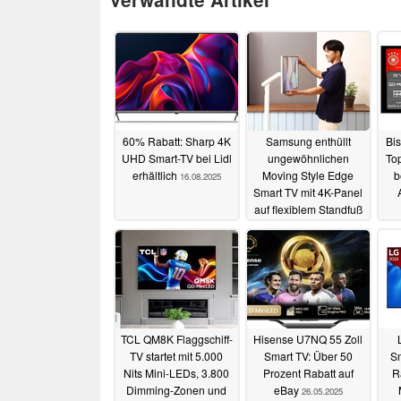
60% Rabatt: Sharp 4K
Samsung enthüllt
Bis
UHD Smart-TV bei Lidl
ungewöhnlichen
To
erhältlich
Moving Style Edge
b
16.08.2025
Smart TV mit 4K-Panel
auf flexiblem Standfuß
01.08.2025
TCL QM8K Flaggschiff-
Hisense U7NQ 55 Zoll
TV startet mit 5.000
Smart TV: Über 50
Sm
Nits Mini-LEDs, 3.800
Prozent Rabatt auf
R
Dimming-Zonen und
eBay
26.05.2025