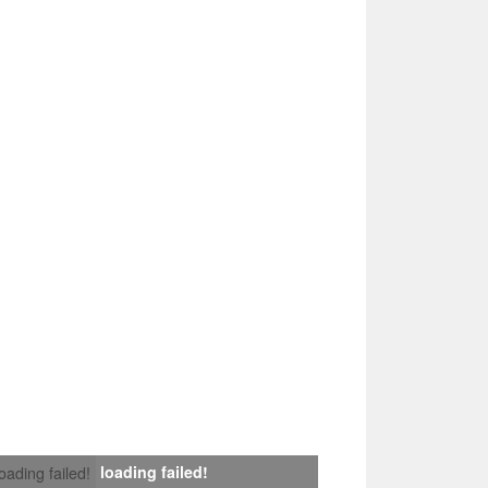
loading failed!
loading failed!