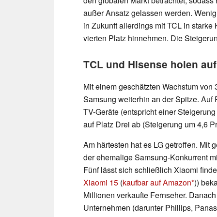
den globalen Markt betrachtet, sodass
außer Ansatz gelassen werden. Wenig 
in Zukunft allerdings mit TCL in star
vierten Platz hinnehmen. Die Steigerun
TCL und Hisense holen auf
Mit einem geschätzten Wachstum von 3,
Samsung weiterhin an der Spitze. Auf P
TV-Geräte (entspricht einer Steigerung 
auf Platz Drei ab (Steigerung um 4,6 Pr
Am härtesten hat es LG getroffen. Mit 
der ehemalige Samsung-Konkurrent mit 
Fünf lässt sich schließlich Xiaomi fin
Xiaomi 15
(
kaufbar auf Amazon
)) bek
Millionen verkaufte Fernseher. Danach
Unternehmen (darunter Phillips, Panas