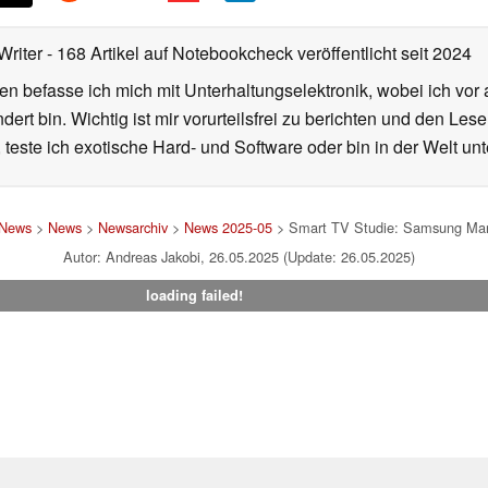
Writer
- 168 Artikel auf Notebookcheck veröffentlicht
seit 2024
en befasse ich mich mit Unterhaltungselektronik, wobei ich vor
rt bin. Wichtig ist mir vorurteilsfrei zu berichten und den Le
 teste ich exotische Hard- und Software oder bin in der Welt un
 News
>
News
>
Newsarchiv
>
News 2025-05
> Smart TV Studie: Samsung Markt
Autor: Andreas Jakobi, 26.05.2025 (Update: 26.05.2025)
loading failed!
um
|
Team
|
Datenschutz
|
Kontakt
|
Cookie Einstellungen
| 06.08