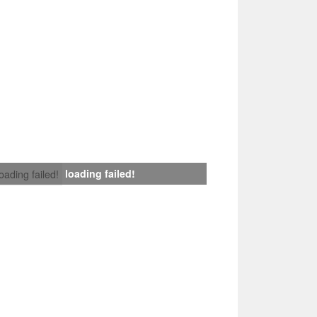
loading failed!
loading failed!