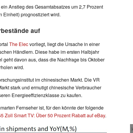
ss ein Anstieg des Gesamtabsatzes um 2,7 Prozent
n Einheit) prognostiziert wird.
rbestände auf
ortal
The Elec
vorliegt, liegt die Ursache in einer
chen Händlern. Diese habe im ersten Halbjahr
el geht davon aus, dass die Nachfrage bis Oktober
rholen wird.
orschungsinstitut im chinesischen Markt. Die VR
arkt stark und ermutigt chinesische Verbraucher
eren Energieeffizienzklasse zu kaufen.
marten Fernseher ist, für den könnte der folgende
 Zoll Smart TV: Über 50 Prozent Rabatt auf eBay
.