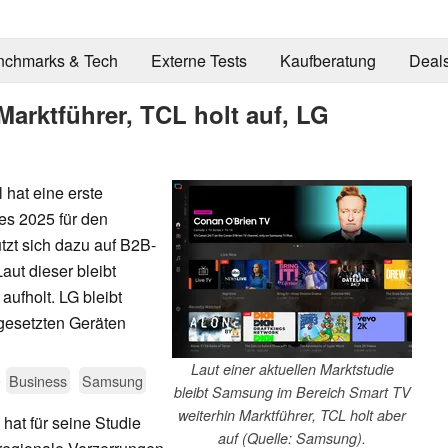
nchmarks & Tech
Externe Tests
Kaufberatung
Deal
arktführer, TCL holt auf, LG
hat eine erste
es 2025 für den
tzt sich dazu auf B2B-
aut dieser bleibt
ufholt. LG bleibt
bgesetzten Geräten
Laut einer aktuellen Marktstudie
5
Business
Samsung
bleibt Samsung im Bereich Smart TV
weiterhin Marktführer, TCL holt aber
hat für seine Studie
auf (Quelle: Samsung).