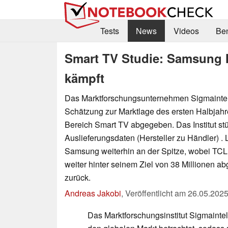
Tests
News
Videos
Be
Smart TV Studie: Samsung M
kämpft
Das Marktforschungsunternehmen Sigmaintel 
Schätzung zur Marktlage des ersten Halbjahr
Bereich Smart TV abgegeben. Das Institut stü
Auslieferungsdaten (Hersteller zu Händler) . L
Samsung weiterhin an der Spitze, wobei TCL a
weiter hinter seinem Ziel von 38 Millionen a
zurück.
Andreas Jakobi
,
Veröffentlicht am
26.05.202
Das Marktforschungsinstitut Sigmaintel 