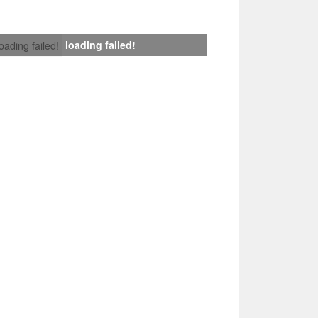
loading failed!
loading failed!