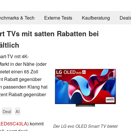
nchmarks & Tech
Externe Tests
Kaufberatung
Deal
t TVs mit satten Rabatten bei
ltlich
rt-TV mit 4K-
Markt in der Nähe (oder
etet einen 65 Zoll
nt Rabatt gegenüber
n passenden Klang hat
zent Rabatt gegenüber
5
Deal
AI
LED65C43LA
) kommt
Der LG evo OLED Smart TV bietet