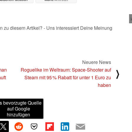
stiger (Ad)
09.05.2025
n zu diesem Artikel? - Uns interessiert Deine Meinung
Neuere News
man
Roguelike im Weltraum: Space-Shooter auf
⟩
uft
Steam mit 95 % Rabatt für unter 1 Euro zu
haben
s bevorzugte Quelle
auf Google
hinzufügen