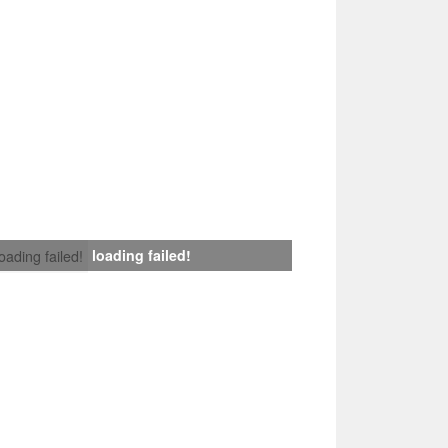
loading failed!
loading failed!