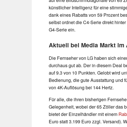
auf eine Bildschirmdiagonale von 65 Zo
künstlicher Intelligenz für eine stimmi
dank eines Rabatts von 59 Prozent bes
selbst ordnet die C4-Serie direkt hinte
G4-Serie ein.
Aktuell bei Media Markt im
Die Fernseher von LG haben sich einen
durchaus gut ab. Der in diesem Deal
auf 9.3 von 10 Punkten. Gelobt wird unt
Bedienung, die gute Ausstattung und f
von 4K-Auflösung bei 144 Hertz.
Für alle, die ihren bisherigen Fernseher
Gelegenheit, wobei der 65 Zöller das b
bietet der Einzelhändler mit einem
Rab
Euro statt 3.199 Euro zzgl. Versand). 