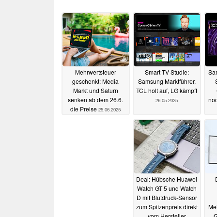
Mehrwertsteuer
Smart TV Studie:
Sa
geschenkt: Media
Samsung Marktführer,
Markt und Saturn
TCL holt auf, LG kämpft
senken ab dem 26.6.
noc
26.05.2025
die Preise
25.06.2025
Deal: Hübsche Huawei
Watch GT 5 und Watch
D mit Blutdruck-Sensor
zum Spitzenpreis direkt
Meh
vom Hersteller
G