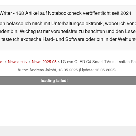
Writer
- 168 Artikel auf Notebookcheck veröffentlicht
seit 2024
en befasse ich mich mit Unterhaltungselektronik, wobei ich vor
rt bin. Wichtig ist mir vorurteilsfrei zu berichten und den Le
 teste ich exotische Hard- und Software oder bin in der Welt un
ws
>
Newsarchiv
>
News 2025-05
> LG evo OLED C4 Smart TVs mit satten Raba
Autor: Andreas Jakobi, 13.05.2025 (Update: 13.05.2025)
loading failed!
um
|
Team
|
Datenschutz
|
Kontakt
|
Cookie Einstellungen
| 05.08