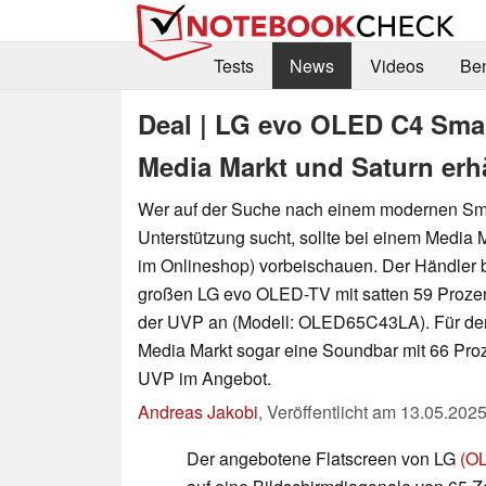
Tests
News
Videos
Be
Deal | LG evo OLED C4 Smar
Media Markt und Saturn erhä
Wer auf der Suche nach einem modernen Sma
Unterstützung sucht, sollte bei einem Media 
im Onlineshop) vorbeischauen. Der Händler bi
großen LG evo OLED-TV mit satten 59 Proze
der UVP an (Modell: OLED65C43LA). Für de
Media Markt sogar eine Soundbar mit 66 Pro
UVP im Angebot.
Andreas Jakobi
,
Veröffentlicht am
13.05.202
Der angebotene Flatscreen von LG
(O