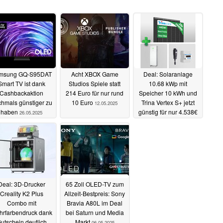
msung GQ-S95DAT
Acht XBOX Game
Deal: Solaranlage
Smart TV ist dank
Studios Spiele statt
10.68 kWp mit
Cashbackaktion
214 Euro für nur rund
Speicher 10 kWh und
hmals günstiger zu
10 Euro
Trina Vertex S+ jetzt
12.05.2025
haben
günstig für nur 4.538€
26.05.2025
12.05.2025
Deal: 3D-Drucker
65 Zoll OLED-TV zum
Creality K2 Plus
Allzeit-Bestpreis: Sony
Combo mit
Bravia A80L im Deal
rfarbendruck dank
bei Saturn und Media
utschein deutlich
Markt
06.05.2025