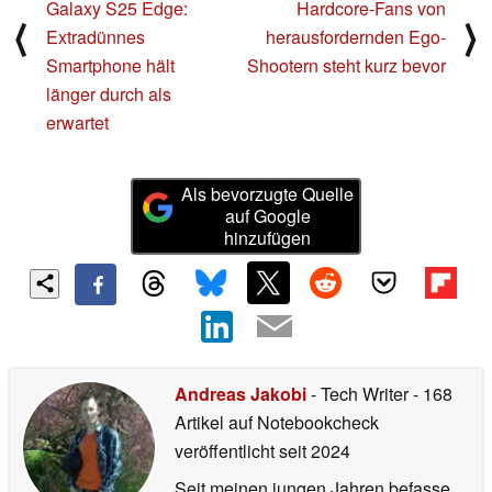
Galaxy S25 Edge:
Hardcore-Fans von
⟨
⟩
Extradünnes
herausfordernden Ego-
Smartphone hält
Shootern steht kurz bevor
länger durch als
erwartet
Als bevorzugte Quelle
auf Google
hinzufügen
Andreas Jakobi
- Tech Writer
- 168
Artikel auf Notebookcheck
veröffentlicht
seit 2024
Seit meinen jungen Jahren befasse