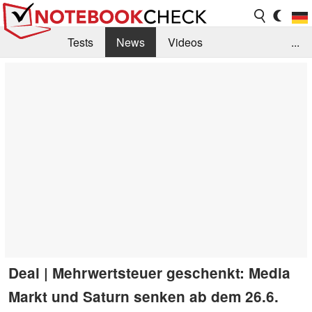
Tests
News
Videos
...
Benchmarks & Tech
Externe Tests
Kaufberatung
Deals
Suche
Jobs
Forum
Deal | Mehrwertsteuer geschenkt: Media
Markt und Saturn senken ab dem 26.6.