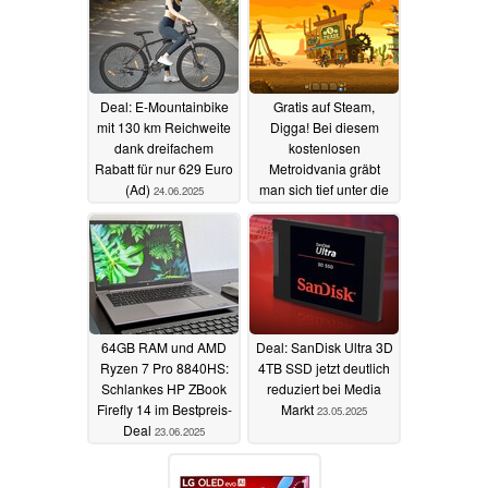
Deal: E-Mountainbike
Gratis auf Steam,
mit 130 km Reichweite
Digga! Bei diesem
dank dreifachem
kostenlosen
Rabatt für nur 629 Euro
Metroidvania gräbt
(Ad)
man sich tief unter die
24.06.2025
Erde
24.06.2025
64GB RAM und AMD
Deal: SanDisk Ultra 3D
Ryzen 7 Pro 8840HS:
4TB SSD jetzt deutlich
Schlankes HP ZBook
reduziert bei Media
Firefly 14 im Bestpreis-
Markt
23.05.2025
Deal
23.06.2025