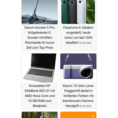
Xiaomi Scooter 5 Pro:
Fairphone 6: Gestern
Vollgefederter E-
vorgestellt, heute
Scooter mit 60km
schon um fast 100€
Reichweite für kurze
rabattiert
26.06.2025
Zeit zum Top-Preis
26.06.2025
Kompaktes HP
Xiaomi 15 Ultra Leica-
EliteBook 835 G7 mit
Flaggschiff startet in
AMD Hexa-Core und
limitierten Farben mit
16 GB RAM zum
brandneuem Kamera-
Bestpreis
Handgriff
26.06.2025
generalüberholt
26.06.2025