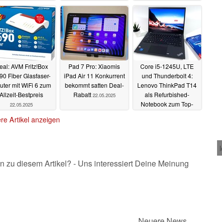
26.05.2025
eal: AVM Fritz!Box
Pad 7 Pro: Xiaomis
Core i5-1245U, LTE
90 Fiber Glasfaser-
iPad Air 11 Konkurrent
und Thunderbolt 4:
uter mit WiFi 6 zum
bekommt satten Deal-
Lenovo ThinkPad T14
Allzeit-Bestpreis
Rabatt
als Refurbished-
22.05.2025
Notebook zum Top-
22.05.2025
Preis
21.05.2025
re Artikel anzeigen
n zu diesem Artikel? - Uns interessiert Deine Meinung
Neuere News