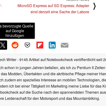
⟩
F-
MicroSD Express auf SD Express: Adapter
sind derzeit eine Sache der Labore
s bevorzugte Quelle
auf Google
hinzufügen
ech Writer
- 9145 Artikel auf Notebookcheck veröffentlicht
seit 
ch schon in jungen Jahren befallen, als ich zu Pentium II Zeite
h das Modden, Übertakten und die akribische Pflege meiner Ha
ich zudem ein spezielles Interesse an mobilen Technologien, di
hdem ich bei einer Tätigkeit im Marketing meine Liebe für das 
ebookcheck auf die Suche nach den spannendsten Themen aus d
e Leidenschaft für den Motorsport und das Mountainbiking.