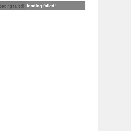
loading failed!
loading failed!