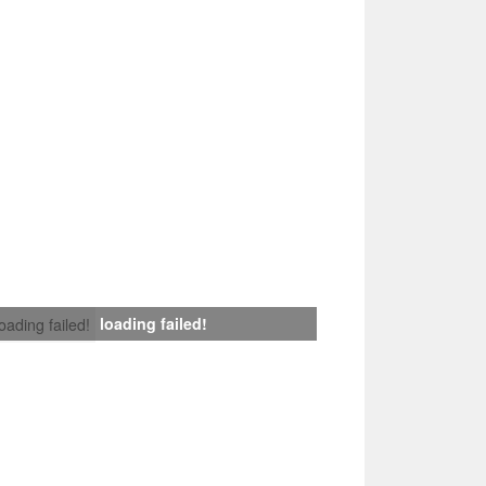
loading failed!
loading failed!