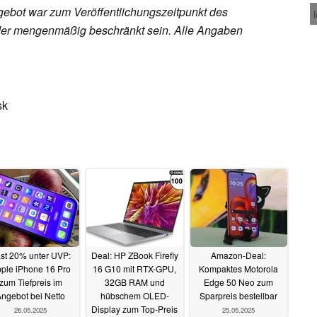
ebot war zum Veröffentlichungszeitpunkt des
h oder mengenmäßig beschränkt sein. Alle Angaben
sk
st 20% unter UVP:
Deal: HP ZBook Firefly
Amazon-Deal:
ple iPhone 16 Pro
16 G10 mit RTX-GPU,
Kompaktes Motorola
zum Tiefpreis im
32GB RAM und
Edge 50 Neo zum
ngebot bei Netto
hübschem OLED-
Sparpreis bestellbar
Display zum Top-Preis
26.05.2025
25.05.2025