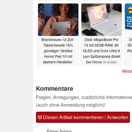
Brandneues 12-Zoll-
Deal: MagicBook Pro
D
Tablet bereits 16%
14 mit 32GB RAM, 3K
55
günstiger: Großes
OLED und Core Ultra 9
Ro
Honor Pad 10 mit
zum Spitzenpreis direkt
starkem Hersteller-
bei Honor
24.05.2025
Rabatt
24.05.2025
Weite
Kommentare
Fragen, Anregungen, zusätzliche Informatione
(auch ohne Anmeldung möglich)!
Diesen Artikel kommentieren / Antworten
Ältere News