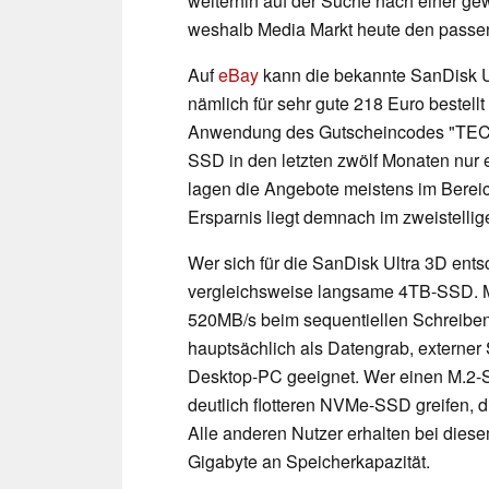
weiterhin auf der Suche nach einer g
weshalb Media Markt heute den passen
Auf
eBay
kann die bekannte SanDisk Ul
nämlich für sehr gute 218 Euro bestel
Anwendung des Gutscheincodes "TEC
SSD in den letzten zwölf Monaten nur 
lagen die Angebote meistens im Berei
Ersparnis liegt demnach im zweistellig
Wer sich für die SanDisk Ultra 3D ents
vergleichsweise langsame 4TB-SSD. 
520MB/s beim sequentiellen Schreiben 
hauptsächlich als Datengrab, externer 
Desktop-PC geeignet. Wer einen M.2-Slo
deutlich flotteren NVMe-SSD greifen, 
Alle anderen Nutzer erhalten bei diese
Gigabyte an Speicherkapazität.