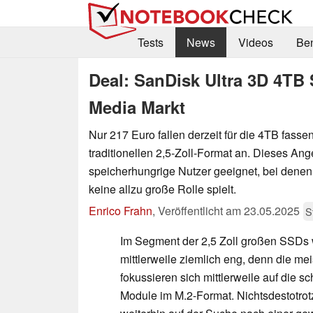
Tests
News
Videos
Be
Deal: SanDisk Ultra 3D 4TB S
Media Markt
Nur 217 Euro fallen derzeit für die 4TB fas
traditionellen 2,5-Zoll-Format an. Dieses Ange
speicherhungrige Nutzer geeignet, bei dene
keine allzu große Rolle spielt.
Enrico Frahn
,
Veröffentlicht am
23.05.2025
S
Im Segment der 2,5 Zoll großen SSDs 
mittlerweile ziemlich eng, denn die mei
fokussieren sich mittlerweile auf die 
Module im M.2-Format. Nichtsdestotrotz