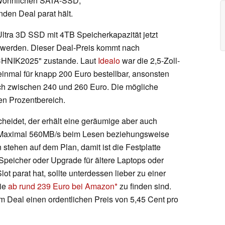
ewöhnlichen SATA-SSD,
den Deal parat hält.
tra 3D SSD mit 4TB Speicherkapazität jetzt
lt werden. Dieser Deal-Preis kommt nach
HNIK2025" zustande. Laut
Idealo
war die 2,5-Zoll-
einmal für knapp 200 Euro bestellbar, ansonsten
ch zwischen 240 und 260 Euro. Die mögliche
en Prozentbereich.
cheidet, der erhält eine geräumige aber auch
Maximal 560MB/s beim Lesen beziehungsweise
stehen auf dem Plan, damit ist die Festplatte
Speicher oder Upgrade für ältere Laptops oder
t parat hat, sollte unterdessen lieber zu einer
die
ab rund 239 Euro bei Amazon
zu finden sind.
m Deal einen ordentlichen Preis von 5,45 Cent pro