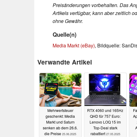
Preisänderungen vorbehalten. Das Ang
Artikels verfügbar, kann aber zeitlic
ohne Gewähr.
Quelle(n)
Media Markt (eBay)
, Bildquelle: SanDi
Verwandte Artikel
Mehrwertsteuer
RTX 4060 und 165Hz
Fa
geschenkt: Media
QHD für 757 Euro:
Ap
Markt und Saturn
Lenovo LOQ 15 im
senken ab dem 26.6.
Top-Deal stark
A
die Preise
rabattiert
25.06.2025
27.05.2025