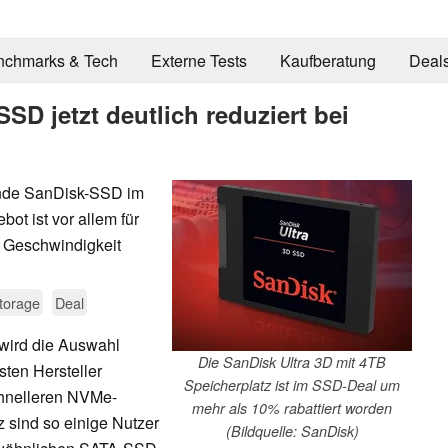
nchmarks & Tech
Externe Tests
Kaufberatung
Deal
SD jetzt deutlich reduziert bei
sende SanDisk-SSD im
bot ist vor allem für
n Geschwindigkeit
torage
Deal
wird die Auswahl
Die SanDisk Ultra 3D mit 4TB
sten Hersteller
Speicherplatz ist im SSD-Deal um
schnelleren NVMe-
mehr als 10% rabattiert worden
 sind so einige Nutzer
(Bildquelle: SanDisk)