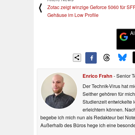
⟨
Zotac zeigt winzige Geforce 5060 für SF
Gehäuse im Low Profile
Al
Enrico Frahn
- Senior T
Der Technik-Virus hat mi
Seither gehören für mic
Studienzeit entwickelte 
erleichtern können. Nac
begebe ich mich nun als Redakteur bei Not
Außerhalb des Büros hege ich eine besonder