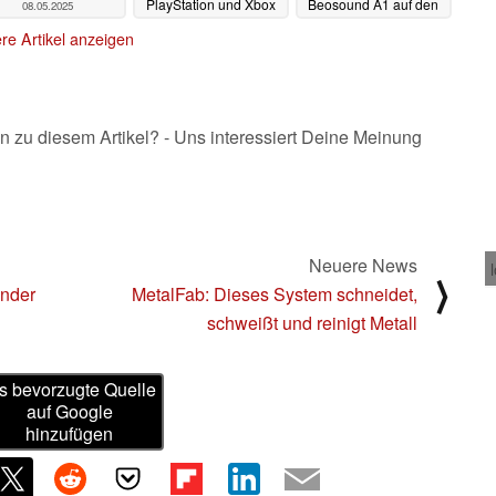
PlayStation und Xbox
Beosound A1 auf den
08.05.2025
Markt
07.05.2025
07.05.2025
re Artikel anzeigen
n zu diesem Artikel? - Uns interessiert Deine Meinung
Neuere News
⟩
ünder
MetalFab: Dieses System schneidet,
schweißt und reinigt Metall
s bevorzugte Quelle
auf Google
hinzufügen