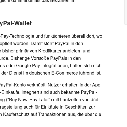
glicht damit erstmals das Bezahlen im
yPal-Wallet
Pay-Technologie und funktionieren überall dort, wo
ptiert werden. Damit stößt PayPal in den
er bisher primär von Kreditkartenanbietern und
urde. Bisherige Vorstöße PayPals in den
s oder Google Pay-Integrationen, hatten sich nicht
 der Dienst im deutschen E-Commerce führend ist.
ayPal-Konto verknüpft. Nutzer erhalten in der App
e-Einkäufe. Integriert sind auch bekannte PayPal-
g ("Buy Now, Pay Later") mit Laufzeiten von drei
tragstellung auch für Einkäufe in Geschäften zur
Käuferschutz auf Transaktionen aus, die über die