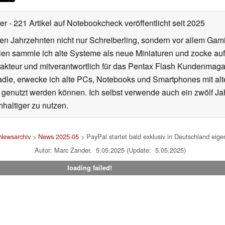
ter
- 221 Artikel auf Notebookcheck veröffentlicht
seit 2025
eren Jahrzehnten nicht nur Schreiberling, sondern vor allem Ga
len sammle ich alte Systeme als neue Miniaturen und zocke auf
kteur und mitverantwortlich für das Pentax Flash Kundenmagaz
dle, erwecke ich alte PCs, Notebooks und Smartphones mit al
a genutzt werden können. Ich selbst verwende auch ein zwölf J
haltiger zu nutzen.
Newsarchiv
>
News 2025-05
> PayPal startet bald exklusiv in Deutschland eige
Autor: Marc Zander, 5.05.2025 (Update: 5.05.2025)
loading failed!