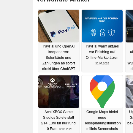
PayPal und OpenAI
PayPal warnt aktuell
kooperieren:
vor Phishing auf
u
Sofortkäufe und
Online-Marktplätzen
Zahlungen ab sofort
WD
30.07.2025
direkt über ChatGPT
d
möglich
29.10.2025
Acht XBOX Game
Google Maps bietet
Up
Studios Spiele statt
neue
Ga
214 Euro für nur rund
Reiseplanungsfunktion
bal
10 Euro
mittels Screenshots
12.05.2025