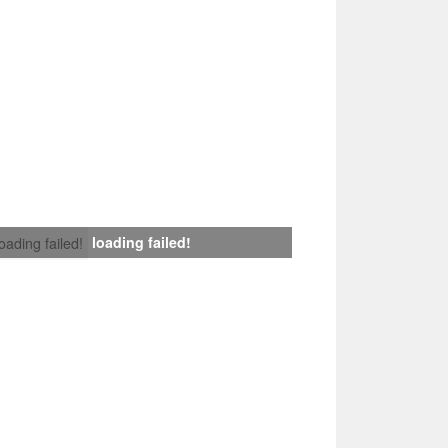
loading failed!
loading failed!