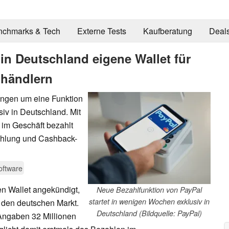
nchmarks & Tech
Externe Tests
Kaufberatung
Deal
 in Deutschland eigene Wallet für
lhändlern
ungen um eine Funktion
iv in Deutschland. Mit
 im Geschäft bezahlt
hlung und Cashback-
oftware
en Wallet angekündigt,
Neue Bezahlfunktion von PayPal
startet in wenigen Wochen exklusiv in
 den deutschen Markt.
Deutschland (Bildquelle: PayPal)
ngaben 32 Millionen