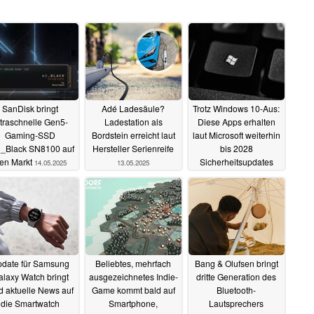
SanDisk bringt
Adé Ladesäule?
Trotz Windows 10-Aus:
ltraschnelle Gen5-
Ladestation als
Diese Apps erhalten
Gaming-SSD
Bordstein erreicht laut
laut Microsoft weiterhin
_Black SN8100 auf
Hersteller Serienreife
bis 2028
en Markt
Sicherheitsupdates
14.05.2025
13.05.2025
13.05.2025
date für Samsung
Beliebtes, mehrfach
Bang & Olufsen bringt
laxy Watch bringt
ausgezeichnetes Indie-
dritte Generation des
d aktuelle News auf
Game kommt bald auf
Bluetooth-
die Smartwatch
Smartphone,
Lautsprechers