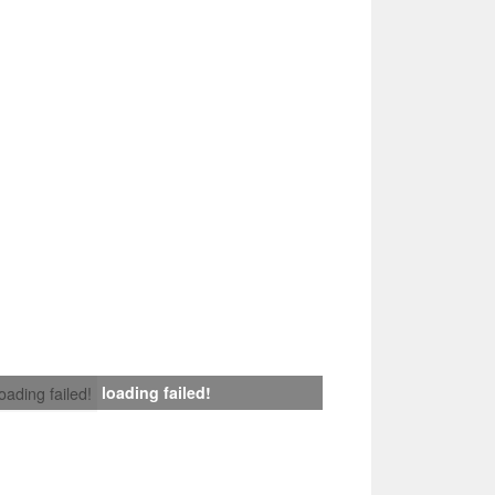
loading failed!
loading failed!