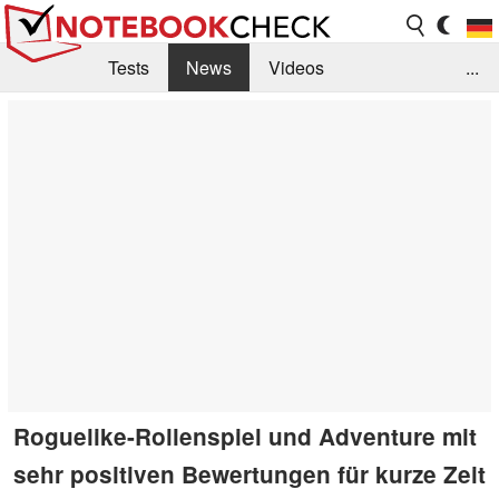
Tests
News
Videos
...
Benchmarks & Tech
Externe Tests
Kaufberatung
Deals
Suche
Jobs
Forum
Roguelike-Rollenspiel und Adventure mit
sehr positiven Bewertungen für kurze Zeit