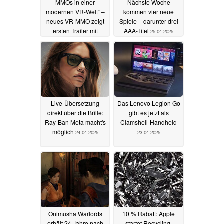
MMOs in einer
Nächste Woche
modernen VR-Welt“ –
kommen vier neue
neues VR-MMO zeigt
Spiele – darunter drei
ersten Trailer mit
AAA-Titel
25.04.2025
Gameplay
25.04.2025
Live-Übersetzung
Das Lenovo Legion Go
direkt über die Brille:
gibt es jetzt als
Ray-Ban Meta macht's
Clamshell-Handheld
möglich
24.04.2025
23.04.2025
Onimusha Warlords
10 % Rabatt: Apple
erhält 24 Jahre nach
startet Recycling-