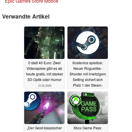
Epic Games Store Mobile
Verwandte Artikel
0 statt 40 Euro: Zwei
Kostenlos spielbar:
Videospiele gibt es ab
Neuer Roguelike-
heute gratis, mit starker
Shooter mit irrwitzigem
3D-Optik oder Humor
Setting sichert sich
Platz 1 der Steam-
12.02.2026
Charts
26.04.2025
„Der Geist klassischer
Xbox Game Pass: