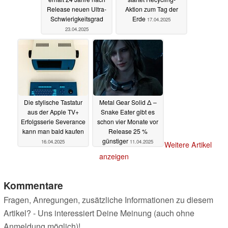
Release neuen Ultra-
Aktion zum Tag der
Schwierigkeitsgrad
Erde
17.04.2025
23.04.2025
Die stylische Tastatur
Metal Gear Solid Δ –
aus der Apple TV+
Snake Eater gibt es
Erfolgsserie Severance
schon vier Monate vor
kann man bald kaufen
Release 25 %
günstiger
16.04.2025
11.04.2025
Weitere Artikel
anzeigen
Kommentare
Fragen, Anregungen, zusätzliche Informationen zu diesem
Artikel? - Uns interessiert Deine Meinung (auch ohne
Anmeldung möglich)!